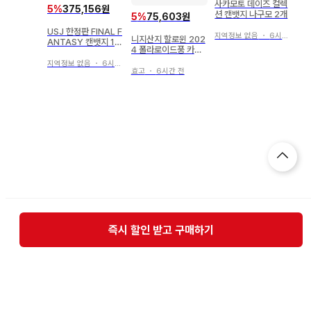
사카모토 데이즈 컬렉
5
%
375,156원
션 캔뱃지 나구모 2개
5
%
75,603원
USJ 한정판 FINAL F
지역정보 없음
・
6시간 전
니지산지 할로윈 202
ANTASY 캔뱃지 12
4 폴라로이드풍 카드
종류
무라쿠모 카게츠
지역정보 없음
・
6시간 전
효고
・
6시간 전
즉시 할인 받고 구매하기