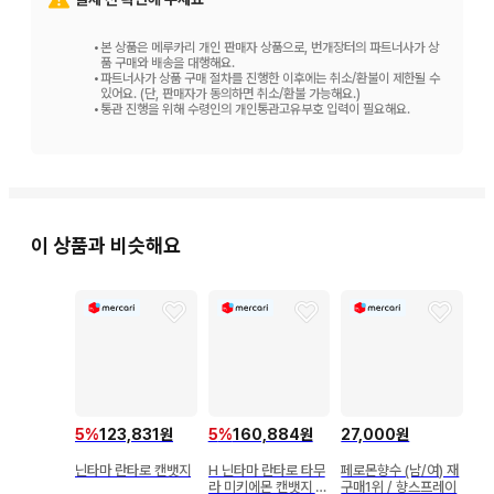
•
본 상품은 메루카리 개인 판매자 상품으로, 번개장터의 파트너사가 상
품 구매와 배송을 대행해요.
•
파트너사가 상품 구매 절차를 진행한 이후에는 취소/환불이 제한될 수
있어요. (단, 판매자가 동의하면 취소/환불 가능해요.)
•
통관 진행을 위해 수령인의 개인통관고유부호 입력이 필요해요.
이 상품과 비슷해요
5
%
123,831원
5
%
160,884원
27,000원
닌타마 란타로 캔뱃지
H 닌타마 란타로 타무
페로몬향수 (남/여) 재
라 미키에몬 캔뱃지 잠
구매1위 / 향스프레이