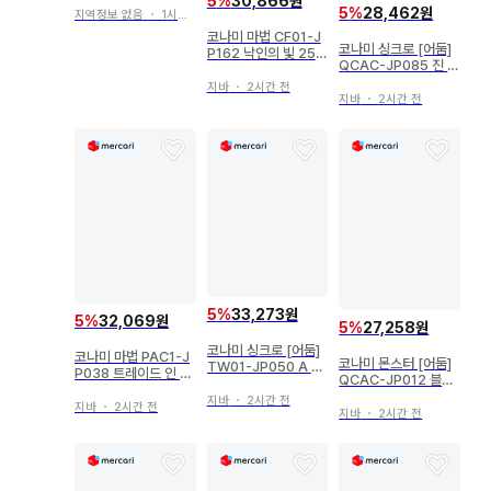
5
%
30,866원
5
%
28,462원
지역정보 없음
・
1시간 전
코나미 마법 CF01-J
코나미 싱크로 [어둠]
P162 낙인의 빛 25t
QCAC-JP085 진 육
h 시크
무중-시엔 25th 시크
지바
・
2시간 전
지바
・
2시간 전
5
%
33,273원
5
%
32,069원
5
%
27,258원
코나미 싱크로 [어둠]
코나미 마법 PAC1-J
코나미 몬스터 [어둠]
TW01-JP050 A O
P038 트레이드 인 프
QCAC-JP012 블랙
G 리턴 제로 25th 시
리즈마
마녀 디아벨스타 시크
크
지바
・
2시간 전
지바
・
2시간 전
릿
지바
・
2시간 전