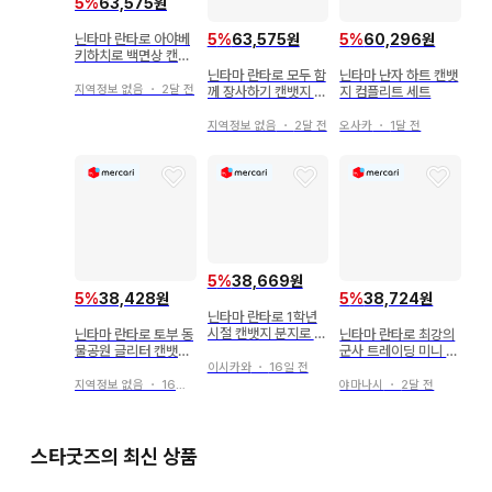
5
%
63,575원
닌타마 란타로 아야베
5
%
63,575원
5
%
60,296원
키하치로 백면상 캔뱃
지
닌타마 란타로 모두 함
닌타마 난자 하트 캔뱃
지역정보 없음
・
2달 전
께 장사하기 캔뱃지 히
지 컴플리트 세트
라타키 야샤마루
지역정보 없음
・
2달 전
오사카
・
1달 전
5
%
38,669원
5
%
38,428원
5
%
38,724원
닌타마 란타로 1학년
시절 캔뱃지 분지로 센
닌타마 란타로 토부 동
닌타마 란타로 최강의
조 쵸지 코헤이타 류자
물공원 글리터 캔뱃지
군사 트레이딩 미니 캐
부로 이사쿠
특전 6학년 5학년
릭터 캔뱃지
이시카와
・
16일 전
지역정보 없음
・
16일 전
야마나시
・
2달 전
스타굿즈의 최신 상품