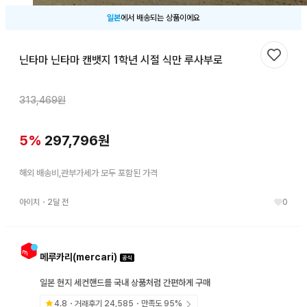
일본
에서 배송되는 상품이에요
닌타마 닌타마 캔뱃지 1학년 시절 식만 루사부로
찜하기
313,469
원
5
%
297,796
원
해외 배송비,관부가세가 모두 포함된 가격
아이치
・
2달 전
0
메루카리(mercari)
일본 현지 세컨핸드를 국내 상품처럼 간편하게 구매
4.8
・거래후기
24,585
・만족도
95
%