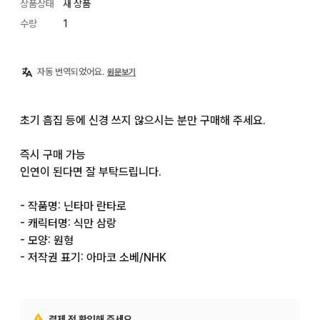
상품상태
새 상품
수량
1
자동 번역되었어요.
원문보기
초기 흠집 등에 신경 쓰지 않으시는 분만 구매해 주세요.

즉시 구매 가능

인연이 된다면 잘 부탁드립니다.

- 작품명: 닌타마 란타로

- 캐릭터명: 식만 삼랑

- 모양: 원형

- 저작권 표기: 아마코 소베/NHK
결제 전 확인해 주세요