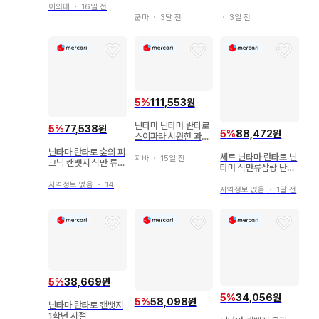
옷 차림의 단 145점
이와테
・
16일 전
군마
・
3달 전
・
3일 전
5
%
111,553원
닌타마 닌타마 란타로
5
%
77,538원
5
%
88,472원
스이파라 시원한 과일
의 단 타케야 하치자에
닌타마 란타로 숲의 피
세트 닌타마 란타로 닌
몬 캔뱃지
지바
・
15일 전
크닉 캔뱃지 식만 류사
타마 식만류삼랑 난자
부로 이사쿠 코헤이타
하트 캔뱃지
분지로 센조
지역정보 없음
・
14일 전
지역정보 없음
・
1달 전
5
%
38,669원
5
%
34,056원
5
%
58,098원
닌타마 란타로 캔뱃지
1학년 시절