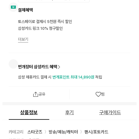
결제혜택
토스페이로 결제시 5천원 즉시 할인
삼성카드 링크 10% 청구할인
더보기
번개장터 삼성카드 혜택
삼성 제휴카드 결제 시
번개포인트 최대 14,890원
적립
공유
찜
상품정보
후기
구매가이드
카테고리
스타굿즈
방송/예능/캐릭터
팬시/포토카드
〉
〉