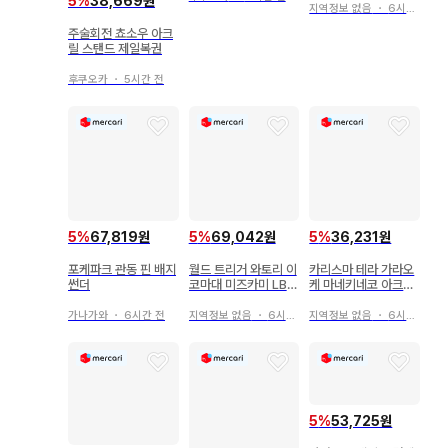
5
%
38,669원
지역정보 없음
・
6시간 전
주술회전 쵸소우 아크
릴 스탠드 제일복권
후쿠오카
・
5시간 전
5
%
67,819원
5
%
69,042원
5
%
36,231원
포케파크 관동 핀 배지
월드 트리거 와토리 이
카리스마 테라 가라오
썬더
코마대 미즈카미 LB
케 마네키네코 아크릴
산리오 캔뱃지
스탠드 클리어 카드
가나가와
・
6시간 전
지역정보 없음
・
6시간 전
지역정보 없음
・
6시간 전
5
%
53,725원