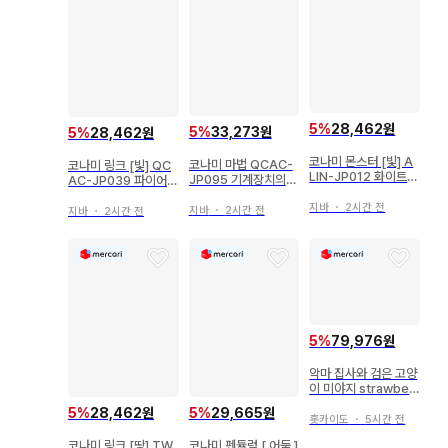
5
%
28,462원
5
%
33,273원
5
%
28,462원
코나미 몬스터 [빛] A
코나미 마법 QCAC-
코나미 링크 [빛] QC
LIN-JP012 화이트
JP095 기계장치의
AC-JP039 파이어월
마녀 디아벨제 리프
밤 - 클락 워크 나이트
드래곤 25th 시크
지바
・
2시간 전
25th 시크
지바
・
2시간 전
지바
・
2시간 전
5
%
79,976원
악마 집사와 검은 고양
이 미야지 strawberr
yGarden
5
%
28,462원
5
%
29,665원
홋카이도
・
5시간 전
코나미 링크 [땅] TW
코나미 펜듈럼 [ 어둠 ]