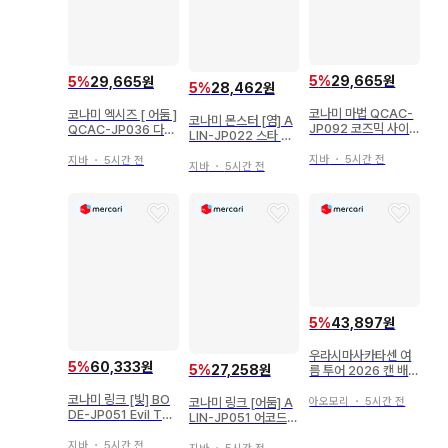
5
%
29,665원
5
%
29,665원
5
%
28,462원
코나미 마법 QCAC-
코나미 엑시즈 [ 어둠 ]
코나미 몬스터 [염] A
JP092 코즈믹 사이
QCAC-JP036 다크
LIN-JP022 스타 라
클론 25th 시크
리벨리온 엑시즈 드래
이제올 25th 시크
곤 25th 시크
지바
・
5시간 전
지바
・
5시간 전
지바
・
5시간 전
5
%
43,897원
우라시마사카타센 여
5
%
60,333원
5
%
27,258원
름 투어 2026 캔 배지
멜화 우라타누키
코나미 링크 [빛] BO
코나미 링크 [어둠] A
아오모리
・
5시간 전
DE-JP051 Evil Twi
LIN-JP051 어코드
ns 트러블 써니 프리
토커@이그니스터 릴
즈마
지바
・
5시간 전
리프