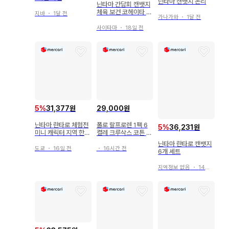
닌타마 캔뱃지 온리
닌타마 간담회 캔뱃지
체육 보건 코헤이타 미
지바
・
1달 전
가나가와
・
1달 전
키에몬 이사쿠 란타로
사이타마
・
18일 전
5
%
31,377원
29,000원
닌타마 란타로 체험전
폴로 랄프로렌 1팩 6
5
%
36,231원
미니 캐릭터 지역 한정
켤레 크루삭스 코튼 혼
캔뱃지 니가타 셋츠노
방 남성 여성 202401
닌타마 란타로 캔뱃지
키리마루 후쿠토미 신
도쿄
・
16일 전
・
16시간 전
6개 세트
베에
지역정보 없음
・
14일 전