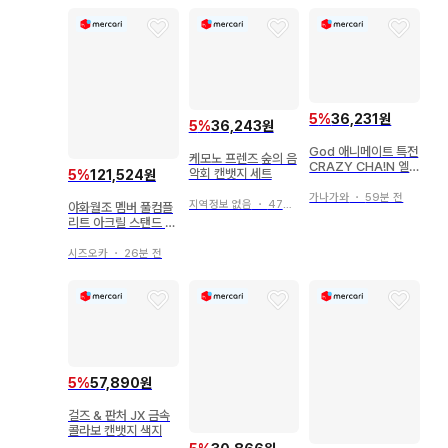
5
%
36,231원
5
%
36,243원
God 애니메이트 특전
케모노 프렌즈 숲의 음
CRAZY CHA!N 엘
악회 캔뱃지 세트
5
%
121,524원
피스의 체인 크레첸
가나가와
・
59분 전
지역정보 없음
・
47분 전
야화월조 멤버 풀컴플
리트 아크릴 스탠드 세
트
시즈오카
・
26분 전
5
%
57,890원
걸즈 & 판처 JX 금속
콜라보 캔뱃지 색지