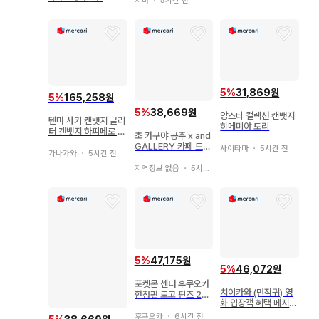
지바
・
5시간 전
5
%
31,869원
5
%
165,258원
5
%
38,669원
앙스타 컬렉션 캔뱃지
텐마 사키 캔뱃지 글리
히메미야 토리
터 캔뱃지 하피페로 프
초 카구야 공주 x and
로세카
GALLERY 카페 트레
사이타마
・
5시간 전
가나가와
・
5시간 전
이딩 장면 사진 캔뱃지
카구야
지역정보 없음
・
5시간 전
5
%
47,175원
5
%
46,072원
포켓몬 센터 후쿠오카
치이카와 (먼작귀) 영
한정판 로고 핀즈 2개
화 입장객 혜택 메지루
세트
시 액세서리 하치와레
후쿠오카
・
6시간 전