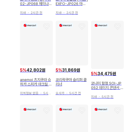
02-JP068 제미나이
EXFO-JP026 마도
트 팬텀루츠 패러렐 시
수 킹 재칼 시크릿
크
지바
・
2시간 전
지바
・
2시간 전
5
%
42,802원
5
%
31,869원
5
%
34,475원
anemoi 츠지쿠라 슈
코리락쿠마 슬리퍼 클
코나미 함정 SOI-JP
히카 스피카 아크릴 스
리너
052 데미지 콘덴서 레
탠드 VA 여름 페스티
어
벌
지역정보 없음
・
5시간 전
오사카
・
5시간 전
지바
・
5시간 전