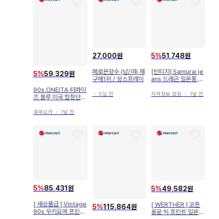
27,000원
5
%
51,748원
페로몬향수 (남/여) 재
[빈티지] Samurai je
5
%
59,329원
구매1위 / 향스프레이
ans 드래곤 일본풍 패
턴 프린트 T셔츠 S
90s ONEITA 터콰이
・
5일 전
지역정보 없음
・
1달 전
즈 블루 미국 합창단
독수리 반팔 T셔츠 L
후쿠오카
・
1달 전
5
%
85,431원
5
%
49,582원
[ 새상품급 ] Vintage
[ WERTHER ] 코튼
5
%
115,864원
90s 우키요에 프린트
용운 빅 프린트 일본풍
T셔츠 싱글 스티치