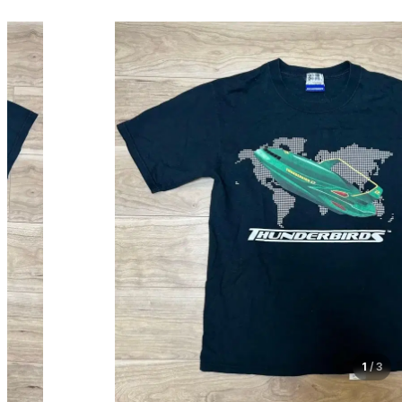
1
/
3