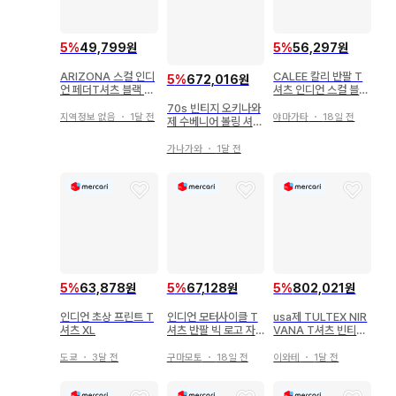
5
%
49,799원
5
%
56,297원
ARIZONA 스컬 인디
CALEE 칼리 반팔 T
5
%
672,016원
언 페더T셔츠 블랙 L
셔츠 인디언 스컬 블루
사이즈
M
70s 빈티지 오키나와
지역정보 없음
・
1달 전
야마가타
・
18일 전
제 수베니어 볼링 셔츠
US.NAVY
가나가와
・
1달 전
5
%
63,878원
5
%
67,128원
5
%
802,021원
인디언 초상 프린트 T
인디언 모터사이클 T
usa제 TULTEX NIR
셔츠 XL
셔츠 반팔 빅 로고 자
VANA T셔츠 빈티지
수 로고 화이트
XL
도쿄
・
3달 전
구마모토
・
18일 전
이와테
・
1달 전