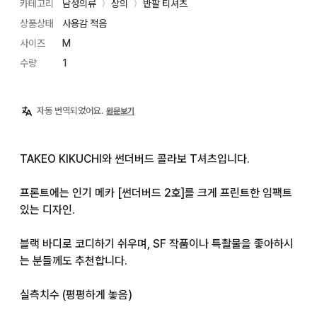
카테고리
남성의류
상의
반팔 티셔츠
〉
〉
상품상태
사용감 적음
사이즈
M
수량
1
자동 번역되었어요.
원문보기
TAKEO KIKUCHI와 썬더버드 콜라보 T셔츠입니다.

프론트에는 인기 메카 [썬더버드 2호]를 크게 프린트한 임팩트 
있는 디자인.

블랙 바디로 코디하기 쉬우며, SF 작품이나 특촬물을 좋아하시
는 분들께도 추천합니다.

실측치수 (평평하게 놓음)
