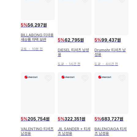
5
%
56,297원
BILLABONG 미사용
새상품 자택 보관
5
%
62,795원
5
%
99,437원
교토
・
10분 전
DIESEL 티셔츠 남성
Drumohr 티셔츠 남
용
성용
도쿄
・
1시간 전
도쿄
・
4시간 전
5
%
205,754원
5
%
322,351원
5
%
683,727원
VALENTINO 티셔츠
JIL SANDER + 티셔
BALENCIAGA 티셔
남성용
츠 남성용
츠 남성용