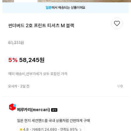
일본
에서 배송되는 상품이에요
썬더버드 2호 프린트 티셔츠 M 블랙
찜하기
61,311
원
5
%
58,245
원
해외 배송비,관부가세가 모두 포함된 가격
오사카
・
2달 전
0
메루카리(mercari)
일본 현지 세컨핸드를 국내 상품처럼 간편하게 구매
4.8
・거래후기
24,680
・만족도
95
%