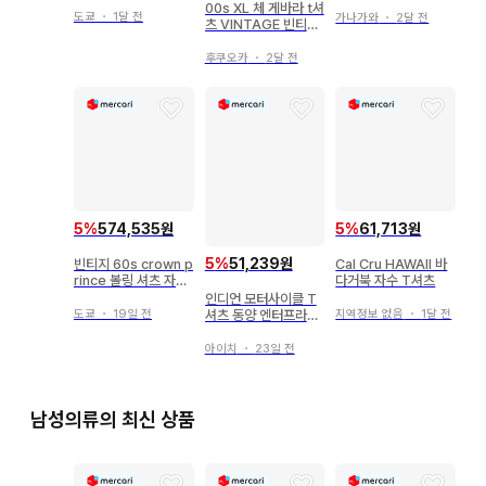
패턴 반팔 T셔츠
00s XL 체 게바라 t셔
도쿄
・
1달 전
가나가와
・
2달 전
츠 VINTAGE 빈티지
수베니어
후쿠오카
・
2달 전
5
%
574,535원
5
%
61,713원
5
%
51,239원
빈티지 60s crown p
Cal Cru HAWAII 바
rince 볼링 셔츠 자수
다거북 자수 T셔츠
오픈 카라
인디언 모터사이클 T
셔츠 동양 엔터프라이
도쿄
・
19일 전
지역정보 없음
・
1달 전
즈 INDIAN
아이치
・
23일 전
남성의류의 최신 상품