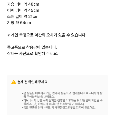
가슴 너비 약 48cm

어깨 너비 약 45cm

소매 길이 약 21cm

기장 약 64cm

※ 개인 측정으로 약간의 오차가 있을 수 있습니다.

중고품으로 착용감이 있습니다.

상태는 사진으로 확인해 주세요.

#썬더버드

#THUNDERBIRDS

#썬더버드2호

결제 전 확인해 주세요
#TAKEOKIKUCHI

#다케오 키쿠치

•
본 상품은 메루카리 개인 판매자 상품으로, 번개장터의 파트너사가 상
#특촬물

품 구매와 배송을 대행해요.
•
파트너사가 상품 구매 절차를 진행한 이후에는 취소/환불이 제한될 수
#SF

있어요. (단, 판매자가 동의하면 취소/환불 가능해요.)
•
통관 진행을 위해 수령인의 개인통관고유부호 입력이 필요해요.
#프린트티셔츠
