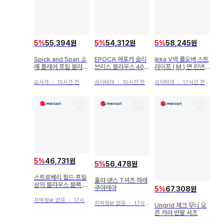
5
%
55,394원
5
%
54,312원
5
%
58,245원
Spick and Span 소
EPOCA 에포카 슬리
ikka V넥 풀오버 스트
매 플레어 프릴 블라우
브리스 블라우스 40
라이프 ( M ) 면 린넨
스 오렌지 브라운
네이비
화이트 계열 소매 롤업
오사카
・
15시간 전
사이타마
・
15시간 전
사이타마
・
17시간 전
5
%
46,731원
5
%
56,478원
스트로베리 필드 프릴
훌라 댄스 T셔츠 하레
상의 블라우스 블랙 8
쿠아레아
5
%
67,308원
3
지역정보 없음
・
17시간 전
지역정보 없음
・
17시간 전
Ungrid 체크 무늬 오
픈 카라 반팔 셔츠