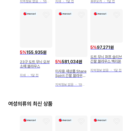
지역정보 없음
・
16일 전
지바
・
1달 전
후쿠오카
・
1달 전
5
%
97,271원
5
%
155,935원
도트 무늬 퍼프 슬리브
긴팔 블라우스 백리본
5
%
581,034원
23구 도트 무늬 오부
소매 블라우스
지역정보 없음
・
1달 전
미사용 새상품 Share
지바
・
1달 전
Spirit 긴팔 블라우스
블랙 레이스 절개
지역정보 없음
・
19일 전
여성의류의 최신 상품