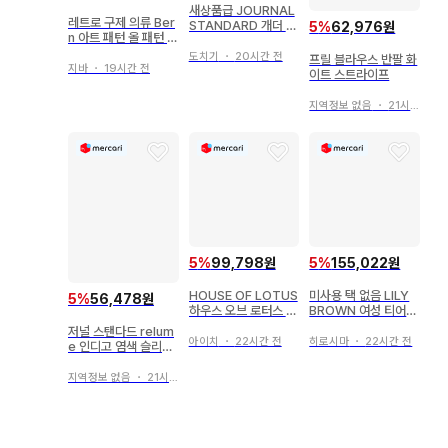
새상품급 JOURNAL
레트로 구제 의류 Ber
STANDARD 개더 슬
5
%
62,976원
n 아트 패턴 올 패턴 노
리브 판초 티 라벤더
카라 셔츠 블라우스 M
도치기
・
20시간 전
프릴 블라우스 반팔 화
우드 버튼
지바
・
19시간 전
이트 스트라이프
지역정보 없음
・
21시간 전
5
%
99,798원
5
%
155,022원
HOUSE OF LOTUS
미사용 택 없음 LILY
5
%
56,478원
하우스 오브 로터스 오
BROWN 여성 티어드
렌지 프릴 블라우스
블라우스 도트
저널 스탠다드 relum
아이치
・
22시간 전
히로시마
・
22시간 전
e 인디고 염색 슬리브
리스 블라우스
지역정보 없음
・
21시간 전