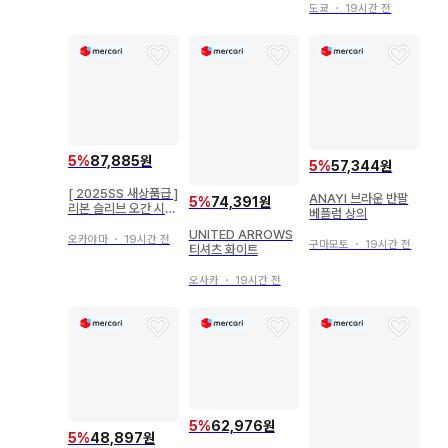
도쿄
・
19시간 전
5
%
87,885원
5
%
57,344원
[ 2025SS 새상품급 ]
ANAYI 브라운 반팔
5
%
74,391원
리본 슬리브 오간 시스
베플럼 상의
루 블라우스 SNIDEL
UNITED ARROWS
오카야마
・
19시간 전
구마모토
・
19시간 전
티셔츠 화이트
오사카
・
19시간 전
5
%
62,976원
5
%
48,897원