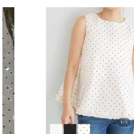
1
/
5