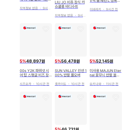
V넥 올 패턴 L 청록색
LIU JO 비쥬 장식 카
스트라이프 7부 소매
나일론 데이트
슈쿨풍 바디수트
백 버튼 블라우스
지역정보 없음
・
9시간 전
이바라키
・
9시간 전
지역정보 없음
・
9시간 전
5
%
48,897원
5
%
56,478원
5
%
52,145원
00s Y2K 파워넷 시
SUN VALLEY 린넨 1
미사용 MAJUN Eter
어 탑 스팽글 비즈 장
00% 반팔 풀오버
nal 꽃무늬 반팔 블라
식 무대 의상
우스
시즈오카
・
10시간 전
홋카이도
・
10시간 전
오키나와
・
11시간 전
5
%
46,731원