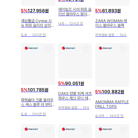
레이빔즈 시어 퍼프 슬
5
%
127,956원
5
%
61,893원
리브 블라우스 화이트
반팔 여성용 2797
새상품급 Cygne 시
ZARA WOMAN 레
나라
・
12시간 전
뉴 퍼프 슬리브 상의
이스 블라우스 블랙
블라우스 블랙
도쿄
・
12시간 전
지역정보 없음
・
12시간 전
5
%
90,051원
5
%
101,785원
5
%
100,882원
DAKS 반팔 피케 셔츠
하우스 체크 무늬 레이
파워숄더 크롭 블라우
AMOMMA RAFFLE
스 프릴
스 색스 블루 라 부티
FRILL TOPS
지역정보 없음
・
13시간 전
크 봉봉
도쿄
・
13시간 전
오사카
・
14시간 전