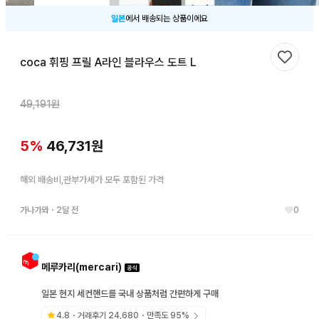
일본
에서 배송되는 상품이에요
coca 휘핑 프릴 A라인 블라우스 도트 L
찜하기
49,191
원
5
%
46,731
원
해외 배송비,관부가세가 모두 포함된 가격
가나가와
・
2달 전
0
메루카리(mercari)
일본 현지 세컨핸드를 국내 상품처럼 간편하게 구매
4.8
・거래후기
24,680
・만족도
95
%