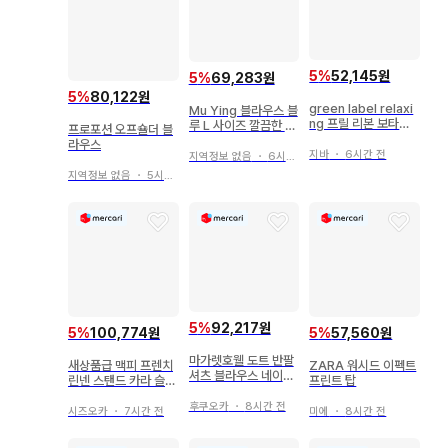
5
%
52,145원
5
%
69,283원
5
%
80,122원
green label relaxi
Mu Ying 블라우스 블
ng 프릴 리본 보타이
루 L 사이즈 깔끔한 코
프로포션 오프숄더 블
블라우스
디 7부 소매 캐주얼
라우스
지바
・
6시간 전
지역정보 없음
・
6시간 전
지역정보 없음
・
5시간 전
5
%
92,217원
5
%
100,774원
5
%
57,560원
마가렛호웰 도트 반팔
새상품급 맥피 프렌치
ZARA 워시드 이펙트
셔츠 블라우스 네이비
린넨 스탠드 카라 슬리
프린트 탑
면
브리스 풀오버
후쿠오카
・
8시간 전
시즈오카
・
7시간 전
미에
・
8시간 전