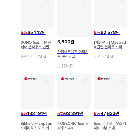
5
%
65,142원
5
%
62,578원
3,800원
SONO 도트 더블 플
[새상품급] Mystrad
레어 블라우스 반팔 화
a 긴팔 블라우스 리본
이트 얇은 소재 1 사이
36 블랙 도트
카카오프렌즈 어피치
즈
볼 쿠션핑크
후쿠오카
・
1달 전
도쿄
・
1달 전
・
20분 전
5
%
133,191원
5
%
68,391원
5
%
47,633원
Bilitis dix-sept an
TOBECHIC 도트 블
도트 무늬 블라우스 네
s 비리티스 도트 쉬폰
라우스 40
이비 8부 소매
블라우스 블랙