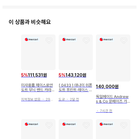
이 상품과 비슷해요
5
%
111,531원
5
%
143,120원
미사용품 제이스로안
[ 0433 ] 아나이 쉬폰
140,000원
도트 무늬 밴드 카라
도트 프린트 레이스 블
블라우스 오부소매
라우스 블랙 38
독일메이드 Andrew
지역정보 없음
・
29일 전
도쿄
・
2달 전
s & Co 문페이즈 가
죽시계 새상품
・
7시간 전