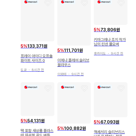
5
%
73,806원
키마그레나 조지 작가
님의 린넨 풀오버
5
%
133,371원
5
%
111,701원
홋카이도
・
9시간 전
프레이 아이디 오프숄
이에나 플레어 슬리브
화이트 사이즈 0
블라우스
도쿄
・
8시간 전
이와테
・
9시간 전
5
%
54,131원
5
%
67,093원
5
%
100,882원
택 포함 새상품 플라스
액세서리 슬리브리스
테 워셔블 골드 버튼