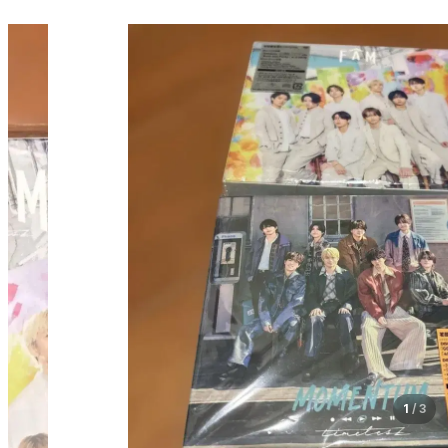
1
/
3