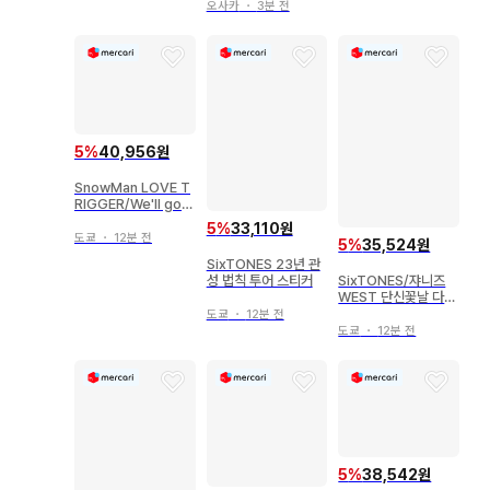
사이 칠색 남자 대축제
오사카
・
3분 전
ver.
5
%
40,956원
SnowMan LOVE T
RIGGER/We'll go t
ogether 달력
5
%
33,110원
도쿄
・
12분 전
5
%
35,524원
SixTONES 23년 관
성 법칙 투어 스티커
SixTONES/쟈니즈
WEST 단신꽃날 다나
카 쥬리/시게오카 다이
도쿄
・
12분 전
키 스티커 세트
도쿄
・
12분 전
5
%
38,542원