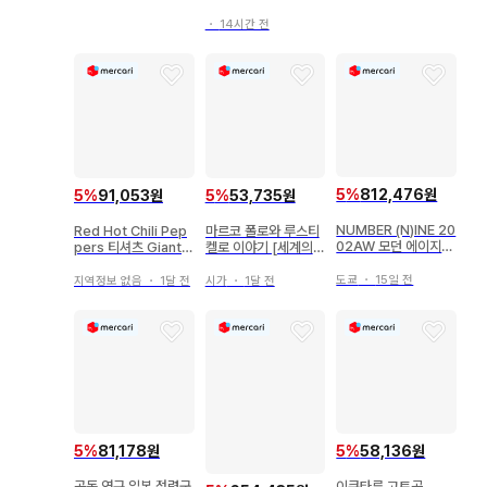
・
14시간 전
5
%
812,476원
5
%
91,053원
5
%
53,735원
NUMBER (N)INE 20
Red Hot Chili Pep
마르코 폴로와 루스티
02AW 모던 에이지
pers 티셔츠 Giant X
켈로 이야기 [세계의
보더 티셔츠 1
L
기록]을 읽다 / 타카다
히데키
도쿄
・
15일 전
지역정보 없음
・
1달 전
시가
・
1달 전
5
%
81,178원
5
%
58,136원
공동 연구 일본 점령군
이쿠타류 고토곡