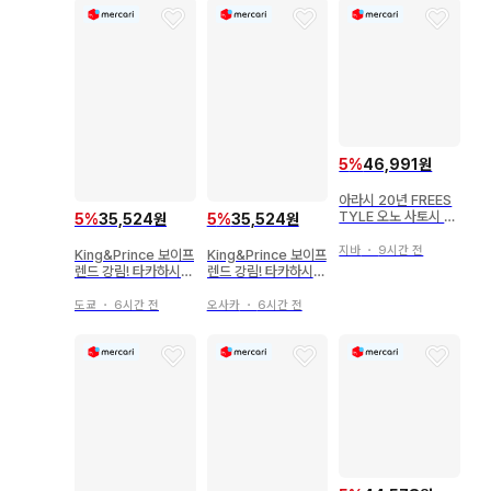
5
%
46,991원
아라시 20년 FREES
TYLE 오노 사토시 T
5
%
35,524원
5
%
35,524원
셔츠A *여성용
지바
・
9시간 전
King&Prince 보이프
King&Prince 보이프
렌드 강림! 타카하시
렌드 강림! 타카하시
카이토 아크릴 스탠드
카이토 아크릴 스탠드
도쿄
・
6시간 전
오사카
・
6시간 전