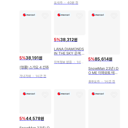
아크릴 스탠드
오사카
・
40분 전
5
%
38,312원
LANA DIAMONDS
IN THE SKY 은색 테
이프 3개 세트
5
%
38,191원
5
%
85,614원
지역정보 없음
・
1시간 전
[정품] 스가오 4 칸쥬
SnowMan 23년 i D
O ME 이와모토 테루
가나가와
・
1시간 전
봉제 인형
후쿠오카
・
1시간 전
5
%
44,578원
SnowMan 23년 i D