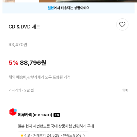
일본
에서 배송되는 상품이에요
CD & DVD 세트
찜하기
93,470
원
5
%
88,796
원
해외 배송비,관부가세가 모두 포함된 가격
가나가와
・
2달 전
0
메루카리(mercari)
일본 현지 세컨핸드를 국내 상품처럼 간편하게 구매
4.8
・거래후기
24,528
・만족도
95
%