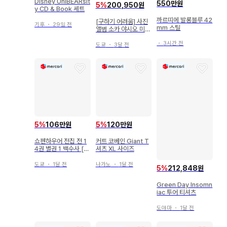
Disney UniBEARsit
550만원
5
%
200,950원
y CD & Book 세트
까르띠에 발롱블루 42
[구하기 어려움] 사진
기후
・
29일 전
mm 스틸
앨범 소카 야시오 미사
토의 쇼와 [초판]
・
3시간 전
도쿄
・
3달 전
5
%
106만원
5
%
120만원
쇼펜하우어 전집 전 1
커트 코베인 Giant T
4권 별권 1 백수사 [한
셔츠 XL 사이즈
정판 800부]
도쿄
・
1달 전
나가노
・
1달 전
5
%
212,848원
Green Day Insomn
iac 투어 티셔츠
도야마
・
1달 전