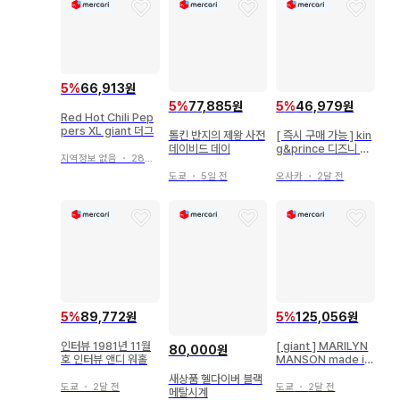
5
%
66,913원
5
%
77,885원
5
%
46,979원
Red Hot Chili Pep
pers XL giant 더그
톨킨 반지의 제왕 사전
[ 즉시 구매 가능 ] kin
데이비드 데이
g&prince 디즈니 미
지역정보 없음
・
28일 전
키 콜라보 굿즈
도쿄
・
5일 전
오사카
・
2달 전
5
%
89,772원
5
%
125,056원
인터뷰 1981년 11월
[ giant ] MARILYN
80,000원
호 인터뷰 앤디 워홀
MANSON made in
U.S.A
새상품 헬다이버 블랙
도쿄
・
2달 전
도쿄
・
2달 전
메탈시계