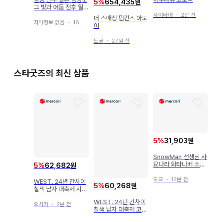
5
%
654,435원
그 빛과 어둠 전후 일
본사
사이타마
・
2달 전
더 스매싱 펌킨스 아도
지역정보 없음
・
16일 전
어
도쿄
・
27일 전
스타굿즈의 최신 상품
5
%
31,903원
SnowMan 선생님 사
요나라 와타나베 쇼타
5
%
62,682원
드라마 카드 컬렉션
도쿄
・
12분 전
WEST. 24년 간사이
5
%
60,268원
칠색 남자 대축제 시게
오카 다이키 치비스트
WEST. 24년 간사이
간사이 칠색 남자 대축
오사카
・
2분 전
칠색 남자 대축제 코타
제 ver.
키 노조미 치비스트 간