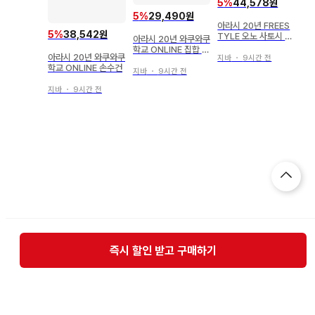
5
%
44,578원
5
%
29,490원
아라시 20년 FREES
5
%
38,542원
TYLE 오노 사토시 비
아라시 20년 와쿠와쿠
치 샌들 *남성용/빨간
학교 ONLINE 집합 역
아라시 20년 와쿠와쿠
색
지바
・
9시간 전
대 교장 클리어 파일
학교 ONLINE 손수건
지바
・
9시간 전
지바
・
9시간 전
즉시 할인 받고 구매하기