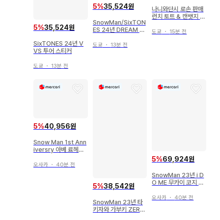
5
%
35,524원
나니와단시 로손 판매
런치 토트 & 캔뱃지 세
SnowMan/SixTON
트
5
%
35,524원
ES 24년 DREAM B
도쿄
・
15분 전
OYS 와타나베 쇼타/
SixTONES 24년 V
모리모토 신타로 스티
도쿄
・
13분 전
VS 투어 스티커
커 세트
도쿄
・
13분 전
5
%
40,956원
Snow Man 1st Ann
iversry 아베 료헤이
캔뱃지 세트
5
%
69,924원
오사카
・
40분 전
SnowMan 23년 i D
O ME 무카이 코지 봉
5
%
38,542원
제 인형
오사카
・
40분 전
SnowMan 23년 타
키자와 가부키 ZERO
FINAL 와타나베 쇼타