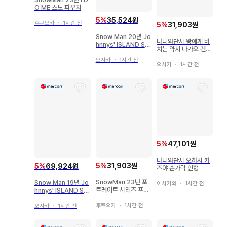
O ME 스노 파우치
5
%
35,524원
후쿠오카
・
1시간 전
5
%
31,903원
Snow Man 20년 Jo
나니와단시 왕에게 바
hnnys' ISLAND ST
치는 약지 나가오 켄토
ORE 와타나베 쇼타
클립 부착 아크릴 스탠
아크릴 스탠드 20)여
오사카
・
1시간 전
드
오사카
・
1시간 전
름
5
%
47,101원
나니와단시 오하시 카
5
%
31,903원
5
%
69,924원
즈야 손가락 인형
SnowMan 23년 포
Snow Man 19년 Jo
이시카와
・
1시간 전
트레이트 시리즈 프레
hnnys' ISLAND ST
이크 씰
ORE 미야타테 료타
아크릴 스탠드
후쿠오카
・
1시간 전
오사카
・
1시간 전