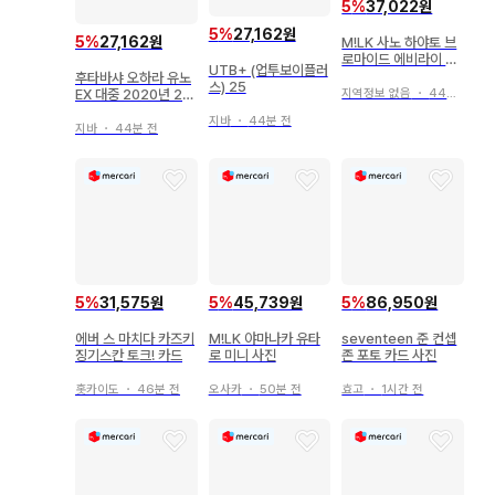
5
%
37,022원
5
%
27,162원
5
%
27,162원
M!LK 사노 하야토 브
로마이드 에비라이 브
UTB+ (업투보이플러
로마이드
후타바샤 오하라 유노
스) 25
EX 대중 2020년 2월
지역정보 없음
・
44분 전
호 2002
지바
・
44분 전
지바
・
44분 전
5
%
31,575원
5
%
45,739원
5
%
86,950원
에버 스 마치다 카즈키
M!LK 야마나카 유타
seventeen 준 컨셉
징기스칸 토크! 카드
로 미니 사진
존 포토 카드 사진
홋카이도
・
46분 전
오사카
・
50분 전
효고
・
1시간 전