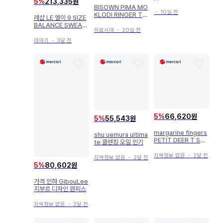
5
%
213,335원
스프레이
BISOWN PIMA MO
・
10일 전
KLODI RINGER TE
레샵 LE 엘이 9 SIZE
E
BALANCE SWEAT
히로시마
・
20일 전
SHIRT
미야기
・
3달 전
5
%
66,620원
5
%
55,543원
margarine fingers
shu uemura ultima
PETIT DEER T SHI
te 클렌징 오일 인기
RT
지역정보 없음
・
2달 전
지역정보 없음
・
2달 전
5
%
80,602원
가격 인하 GibouLee
지부르 디자인 원피스
지역정보 없음
・
2달 전