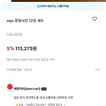
일본
에서 배송되는 상품이에요
seju 증명사진 12장 세트
찜하기
119,237
원
5
%
113,275
원
해외 배송비,관부가세가 모두 포함된 가격
지역정보 없음
・
2달 전
0
메루카리(mercari)
일본 현지 세컨핸드를 국내 상품처럼 간편하게 구매
4.8
・거래후기
24,661
・만족도
95
%