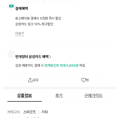
결제혜택
토스페이로 결제시 5천원 즉시 할인
삼성카드 링크 10% 청구할인
더보기
번개장터 삼성카드 혜택
삼성 제휴카드 결제 시
번개포인트 최대 5,665원
적립
공유
찜
상품정보
후기
구매가이드
카테고리
스타굿즈
기타
〉