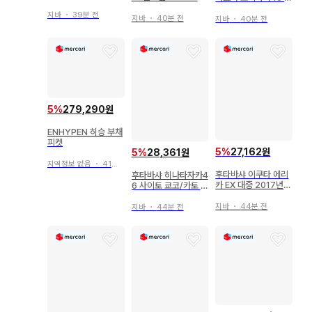
X 다이슈 2017년 5월
지바
・
39분 전
호 1705
지바
・
40분 전
지바
・
40분 전
5
%
279,290원
ENHYPEN 히승 부채
피켓
5
%
27,162원
5
%
28,361원
지역정보 없음
・
41분 전
후타바샤 이쿠타 에리
후타바샤 히나타자카4
카 EX 대중 2017년 7
6 사이토 쿄코/카토 시
월호 1707
호 EX 타이슈 2020
년 3월호 2003
지바
・
44분 전
지바
・
44분 전