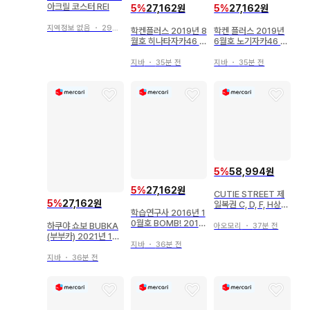
아크릴 코스터 REI
5
%
27,162원
5
%
27,162원
지역정보 없음
・
29분 전
학켄플러스 2019년 8
학켄 플러스 2019년
월호 히나타자카46 B
6월호 노기자카46 B
OMB 474
OMB 472
지바
・
35분 전
지바
・
35분 전
5
%
58,994원
5
%
27,162원
CUTIE STREET 제
5
%
27,162원
일복권 C, D, F, H상
학습연구사 2016년 1
마나베 나기사 세트
0월호 BOMB! 2016
하쿠야 쇼보 BUBKA
아오모리
・
37분 전
년 10월호
(부부카) 2021년 1월
지바
・
36분 전
호
지바
・
36분 전