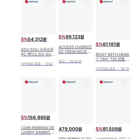
5
%
99,123원
5
%
54,312원
5
%
61,161원
ACCESS OVERSIZ
SOU SOU 소우소우
ED CREW NECK T-
PC 케이스 SO-SU-
ROXY WITH HEAR
SHIRT
U
T TINY TEE 반팔 티
효고
・
26일 전
셔츠
지역정보 없음
・
15일 전
지역정보 없음
・
1달 전
5
%
156,865원
COIN PARKING DE
479,000원
5
%
81,509원
LIVERY SANRIO 티
셔츠