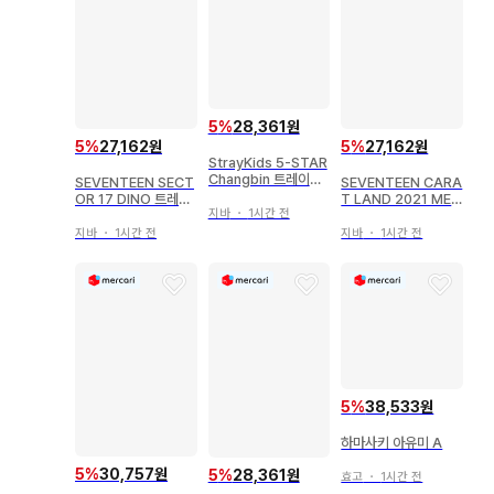
5
%
28,361원
5
%
27,162원
5
%
27,162원
StrayKids 5-STAR
Changbin 트레이딩
SEVENTEEN SECT
SEVENTEEN CARA
카드 DIGIPOB
OR 17 DINO 트레이
T LAND 2021 ME
지바
・
1시간 전
딩 카드
MORY BOOK+ TH
E8 트레이딩 카드
지바
・
1시간 전
지바
・
1시간 전
5
%
38,533원
하마사키 아유미 A
5
%
30,757원
5
%
28,361원
효고
・
1시간 전