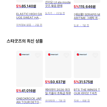
산리오 Lil ala mode
굿즈 묶음 판매
5
%
85,140원
5
%
115,646원
도치기
・
22일 전
ELASTIC HIGH GA
[새상품] SERAPIS M
UGE SWEAT HALF
ARITIME 그래픽 프
SLEEVE P/O
린트 버킷햇
지역정보 없음
・
2달 전
도쿄
・
1달 전
스타굿즈의 최신 상품
5
%
50,637원
5
%
31,575원
에비라이 2026 아크
BTS THE WINGS T
5
%
41,016원
릴 키홀더 초특급 하루
OUR 라이브 T셔츠
ONEOKROCK JAP
사이타마
・
7분 전
지바
・
8분 전
AN TOUR DETOX
2025 러버 키링