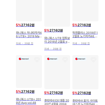
5
%
27,162원
5
%
27,162원
5
%
27,162원
학켄플러스 2019년 1
와니북스 히나타자카4
2월호 노기자카46 B
6 UTB+ 2019 May.
와니북스 UTB 업투보
OMB 478
47
이 2016년 2월호 vo
지바
・
39분 전
지바
・
39분 전
l. 238
지바
・
39분 전
5
%
27,162원
5
%
27,162원
5
%
27,162원
와니북스 UTB+ 201
후타바샤 EX 대중 20
후타바샤 표지: 사이토
9년 Aug vol.48
20년 4월호 2004
아스카 노기자카46 E