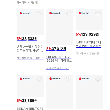
사이타마
・
3분 전
5
%
129,629원
5
%
38,533원
iLiFE! 니지하네 미니
폴라로이드 3장 세트
랜덤 아크릴 키링 원인
5
%
37,012원
은 자신에게. 사쿠라기
가나가와
・
28분 전
마사야
EBiDAN THE LIVE
지역정보 없음
・
9분 전
2026 에비라이 초특
급 슈야 미니 사진
지역정보 없음
・
23분 전
5
%
33,385원
EBiDAN EBiSTORE