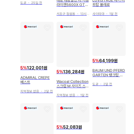
대량 대량할인 더 가능
LUVISTRUE 샤기 니
도쿄
・
25일 전
라이젠5600X GTX1
트탑 볼레로
660SUPER 삼성97
0EVO Plus SSD50
서초구 잠원동
・
13시간 전
사이타마
・
1달 전
0GB 본체7대 램별도
5
%
64,199원
5
%
122,001원
BAUM UND PFERD
5
%
136,284원
GARTEN 탱크탑 숏
ADMIRAL CREPE
팬츠 세트
Wacoal Collection
베스트
도쿄
・
2달 전
스크럽 M 사이즈 스트
에카 한 번 착용만
지역정보 없음
・
2달 전
지역정보 없음
・
1달 전
5
%
52,083원