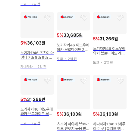
도쿄
・
2일 전
5
%
33,685원
5
%
31,266원
5
%
36,103원
노기자카46 이노우에
노기자카46 이노우에
와카 브로마이드 2 피
노기자카46 츠츠이 아
와카 브로마이드 레이
케 셔츠 원피스
야메 7th 8th 9th An
어드 상의
도쿄
・
2일 전
niversary 브로마이
도쿄
・
2일 전
드
가나가와
・
2일 전
5
%
31,266원
노기자카46 이노우에
와카 브로마이드 부도
5
%
36,103원
5
%
36,103원
덕한 여름
도쿄
・
2일 전
츠츠이 아야메 브로마
히나타자카46 카네무
이드 캔뱃지 묶음 판매
라 미쿠 [클리프 행거]
최종 가격 인하
MV 의상 4종 컴프