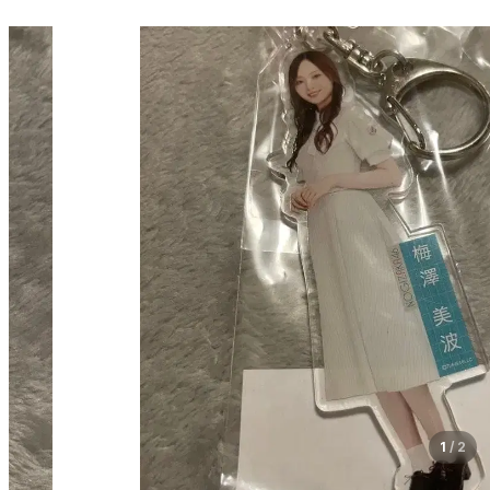
1
/
2