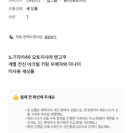
카테고리
스타굿즈
걸그룹
팬시/포토카드
〉
〉
상품상태
새 상품
수량
1
자동 번역되었어요.
원문보기
노기자카46 오토리사마 텐고쿠

개별 전신 아크릴 키링 우메자와 미나미

미사용 새상품
결제 전 확인해 주세요
•
본 상품은 메루카리 개인 판매자 상품으로, 번개장터의 파트너사가 상
품 구매와 배송을 대행해요.
•
파트너사가 상품 구매 절차를 진행한 이후에는 취소/환불이 제한될 수
있어요. (단, 판매자가 동의하면 취소/환불 가능해요.)
•
통관 진행을 위해 수령인의 개인통관고유부호 입력이 필요해요.