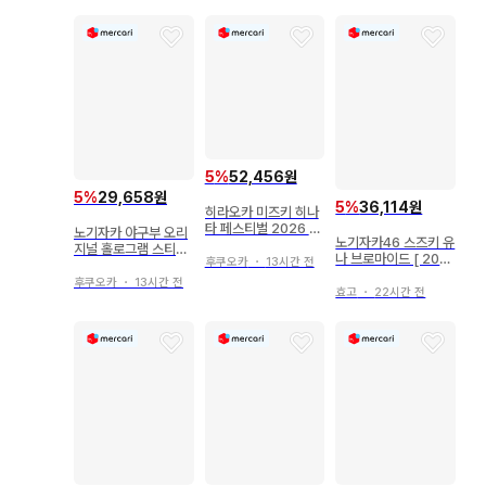
야
5
%
52,456원
5
%
29,658원
5
%
36,114원
히라오카 미즈키 히나
타 페스티벌 2026 팜
노기자카 야구부 오리
노기자카46 스즈키 유
플렛 구매 혜택 브로마
지널 홀로그램 스티커
나 브로마이드 [ 202
이드 히나타자카46
후쿠오카
・
13시간 전
후쿠오카 소프트뱅크
6 유카타 ] 앉은 모습
호크스
후쿠오카
・
13시간 전
효고
・
22시간 전