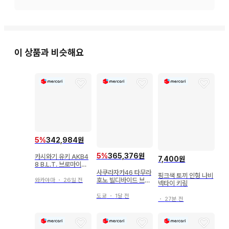
이 상품과 비슷해요
5
%
342,984원
5
%
365,376원
카시와기 유키 AKB4
7,400원
8 B.L.T. 브로마이드
2장 세트
사쿠라자카46 타무라
핑크색 토끼 인형 나비
호노 빌디바이드 브라
와카야마
・
26일 전
넥타이 키링
이트 SC 사인 시리얼
도쿄
・
1달 전
・
27분 전