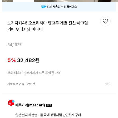
일본
에서 배송되는 상품이에요
노기자카46 오토리사마 텐고쿠 개별 전신 아크릴
찜하기
키링 우메자와 미나미
34,192
원
5
%
32,482
원
해외 배송비,관부가세가 모두 포함된 가격
지역정보 없음
・
2달 전
0
메루카리(mercari)
일본 현지 세컨핸드를 국내 상품처럼 간편하게 구매