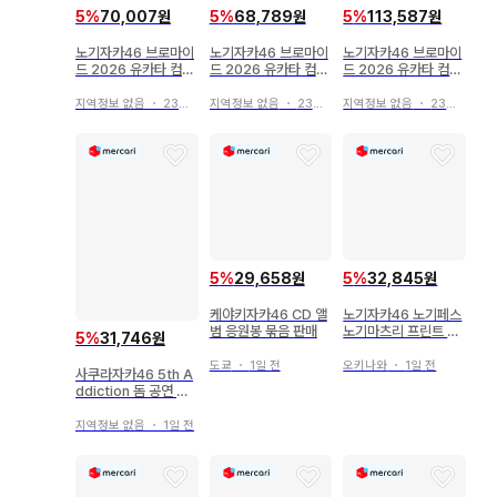
5
%
70,007원
5
%
68,789원
5
%
113,587원
노기자카46 브로마이
노기자카46 브로마이
노기자카46 브로마이
드 2026 유카타 컴프
드 2026 유카타 컴프
드 2026 유카타 컴프
카와사키 사쿠라
츠츠이 아야메
엔도 사쿠라
지역정보 없음
・
23시간 전
지역정보 없음
・
23시간 전
지역정보 없음
・
23시간 전
5
%
29,658원
5
%
32,845원
케야키자카46 CD 앨
노기자카46 노기페스
범 응원봉 묶음 판매
노기마츠리 프린트 카
5
%
31,746원
드 카나카와 사야
도쿄
・
1일 전
오키나와
・
1일 전
사쿠라자카46 5th A
ddiction 돔 공연 오
프닝 의상 무라야마 미
우
지역정보 없음
・
1일 전