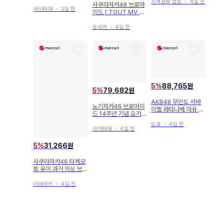
동일본 아크릴 스탠드
지역정보 없음
・
4일 전
사쿠라자카46 브로마
사이타마
・
3일 전
이드 [ TGUT,MV 의
상 ] 모리타 히카루
오사카
・
4일 전
5
%
88,765원
5
%
79,682원
AKB48 무인도 서바
노기자카46 브로마이
이벌 와타나베 마유 오
드 14주년 기념 오가
시마 유코 카시와기 유
와 아야 5종 컴프
키 키쿠치 모리
도쿄
・
4일 전
사이타마
・
4일 전
5
%
31,266원
사쿠라자카46 타케모
토 유이 과거 의상 브
로마이드 시크릿 폼 세
미 컴프 세트
이바라키
・
4일 전