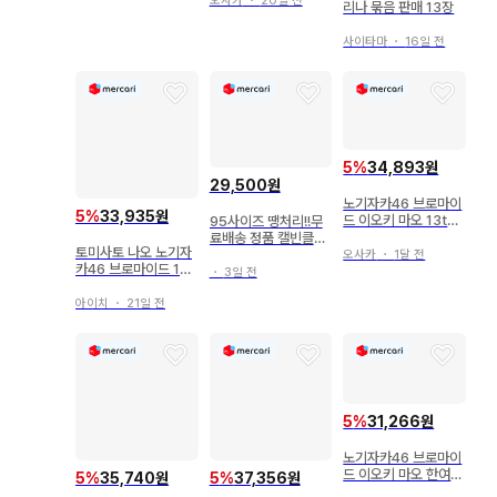
오사카
・
20일 전
리나 묶음 판매 13장
사이타마
・
16일 전
5
%
34,893원
29,500원
노기자카46 브로마이
5
%
33,935원
드 이오키 마오 13thB
95사이즈 땡처리!!무
D 라이브 의상1 컴프
료배송 정품 캘빈클라
토미사토 나오 노기자
인 마이크로로우 드로
오사카
・
1달 전
카46 브로마이드 14t
즈 3팩
・
3일 전
h Anniversary
아이치
・
21일 전
5
%
31,266원
노기자카46 브로마이
드 이오키 마오 한여름
5
%
35,740원
5
%
37,356원
전국 투어 2025 도쿄