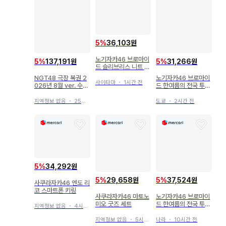
5
%
36,103원
노기자카46 브로마이
5
%
137,191원
5
%
31,266원
드 슬리브리스 니트 컴
프 엔도 사쿠라
NGT48 극장 복권 2
노기자카46 브로마이
사이타마
・
1시간 전
026년 8월 ver. 수이
드 한여름의 전국 투어
츠 나츠키 세트
라이브T셔츠 후쿠오
카 요시다아야노크리
지역정보 없음
・
25분 전
도쿄
・
2시간 전
스티
5
%
34,292원
5
%
29,658원
5
%
37,524원
사쿠라자카46 엔도 리
코 스마트폰 키링
사쿠라자카46 마토노
노기자카46 브로마이
미오 굿즈 세트
드 한여름의 전국 투어
지역정보 없음
・
4시간 전
2026 라이브 T셔츠
후쿠오카 카나가와 사
지역정보 없음
・
5시간 전
나라
・
10시간 전