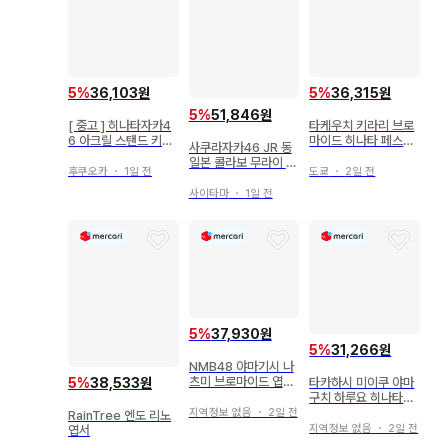
5
%
36,103원
5
%
36,315원
5
%
51,846원
[ 중고 ] 히나타자카4
타케우치 키라리 브로
6 아크릴 스탠드 키링
마이드 히나타 페스티
사쿠라자카46 JR 동
하피마지 2024 후지
벌 2026 팜플렛 구매
일본 콜라보 무라이 유
시마 카호
혜택
후쿠오카
・
1일 전
도쿄
・
2일 전
우 아크릴 스탠드
사이타마
・
1일 전
5
%
37,930원
5
%
31,266원
NMB48 야마기시 나
츠미 브로마이드 엽서
5
%
38,533원
타카하시 미이쿠 야마
묶음 판매
구치 하루요 히나타자
카46 히라가나 케야키
지역정보 없음
・
2일 전
RainTree 엔도 리노
브로마이드
지역정보 없음
・
2일 전
엽서