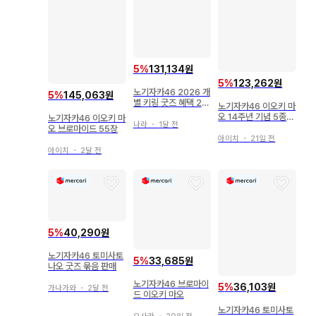
5
%
131,134원
5
%
123,262원
노기자카46 2026 개
5
%
145,063원
별 키링 굿즈 혜택 20
노기자카46 이오키 마
26 A상 이케다 에이
오 14주년 기념 5종
노기자카46 이오키 마
사
나라
・
1달 전
컴프
오 브로마이드 55장
아이치
・
21일 전
아이치
・
2달 전
5
%
40,290원
노기자카46 토미사토
5
%
33,685원
나오 굿즈 묶음 판매
노기자카46 브로마이
5
%
36,103원
가나가와
・
2달 전
드 이오키 마오
노기자카46 토미사토