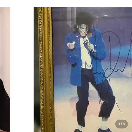
1
/
5