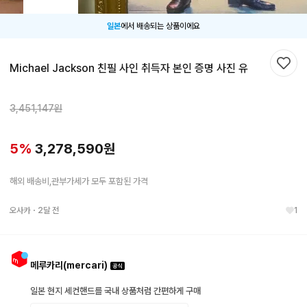
일본
에서 배송되는 상품이에요
Michael Jackson 친필 사인 취득자 본인 증명 사진 유
찜하
3,451,147
원
5
%
3,278,590
원
해외 배송비,관부가세가 모두 포함된 가격
오사카
・
2달 전
1
메루카리(mercari)
일본 현지 세컨핸드를 국내 상품처럼 간편하게 구매