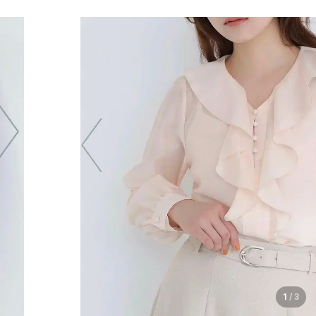
1
/
3