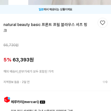
일본
에서 배송되는 상품이에요
natural beauty basic 프론트 프릴 블라우스 셔츠 핑
찜하
크
66,730
원
5
%
63,393
원
해외 배송비,관부가세가 모두 포함된 가격
지역정보 없음
・
2달 전
0
메루카리(mercari)