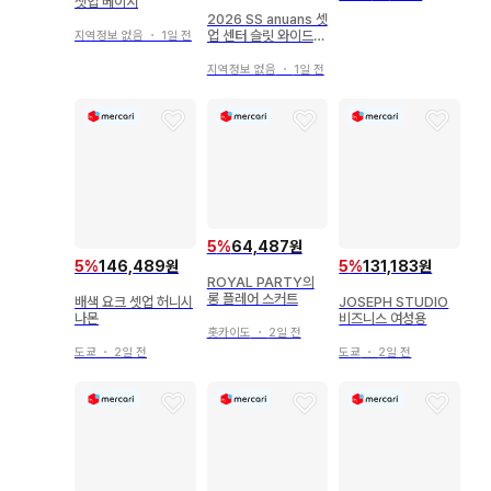
셋업 베이지
2026 SS anuans 셋
업 센터 슬릿 와이드
지역정보 없음
・
1일 전
팬츠 & 상의
지역정보 없음
・
1일 전
5
%
64,487원
5
%
146,489원
5
%
131,183원
ROYAL PARTY의
롱 플레어 스커트
배색 요크 셋업 허니시
JOSEPH STUDIO
나몬
비즈니스 여성용
홋카이도
・
2일 전
도쿄
・
2일 전
도쿄
・
2일 전