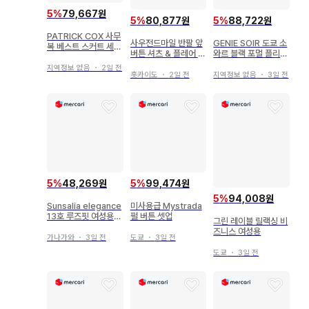
5
%
79,667원
5
%
80,877원
5
%
88,722원
PATRICK COX 사무
사우전드마일 반팔 앞
GENIE SOIR 도쿄 소
복 베스트 스커트 세트
버튼 셔츠 & 플레어 스
와르 블랙 포멀 플리츠
13호
커트 셋업 프리 사이즈
셋업
지역정보 없음
・
2일 전
홋카이도
・
2일 전
지역정보 없음
・
3일 전
5
%
48,269원
5
%
99,474원
5
%
94,008원
Sunsalia elegance
미사용급 Mystrada
13호 루즈핏 여성용
펄 버튼 셋업
그린 레이블 릴랙싱 비
여름용 예복
즈니스 여성용
가나가와
・
3일 전
도쿄
・
3일 전
도쿄
・
3일 전