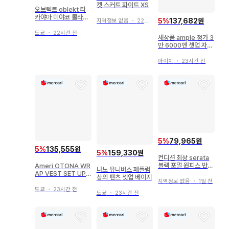
켓 스커트 화이트 XS
오브렉트 oblekt 타
카야마 미야코 콜라보
5
%
137,682원
지역정보 없음
・
22시간 전
데님 리본 블라우스 턱
데님
도쿄
・
22시간 전
새상품 ample 정가 3
만 6000엔 셋업 자켓
&팬츠
아이치
・
23시간 전
5
%
79,965원
5
%
135,555원
5
%
159,330원
컨디션 최상 serata
블랙 포멀 원피스 반팔
Ameri OTONA WR
나노 유니버스 페플럼
롱 95 M
AP VEST SET UP
상의 팬츠 셋업 베이지
DRESS 아메리
지역정보 없음
・
1일 전
도쿄
・
23시간 전
도쿄
・
23시간 전