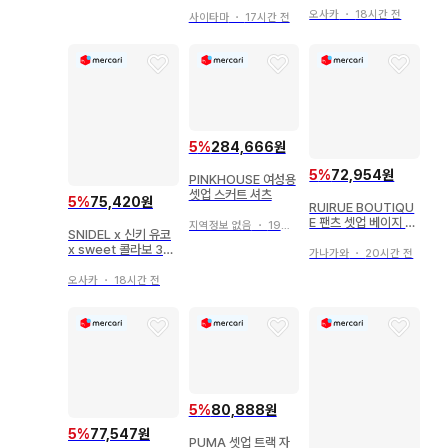
오사카
・
18시간 전
사이타마
・
17시간 전
5
%
284,666원
5
%
72,954원
PINKHOUSE 여성용
셋업 스커트 셔츠
5
%
75,420원
RUIRUE BOUTIQU
E 팬츠 셋업 베이지 새
지역정보 없음
・
19시간 전
SNIDEL x 신키 유코
상품급
x sweet 콜라보 3종
가나가와
・
20시간 전
셋업 원피스
오사카
・
18시간 전
5
%
80,888원
5
%
77,547원
PUMA 셋업 트랙 자