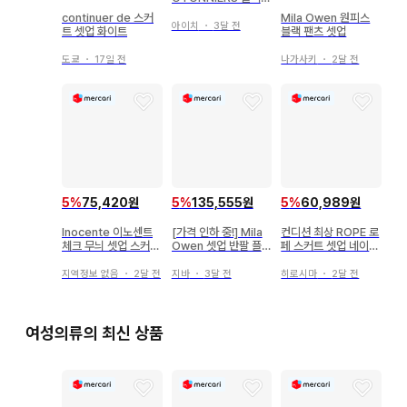
팬츠 셋업 38
continuer de 스커
Mila Owen 원피스
아이치
・
3달 전
트 셋업 화이트
블랙 팬츠 셋업
도쿄
・
17일 전
나가사키
・
2달 전
5
%
75,420원
5
%
135,555원
5
%
60,989원
Inocente 이노센트
[가격 인하 중!] Mila
컨디션 최상 ROPE 로
체크 무늬 셋업 스커트
Owen 셋업 반팔 플리
페 스커트 셋업 네이비
보르도 울
츠 스커트 0 사이즈
일본제 7 S 사이즈
지역정보 없음
・
2달 전
지바
・
3달 전
히로시마
・
2달 전
여성의류의 최신 상품