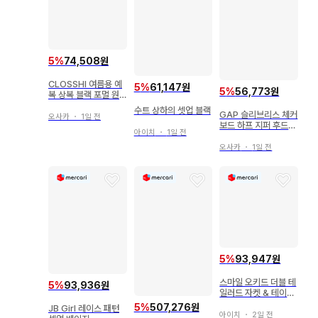
5
%
74,508원
CLOSSHI 여름용 예
5
%
61,147원
5
%
56,773원
복 상복 블랙 포멀 원
피스 13호 사이즈
수트 상하의 셋업 블랙
GAP 슬리브리스 체커
오사카
・
1일 전
보드 하프 지퍼 후드티
아이치
・
1일 전
숏팬츠
오사카
・
1일 전
5
%
93,947원
스마일 오키드 더블 테
5
%
93,936원
일러드 자켓 & 테이퍼
드 팬츠 수트 셋업 38
5
%
507,276원
JB Girl 레이스 패턴
아이치
・
2일 전