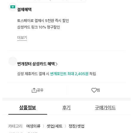
결제혜택
토스페이로 결제시 5천원 즉시 할인
삼성카드 링크 10% 청구할인
더보기
번개장터 삼성카드 혜택
삼성 제휴카드 결제 시
번개포인트 최대 2,405원
적립
공유
찜
상품정보
후기
구매가이드
카테고리
여성의류
셋업/세트
정장/셋업
〉
〉