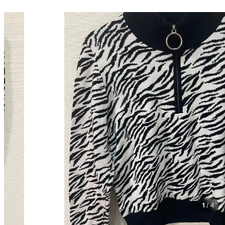
1
/
4