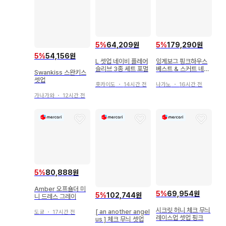
5
%
64,209원
5
%
179,290원
5
%
54,156원
L 셋업 네이비 플레어
잉게보그 핑크하우스
슬리브 3종 세트 포멀
베스트 & 스커트 네이
Swankiss 스완키스
비 F*RD418
셋업
홋카이도
・
14시간 전
나가노
・
16시간 전
가나가와
・
12시간 전
5
%
80,888원
Amber 오프숄더 미
5
%
69,954원
5
%
102,744원
니 드레스 그레이
시크릿 허니 체크 무늬
[ an another angel
도쿄
・
17시간 전
레이스업 셋업 핑크
us ] 체크 무늬 셋업