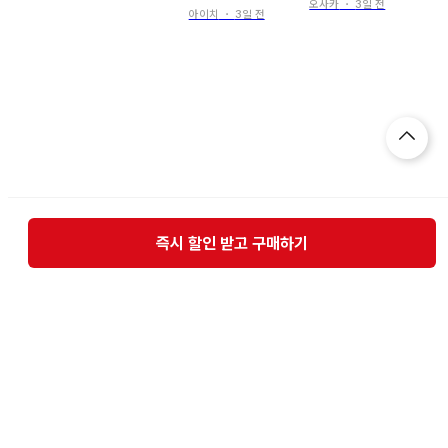
오사카
・
3일 전
아이치
・
3일 전
즉시 할인 받고 구매하기