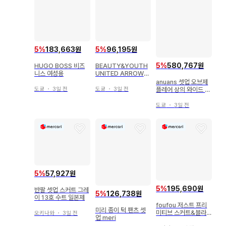
5
%
183,663원
5
%
96,195원
5
%
580,767원
HUGO BOSS 비즈
BEAUTY&YOUTH
니스 여성용
UNITED ARROWS
비즈니스 여성용
anuans 셋업 오브제
도쿄
・
3일 전
도쿄
・
3일 전
플레어 상의 와이드 팬
츠 베이지
도쿄
・
3일 전
5
%
57,927원
5
%
195,690원
반팔 셋업 스커트 그레
5
%
126,738원
이 13호 수트 일본제
foufou 저스트 프리
미리 종이 턱 팬츠 셋
미티브 스커트&블라
오키나와
・
3일 전
업 meri
우스