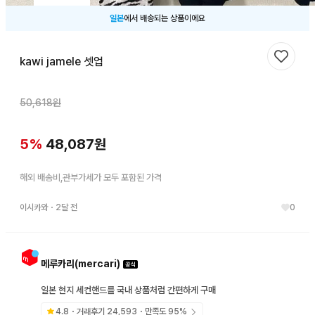
일본
에서 배송되는 상품이에요
kawi jamele 셋업
찜하기
50,618
원
5
%
48,087
원
해외 배송비,관부가세가 모두 포함된 가격
이시카와
・
2달 전
0
메루카리(mercari)
일본 현지 세컨핸드를 국내 상품처럼 간편하게 구매
4.8
・거래후기
24,593
・만족도
95
%