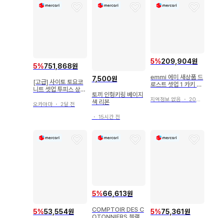
5
%
209,904원
5
%
751,868원
emmi 에미 새상품 드
7,500원
[고급] 사이토 토요코
로스트 셋업 1 카키 발
니트 셋업 투피스 상하
수성
토끼 인형키링 베이지
의 일본제
지역정보 없음
・
20일 전
색 리본
오카야마
・
2달 전
・
15시간 전
5
%
66,613원
COMPTOIR DES C
5
%
53,554원
5
%
75,361원
OTONNIERS 블랙