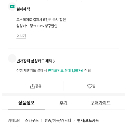
결제혜택
토스페이로 결제시 5천원 즉시 할인
삼성카드 링크 10% 청구할인
더보기
번개장터 삼성카드 혜택
삼성 제휴카드 결제 시
번개포인트 최대 1,697원
적립
공유
찜
상품정보
후기
구매가이드
카테고리
스타굿즈
방송/예능/캐릭터
팬시/포토카드
〉
〉