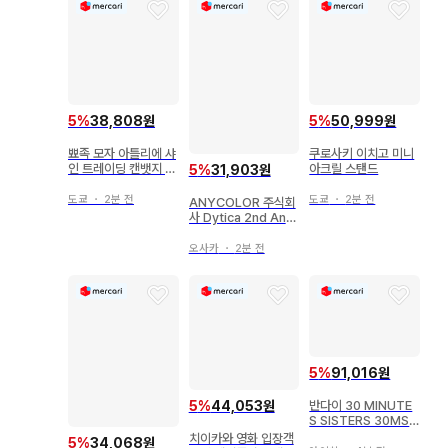
5
%
38,808원
5
%
50,999원
뾰족 모자 아틀리에 샤
쿠로사키 이치고 미니
인 트레이딩 캔뱃지 키
아크릴 스탠드
5
%
31,903원
프리
도쿄
・
2분 전
도쿄
・
2분 전
ANYCOLOR 주식회
사 Dytica 2nd Anni
versary 니지산지 호
시미치 쇼/랜덤 폴라로
오사카
・
2분 전
이드풍 카드 시크릿
5
%
91,016원
5
%
44,053원
반다이 30 MINUTE
S SISTERS 30MS
캐스터/알토리아 캐스
치이카와 영화 입장객
5
%
34,068원