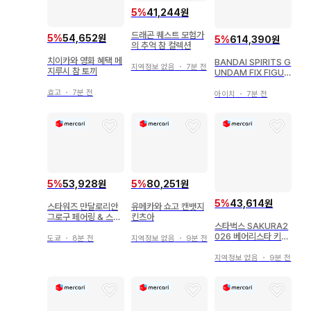
5
%
41,244원
드래곤 퀘스트 모험가
5
%
54,652원
5
%
614,390원
의 추억 참 컬렉션
치이카와 영화 혜택 메
BANDAI SPIRITS G
지역정보 없음
・
7분 전
지루시 참 토끼
UNDAM FIX FIGUR
ATION METAL CO
효고
・
7분 전
MPOSITE 윙건담 제
아이치
・
7분 전
로 클록드 커스텀
5
%
53,928원
5
%
80,251원
5
%
43,614원
스타워즈 만달로리안
유메카와 쇼고 캔뱃지
그로구 페어링 & 스티
킨츠아
스타벅스 SAKURA2
커 세트
026 베어리스타 키체
도쿄
・
8분 전
지역정보 없음
・
9분 전
인
지역정보 없음
・
9분 전