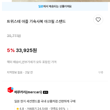
일본
에서 배송되는 상품이에요
트위스테 아즐 기숙사복 아크릴 스탠드
찜하기
35,711
원
5
%
33,925
원
해외 배송비,관부가세가 모두 포함된 가격
지역정보 없음
・
2달 전
0
메루카리(mercari)
일본 현지 세컨핸드를 국내 상품처럼 간편하게 구매
4.8
・거래후기
24,548
・만족도
95
%