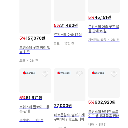
5
%
45,151원
5
%
31,490원
트위스테 아즐 굿즈 묶
음 판매 19점
트위스테 아즐 17점
5
%
157,070원
지역정보 없음
・
2달 전
교토
・
17일 전
트위스테 굿즈 정리 빌
님 위주
도쿄
・
2달 전
5
%
61,971원
5
%
602,923원
27,000원
트위스테 플로이드 묶
음 판매
트위스테 브레쥬 플로
페로몬향수 (남/여) 재
이드 캔뱃지 묶음 판매
구매1위 / 향스프레이
홋카이도
・
1달 전
나라
・
1일 전