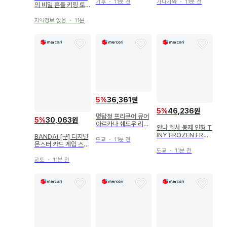
아크릴 키링
기후
・
11분 전
가나가와
・
11분 전
의 비밀 흔들 키링 토
끼
지역정보 없음
・
11분 전
5
%
36,361원
5
%
46,236원
명탐정 프리큐어 큐어
5
%
30,063원
아르카나 쉐도우 리본
안나 엘사 봉제 인형 T
참
INY FROZEN FRO
BANDAI [구] 디지털
도쿄
・
11분 전
ZEN FEVER 세트
몬스터 카드 게임 스타
도쿄
・
11분 전
터 ver.4 임페리얼드
라몬 St-169
교토
・
11분 전