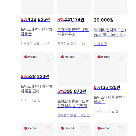
5
%
408,825원
5
%
441,174원
20,000원
트위스테 편안한 캔뱃
트위스테 편안함 캔뱃
50미리 딥디크 도손 t
지 리들
지 말레우스
ype 마이퍼퓸 재현향
스프레이
지역정보 없음
・
28일 전
지역정보 없음
・
25일 전
・
9일 전
5
%
538,223원
트위스테 이데아 캔뱃
5
%
135,125원
지 묶음 판매
5
%
395,872원
트위스테 아즐 클럽 의
지바
・
2달 전
트위스테 플로이드 편
류 세트
안한 나의 방 캔뱃지
오사카
・
13일 전
지역정보 없음
・
1달 전