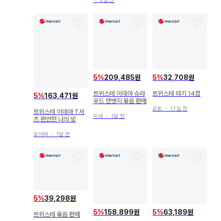
・
2일 전
5
%
209,485원
5
%
32,708원
트위스테 이데아 슈라
트위스테 라기 14점
5
%
163,471원
우드 캔뱃지 묶음 판매
교토
・
17일 전
트위스테 이데아 T셔
지바
・
1달 전
츠 편안한 나의 방
오이타
・
1달 전
5
%
39,298원
5
%
158,899원
5
%
63,189원
트위스테 묶음 판매