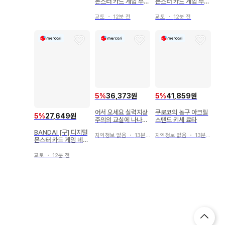
몬스터 카드 게임 부스
몬스터 카드 게임 부스
터 10 블랙 메가로그
터 9 오메가몬(키라) B
라우몬(키라) Bo-45
o-413
교토
・
12분 전
교토
・
12분 전
3
5
%
36,373원
5
%
41,859원
어서 오세요 실력지상
쿠로코의 농구 아크릴
5
%
27,649원
주의의 교실에 나나세
스탠드 키세 료타
츠바사 산토리 태그캔
BANDAI [구] 디지털
당첨
지역정보 없음
・
13분 전
지역정보 없음
・
13분 전
몬스터 카드 게임 네오
바이러스 버스터즈 임
페리얼드라몬 파이터
교토
・
12분 전
모드(키라) St-244