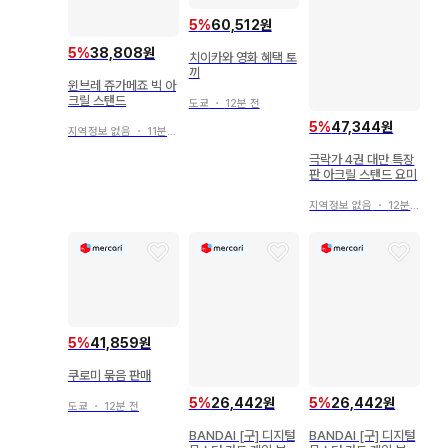
5
%
60,512원
5
%
38,808원
치이카와 영화 혜택 토
끼
윈브레 쥬가메죠 빅 아
크릴 스탠드
도쿄
・
12분 전
5
%
47,344원
지역정보 없음
・
11분 전
극락가 4권 대만 특장
판 아크릴 스탠드 요미
지역정보 없음
・
12분 전
5
%
41,859원
쿠로미 묶음 판매
5
%
26,442원
5
%
26,442원
도쿄
・
12분 전
BANDAI [구] 디지털
BANDAI [구] 디지털