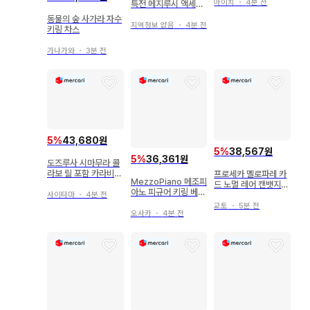
터
아이치
・
4분 전
특전 메지루시 액세서
리 인어섬의 비밀
동물의 숲 사가라 자수
지역정보 없음
・
4분 전
키링 차스
가나가와
・
3분 전
5
%
43,680원
5
%
38,567원
5
%
36,361원
도즈루사 시마무라 콜
라보 릴 포함 카라비너
프로세카 멜로파레 카
MezzoPiano 메조피
3종 세트
드 노멀 레어 캔뱃지
아노 피규어 키링 베리
하나사토 미노리
사이타마
・
4분 전
에짱
교토
・
5분 전
오사카
・
4분 전