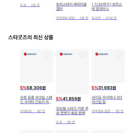
트위스테치 옥타비넬
[ 7/30까지 ] 트위스
도쿄
・
2달 전
컬러
테 말레우스
지역정보 없음
・
2달 전
오사카
・
20일 전
스타굿즈의 최신 상품
5
%
58,306원
5
%
31,983원
은혼 등롱 아크릴 스탠
산리오 우사하나 3단
5
%
41,859원
드 사카타 긴토키 히지
아크릴 참
카타 토시로
앙상블 스타즈 키류 쿠
구마모토
・
1분 전
지역정보 없음
・
1분 전
로 캔뱃지 묶음 판매
도쿄
・
1분 전