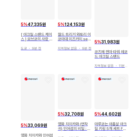
5
%
47,335원
5
%
124,153원
[ 아크릴 스탠드 케이
월드 트리거 와토리 이
스 ] 모브코의 사랑 아
코마대 미즈카미 sea
5
%
31,983원
크릴 스탠드 무비 사쿠
son 4 도데카 캔뱃지
라다 히요리
도쿄
・
9분 전
지역정보 없음
・
9분 전
코즈메 켄마 타워 레코
드 아크릴 스탠드
지역정보 없음
・
11분 전
5
%
32,708원
5
%
44,602원
영화 치이카와 (먼작
마루코는 아홉살 아크
5
%
33,069원
귀) 인어섬의 비밀 : 치
릴 키링 5개 세트 FO
이카와 (먼작귀) 수면
UND GOOD
영화 치이카와 인어섬