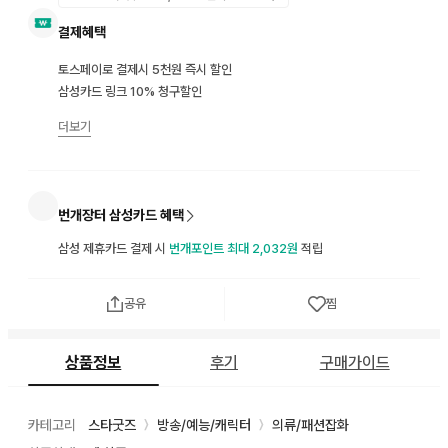
결제혜택
토스페이로 결제시 5천원 즉시 할인
삼성카드 링크 10% 청구할인
더보기
번개장터 삼성카드 혜택
삼성 제휴카드 결제 시
번개포인트 최대 2,032원
적립
공유
찜
상품정보
후기
구매가이드
카테고리
스타굿즈
방송/예능/캐릭터
의류/패션잡화
〉
〉