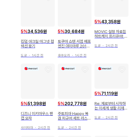
5
%
43,358원
5
%
30,684원
5
%
34,536원
MOVIC 설정 자료집
하트캐치 프리큐어! 설
정 자료집 2 2
토쿠마 쇼텐 서점 배포
킹덤 아크릴 마그넷 컬
엔진 야미마루 2016)
렉션 왕기
도쿄
・
2시간 전
Chara Birthday Fai
r 미니 색지 [ 이중 나
후쿠오카
・
1시간 전
도쿄
・
1시간 전
선형 (시노미야 나오
토) 나오토
5
%
71,119원
5
%
51,398원
5
%
202,778원
Re: 제로부터 시작하
는 이세계 생활 리제로
제일복권 쵸코놋코 6
디즈니 미키마우스 팬
주토피아 Happy 복
점 세트
도쿄
・
2시간 전
캡 모자
권 피규어 세트 라스트
원상 A상 Last상
사이타마
・
2시간 전
도쿄
・
2시간 전