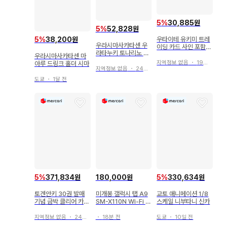
5
%
30,885원
5
%
52,828원
우타이테 유키미 트레
5
%
38,200원
우라시마사카타센 우
이딩 카드 사인 포함
라타누키 토나리노 사
실사 묶음 판매
우라시마사카타센 마
카타 굿즈 묶음 판매
지역정보 없음
・
19일 전
아루 드링크 홀더 시마
지역정보 없음
・
24일 전
도쿄
・
1달 전
5
%
371,834원
180,000원
5
%
330,634원
토겐안키 30권 발매
미개봉 갤럭시 탭 A9
교토 애니메이션 1/8
기념 금박 클리어 카드
SM-X110N Wi-Fi 6
스케일 니부타니 신카
인남 유, 네코사키 하
4GB
쿠레
지역정보 없음
・
24일 전
・
18분 전
도쿄
・
10일 전