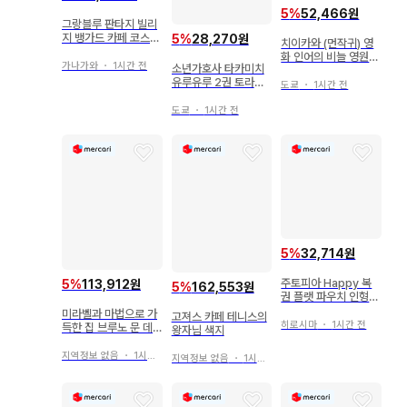
5
%
52,466원
그랑블루 판타지 빌리
지 뱅가드 카페 코스터
5
%
28,270원
치이카와 (먼작귀) 영
사기사
화 인어의 비늘 영원의
가나가와
・
1시간 전
소년가호사 타카미치
부적
유루유루 2권 토라노
도쿄
・
1시간 전
아나 구매 혜택 특제 1
2P 소책자
도쿄
・
1시간 전
5
%
32,714원
주토피아 Happy 복
5
%
113,912원
5
%
162,553원
권 플랫 파우치 인형
배지
미라벨과 마법으로 가
고져스 카페 테니스의
히로시마
・
1시간 전
득한 집 브루노 문 데
왕자님 색지
코레이션 시트
지역정보 없음
・
1시간 전
지역정보 없음
・
1시간 전