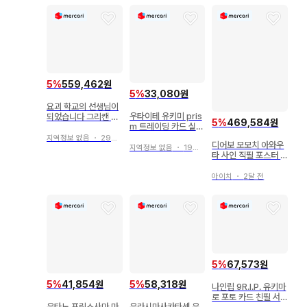
5
%
559,462원
5
%
33,080원
요괴 학교의 선생님이
우타이테 유키미 pris
되었습니다 그리캔 캔
5
%
469,584원
m 트레이딩 카드 실사
뱃지 파티 의상 사노
묶음 판매
이노치
지역정보 없음
・
29일 전
디어보 모모치 아와우
지역정보 없음
・
19일 전
타 사인 직필 포스터 A
3
아이치
・
2달 전
5
%
67,573원
5
%
41,854원
5
%
58,318원
나인립 9R.I.P. 유키마
로 포토 카드 친필 서
우타노 프린스사마 마
우라시마사카타센 우