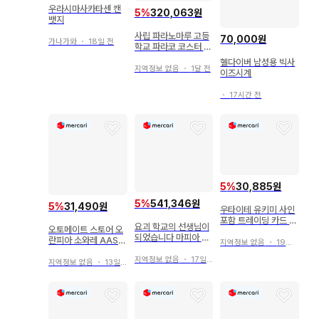
우라시마사카타센 캔
5
%
320,063원
뱃지
사립 파라노마루 고등
70,000원
가나가와
・
18일 전
학교 파라코 코스터 카
페 쿠로이 마사요시 마
헬다이버 남성용 빅사
사
지역정보 없음
・
1달 전
이즈시계
・
17시간 전
5
%
30,885원
5
%
541,346원
5
%
31,490원
우타이테 유키미 사인
포함 트레이딩 카드 실
요괴 학교의 선생님이
오토메이트 스토어 오
사 묶음 판매
되었습니다 마피아 캔
란피아 소와레 AAS
지역정보 없음
・
19일 전
뱃지 아베노 세이메이
히무카 캔뱃지
지역정보 없음
・
17일 전
지역정보 없음
・
13일 전