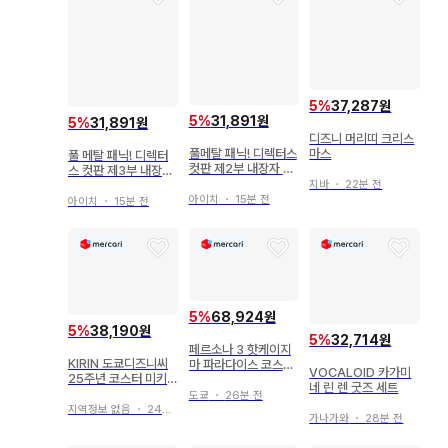
5
%
37,287원
5
%
31,891원
5
%
31,891원
디즈니 머리띠 크리스
마스
풀메탈 패닉! 디렉터스
풀 메탈 패닉! 디렉터
컷판 제2부 내장자 특
스 컷판 제3부 내장객
전 사계절 동자 그려
혜택 사계절 동자 그려
지바
・
22분 전
내린 특제 미니 색지
내린 특제 미니 색지
아이치
・
15분 전
아이치
・
15분 전
(마오 & 쿠르츠
(테사&마두카스)
5
%
68,924원
5
%
38,190원
5
%
32,714원
페르소나 3 핫케이지
KIRIN 도쿄디즈니씨
마 파라다이스 코스터
VOCALOID 카가미
25주년 코스터 미키
아라카키 신지로 사나
네 린 렌 굿즈 세트
미니 기린
다 아키히코
도쿄
・
26분 전
지역정보 없음
・
24분 전
가나가와
・
28분 전