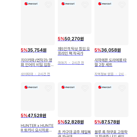
5
%
50,270원
제5인격 탁상 침입 오
5
%
35,754원
5
%
36,058원
프라인 팩 작곡가
치이카와 (먼작귀) 영
사자에몬 도라에몽 타
미야기
・
2시간 전
화 인어의 비밀 입장자
월 2장 세트
혜택 미니 참 피규어
사이타마
・
2시간 전
지역정보 없음
・
2시간 전
5
%
47,528원
5
%
52,828원
5
%
87,578원
HUNTER x HUNTE
R 토카시 요시히로전
초 카구야 공주 제일복
블루 록 하쿠호 고등학
양철 틴케이스 필통
권 카구야
교 학생증 나기 세이시