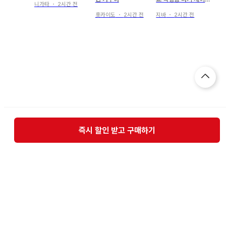
니가타
・
2시간 전
로 패스 케이스
홋카이도
・
2시간 전
지바
・
2시간 전
즉시 할인 받고 구매하기