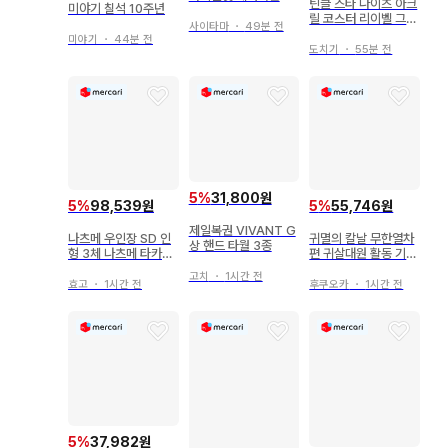
틴클 스타 나이츠 아크
미야기 칠석 10주년
릴 코스터 리이벨 그라
사이타마
・
49분 전
테
미야기
・
44분 전
도치기
・
55분 전
5
%
31,800원
5
%
98,539원
5
%
55,746원
제일복권 VIVANT G
나츠메 우인장 SD 인
귀멸의 칼날 무한열차
상 핸드 타월 3종
형 3체 나츠메 타카시
편 귀살대원 활동 기록
냥코 선생님 나토리 슈
염주 렌고쿠 쿄쥬로
고치
・
1시간 전
이치 봉제 인형
효고
・
1시간 전
후쿠오카
・
1시간 전
5
%
37,982원