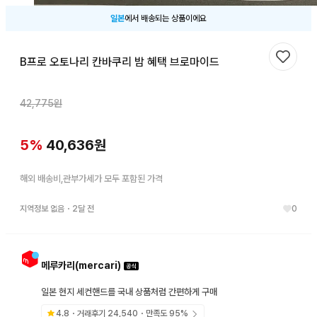
일본
에서 배송되는 상품이에요
B프로 오토나리 칸바쿠리 밤 혜택 브로마이드
찜하기
42,775
원
5
%
40,636
원
해외 배송비,관부가세가 모두 포함된 가격
지역정보 없음
・
2달 전
0
메루카리(mercari)
일본 현지 세컨핸드를 국내 상품처럼 간편하게 구매
4.8
・거래후기
24,540
・만족도
95
%