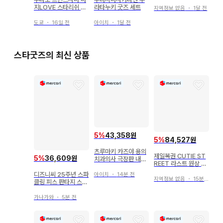
명 오토나츠 오토후유
지LOVE 스타리쉬 투
라타누키 굿즈 세트
지역정보 없음
・
1달 전
어즈 비쥬카
도쿄
・
16일 전
아이치
・
1달 전
스타굿즈의 최신 상품
5
%
43,358원
5
%
84,527원
츠루마키 카즈야 용의
제일복권 CUTIE ST
5
%
36,609원
치과의사 극장판 내방
REET 라스트 원상 알
객 특전 미니 색지
람 시계
디즈니씨 25주년 스파
아이치
・
14분 전
지역정보 없음
・
15분 전
클링 피스 판타지 스프
링스
가나가와
・
5분 전