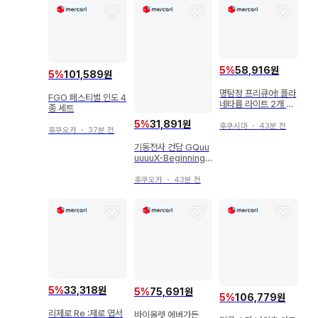
5
%
58,916원
5
%
101,589원
명탐정 프리큐어! 플라
FGO 페스티벌 인도 4
네타륨 라이트 2개 세
종 세트
트
5
%
31,891원
후쿠시마
・
43분 전
후쿠오카
・
37분 전
기동전사 건담 GQuu
uuuuX-Beginning-
방문자 혜택 GQuuuu
uuX 디자인 웍스 2주
후쿠오카
・
43분 전
차
5
%
33,318원
5
%
75,691원
5
%
106,779원
리제로 Re :제로 엽서
바이올렛 에버가든