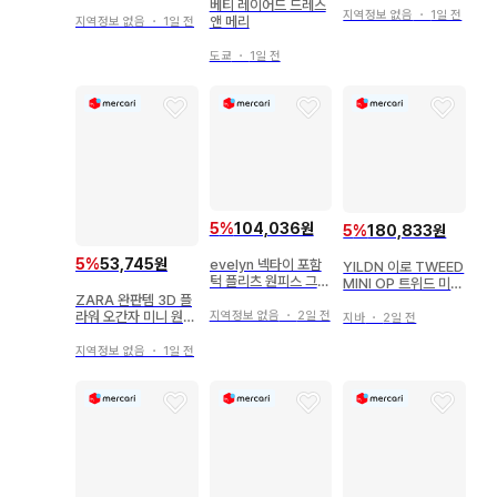
베티 레이어드 드레스
지역정보 없음
・
1일 전
앤 메리
지역정보 없음
・
1일 전
도쿄
・
1일 전
5
%
104,036원
5
%
180,833원
5
%
53,745원
evelyn 넥타이 포함
YILDN 이로 TWEED
턱 플리츠 원피스 그레
MINI OP 트위드 미니
이
ZARA 완판템 3D 플
원피스 그레이
라워 오간자 미니 원피
지역정보 없음
・
2일 전
지바
・
2일 전
스
지역정보 없음
・
1일 전