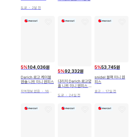
도쿄
・
2달 전
5
%
104,036원
5
%
53,745원
5
%
92,332원
Darich 로고 케이블
snidel 블랙 미니 원
다리치 Darich 로고암
원숄 니트 미니 원피스
피스
홀 니트 미니 원피스 F
L
지역정보 없음
・
16일 전
효고
・
17일 전
도쿄
・
24일 전