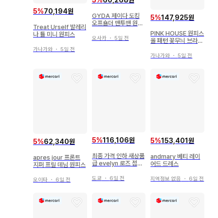
5
%
70,194원
GYDA 제이다 도킹
5
%
147,925원
오프숄더 맨투맨 원피
Treat Urself 발레리
스
PINK HOUSE 원피스
나 튤 미니 원피스
오사카
・
5일 전
올 패턴 꽃무늬 브라운
프릴 고급 레어
가나가와
・
5일 전
가나가와
・
5일 전
5
%
116,106원
5
%
153,401원
5
%
62,340원
최종 가격 인하 새상품
andmary 베티 레이
apres jour 프론트
급 evelyn 로즈 점프
어드 드레스
지퍼 프릴 데님 원피스
스커트 세트 에블린
도쿄
・
6일 전
지역정보 없음
・
6일 전
오이타
・
6일 전