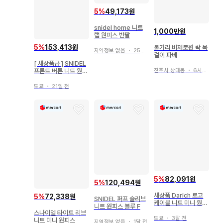
5
%
49,173원
snidel home 니트
1,000만원
랩 원피스 반팔
5
%
153,413원
불가리 비제로원 락 목
지역정보 없음
・
25일 전
걸이 파베
[ 새상품급 ] SNIDEL
진주시 상대동
・
6시간 전
프론트 버튼 니트 원피
스
도쿄
・
21일 전
5
%
82,091원
5
%
120,494원
새상품 Darich 로고
5
%
72,338원
SNIDEL 퍼프 슬리브
케이블 니트 미니 원피
니트 원피스 블루 F
스 아이보리
스나이델 타이트 리브
도쿄
・
3달 전
니트 미니 원피스
지역정보 없음
・
1달 전