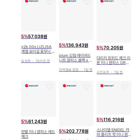
5
%
57,038원
5
%
136,943원
y2k 00s LIZLISA
5
%
70,205원
계열 모리걸 꽃무늬 페
pium 깅엄 레이어드
어리 그런지 레이스 발
다리치 트위드 체크 리
니트 원피스 블랙 x 화
레 코어
오사카
・
19시간 전
본 미니 원피스 GRY
이트
FL
지역정보 없음
・
1일 전
시즈오카
・
1일 전
5
%
116,216원
5
%
61,243원
스나이델 SNIDEL 카
5
%
202,778원
반팔 미니 원피스 레드
라 플리츠 컷 미니 원
체크
피스