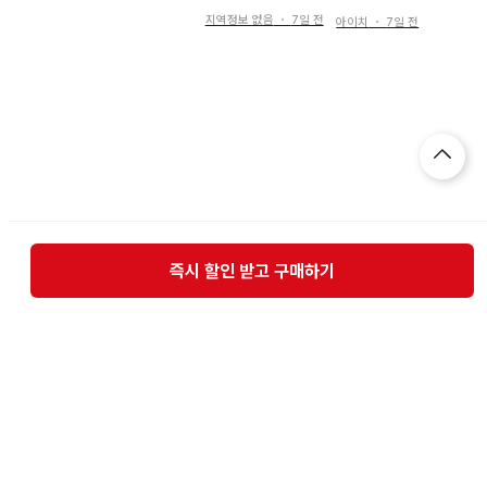
상 택 포함 미사용 새
상품
지역정보 없음
・
7일 전
아이치
・
7일 전
즉시 할인 받고 구매하기