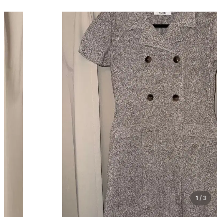
1
/
3