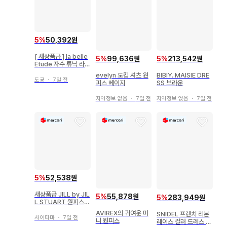
5
%
50,392원
[ 새상품급 ] la belle
5
%
99,636원
5
%
213,542원
Etude 자수 튜닉 라이
트 블루
evelyn 도킹 셔츠 원
BIBIY. MAISIE DRE
도쿄
・
7일 전
피스 베이지
SS 브라운
지역정보 없음
・
7일 전
지역정보 없음
・
7일 전
5
%
52,538원
새상품급 JILL by JIL
5
%
55,878원
5
%
283,949원
L STUART 원피스
무릎 위 기장 올 패턴
AVIREX의 귀여운 미
SNIDEL 프렌치 리본
리본
사이타마
・
7일 전
니 원피스
레이스 컬러 드레스 신