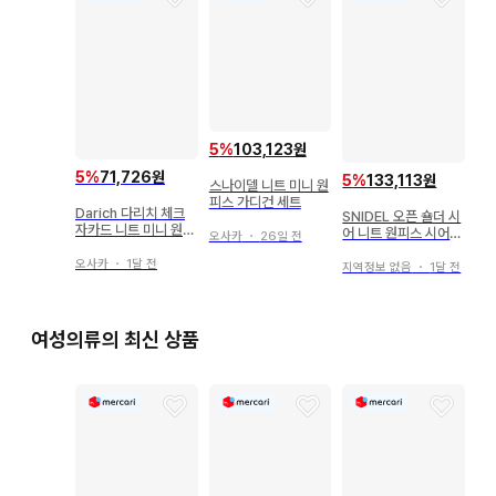
5
%
103,123원
5
%
71,726원
5
%
133,113원
스나이델 니트 미니 원
피스 가디건 세트
Darich 다리치 체크
SNIDEL 오픈 숄더 시
자카드 니트 미니 원피
어 니트 원피스 시어
오사카
・
26일 전
스 F-L
니트 오프숄
오사카
・
1달 전
지역정보 없음
・
1달 전
여성의류의 최신 상품