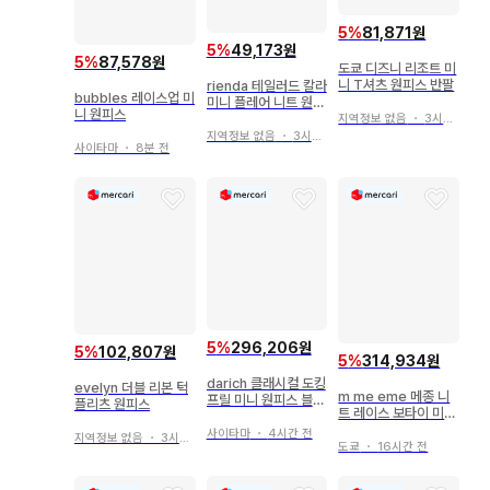
5
%
81,871원
5
%
49,173원
5
%
87,578원
도쿄 디즈니 리조트 미
니 T셔츠 원피스 반팔
rienda 테일러드 칼라
bubbles 레이스업 미
미니 플레어 니트 원피
니 원피스
스
지역정보 없음
・
3시간 전
지역정보 없음
・
3시간 전
사이타마
・
8분 전
5
%
296,206원
5
%
102,807원
5
%
314,934원
darich 클래시컬 도킹
evelyn 더블 리본 턱
m me eme 메종 니
프릴 미니 원피스 블랙
플리츠 원피스
트 레이스 보타이 미니
FREE
원피스
사이타마
・
4시간 전
지역정보 없음
・
3시간 전
도쿄
・
16시간 전