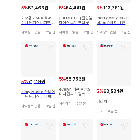
5
%
52,466원
5
%
54,441원
5
%
113,781원
미사용 ZARA 티어드
[ BUBBLES ] 완판템
merryjenny BIG ri
미니 원피스 L 퍼프 슬
레이스 소매 프릴 옷깃
bbon frill 미니 원피
리브 린넨 혼방
리본 미니 원피스 F
스 블루
지역정보 없음
・
2일 전
지역정보 없음
・
2일 전
지역정보 없음
・
2일 전
5
%
55,756원
5
%
71,119원
evelyn 리본 올인원
5
%
62,524원
eimy istoire 플레어
미니 원피스 핑크
니트 원피스 미니 베이
지
다리치
사이타마
・
3일 전
지역정보 없음
・
3일 전
도쿄
・
4일 전