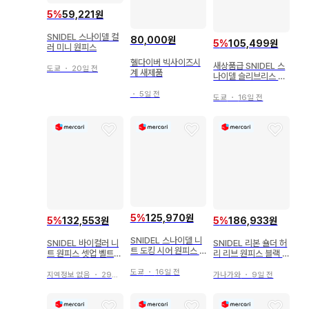
5
%
59,221원
SNIDEL 스나이델 컬
80,000원
5
%
105,499원
러 미니 원피스
헬다이버 빅사이즈시
새상품급 SNIDEL 스
도쿄
・
20일 전
계 새제품
나이델 슬리브리스 프
론트 버튼 니트 원피스
・
5일 전
도쿄
・
16일 전
5
%
125,970원
5
%
132,553원
5
%
186,933원
SNIDEL 스나이델 니
SNIDEL 바이컬러 니
SNIDEL 리본 숄더 허
트 도킹 시어 원피스 F
트 원피스 셋업 벨트
리 리브 원피스 블랙 0
롱
포함 택 포함 새상품
사이즈
도쿄
・
16일 전
지역정보 없음
・
29일 전
가나가와
・
9일 전