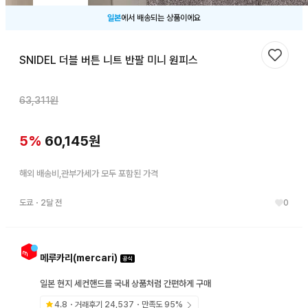
일본
에서 배송되는 상품이에요
SNIDEL 더블 버튼 니트 반팔 미니 원피스
찜하기
63,311
원
5
%
60,145
원
해외 배송비,관부가세가 모두 포함된 가격
도쿄
・
2달 전
0
메루카리(mercari)
일본 현지 세컨핸드를 국내 상품처럼 간편하게 구매
4.8
・거래후기
24,537
・만족도
95
%