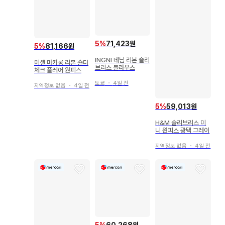
5
%
71,423원
5
%
81,166원
INGNI 데님 리본 슬리
미셸 마카롱 리본 숄더
브리스 블라우스
체크 플레어 원피스
도쿄
・
4일 전
지역정보 없음
・
4일 전
5
%
59,013원
H&M 슬리브리스 미
니 원피스 광택 그레이
지역정보 없음
・
4일 전
5
%
60,268원