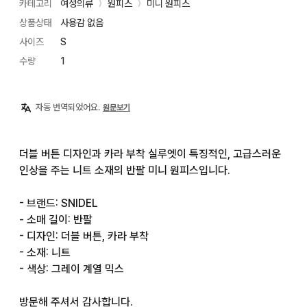
카테고리
여성의류
원피스
미니 원피스
〉
〉
상품상태
사용감 없음
사이즈
S
수량
1
자동 번역되었어요.
원문보기
더블 버튼 디자인과 카라 부착 실루엣이 특징적인, 고급스러운 
인상을 주는 니트 소재의 반팔 미니 원피스입니다.

- 브랜드: SNIDEL

- 소매 길이: 반팔

- 디자인: 더블 버튼, 카라 부착

- 소재: 니트

- 색상: 그레이 계열 믹스

방문해 주셔서 감사합니다.