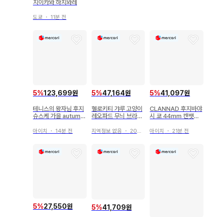
치이카와 하치와레
도쿄
・
11분 전
5
%
123,699원
5
%
47,164원
5
%
41,097원
테니스의 왕자님 후지
헬로키티 갸루 고양이
CLANNAD 후지바야
슈스케 가을 autumn
레오파드 무늬 브라운
시 쿄 44mm 캔뱃지
인터벌 캔뱃지 스티커
마스코트 키링
4개 클라나드
아이치
・
14분 전
지역정보 없음
・
20분 전
아이치
・
21분 전
5
%
27,550원
5
%
41,709원