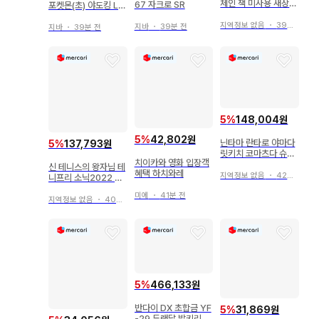
체인 잭 미사용 새상품
67 자크로 SR
포켓몬(초) 야도킹 Lv.
택 포함
36(번뜩임)
지역정보 없음
・
39분 전
지바
・
39분 전
지바
・
39분 전
5
%
148,004원
5
%
42,802원
닌타마 란타로 야마다
5
%
137,793원
릿키치 코마츠다 슈사
치이카와 영화 입장객
쿠 릿키치 코마츠다 아
신 테니스의 왕자님 테
혜택 하치와레
크릴 스탠드
지역정보 없음
・
42분 전
니프리 소닉2022 오
테페스 캔뱃지 니오 마
미에
・
41분 전
사하루
지역정보 없음
・
40분 전
5
%
466,133원
반다이 DX 초합금 YF
5
%
31,869원
-29 듀랜달 발키리