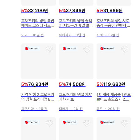
5
%
33,200원
5
%
37,846원
5
%
31,869원
호오즈키의 냉철 복권
호오즈키의 냉철 슬리
호오즈키의 냉철 시로
메이트 코스터 시로사
퍼 제일복권 휴일 보내
중심 복숭아 캔뱃지 스
와
는 법 네코하오하오
트랩 키링
도쿄
・
18일 전
이바라키
・
1달 전
지바
・
16일 전
5
%
76,934원
5
%
74,508원
5
%
119,682원
가격 인하 2 호오즈키
호오즈키의 냉철 가챠
[ 미개봉 새상품 ] 넨도
의 냉철 프리미엄 BO
가챠 세트
로이드 호오즈키 2.0 [
X + 클리어 북커버
호오즈키의 냉철 ] 17
44 GSC 특전 포함
후쿠시마
・
1달 전
미야기
・
2달 전
교토
・
20일 전