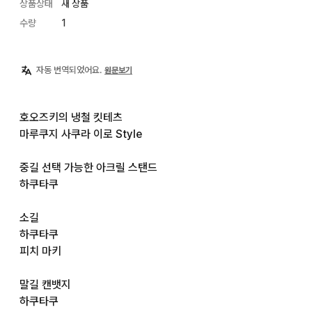
상품상태
새 상품
수량
1
자동 번역되었어요.
원문보기
호오즈키의 냉철 킷테츠

마루쿠지 사쿠라 이로 Style

중길 선택 가능한 아크릴 스탠드

하쿠타쿠

소길

하쿠타쿠

피치 마키

말길 캔뱃지

하쿠타쿠
