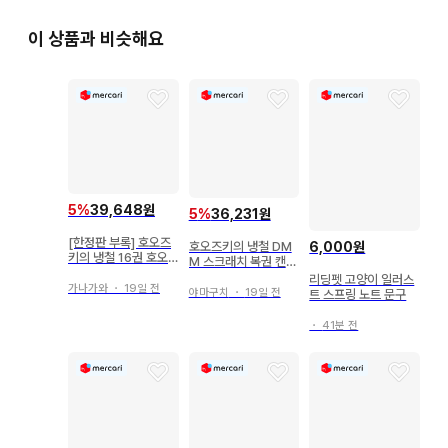
이 상품과 비슷해요
5
%
39,648원
5
%
36,231원
[한정판 부록] 호오즈
6,000원
호오즈키의 냉철 DM
키의 냉철 16권 호오
M 스크래치 복권 캔뱃
즈키 흡착 스탠드 엽서
지 5개 세트
리딩펫 고양이 일러스
포함 미개봉 새상품
가나가와
・
19일 전
야마구치
・
19일 전
트 스프링 노트 문구
・
41분 전