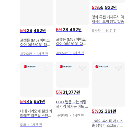
5
%
55,922원
영화 특전 메지루시 액
세서리 토끼 당일 발송
5
%
28,462원
5
%
28,462원
오사카
・
1시간 전
포켓몬 (M5) 어비스
포켓몬 (M5) 어비스
아이 088/081 다다
아이 086/081 라이
린 AR
볼트 AR
후쿠오카
・
1시간 전
후쿠오카
・
1시간 전
5
%
31,377원
5
%
45,951원
FGO 별을 보는 회랑
불가역 폐기공 이드 사
룡 백년전쟁: 오를레앙
대애 가라오케 철인 카
5
%
32,361원
라테츠 아크릴 스탠드
사이타마
・
1시간 전
오사키
그레이 후드티 서비스
도쿄
・
1시간 전
홀 담당 마스코트 / 치
이카와 (먼작귀) 레스