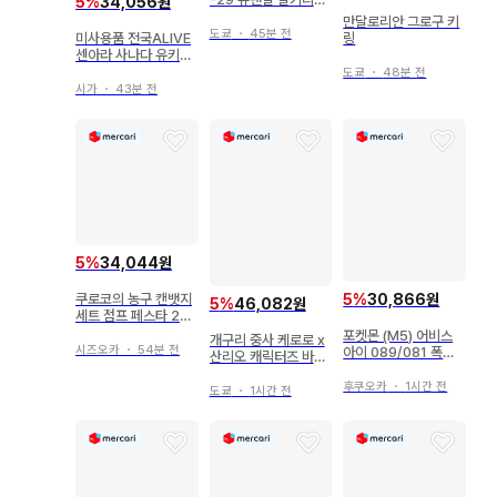
5
%
34,056원
(사오토메 알토기) 풀
만달로리안 그로구 키
세트 팩
도쿄
・
45분 전
미사용품 전국ALIVE
링
센아라 사나다 유키무
라 아크릴 스탠드
도쿄
・
48분 전
시가
・
43분 전
5
%
34,044원
쿠로코의 농구 캔뱃지
5
%
30,866원
5
%
46,082원
세트 점프 페스타 201
5
포켓몬 (M5) 어비스
개구리 중사 케로로 x
시즈오카
・
54분 전
아이 089/081 폭사
산리오 캐릭터즈 바스
리 AR
락 아크릴 키링 키티
후쿠오카
・
1시간 전
도쿄
・
1시간 전