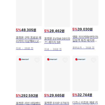
5
%
39,030원
5
%
48,305원
5
%
28,462원
영화 치이카와(먼작귀)
포켓몬 구작 프로모 에
포켓몬 SV5M 091/0
입장객 특전 메지루시
리카의 이상해씨 LV1
71 세이지 SR
액세서리 참 헌책방 카
5 (잠자는 씨앗)
니쨩
후쿠오카
・
38분 전
지바
・
38분 전
지바
・
38분 전
5
%
32,744원
5
%
29,665원
5
%
292,592원
디즈니 리조트 제로 키
포켓몬 S10P 078/0
포켓몬 서던 아일랜드