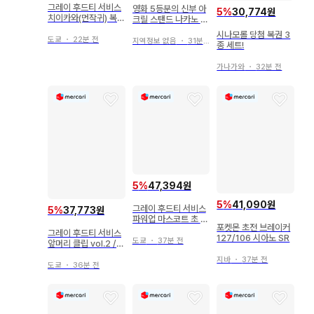
그레이 후드티 서비스
영화 5등분의 신부 아
5
%
30,774원
치이카와(먼작귀) 복권
크릴 스탠드 나카노 니
치이카와(먼작귀) 복권
노
시나모롤 당첨 복권 3
E상 후!! 전신 인형 배
도쿄
・
22분 전
지역정보 없음
・
31분 전
종 세트!
지
가나가와
・
32분 전
5
%
47,394원
5
%
41,090원
그레이 후드티 서비스
5
%
37,773원
파워업 마스코트 초 매
포켓몬 초전 브레이커
지컬 치이카와 토끼
그레이 후드티 서비스
127/106 시아노 SR
도쿄
・
37분 전
앞머리 클립 vol.2 /
캐릭터 파치! 치이카와
지바
・
37분 전
(먼작귀) 모몽가
도쿄
・
36분 전