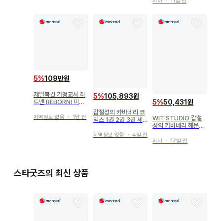
지바
・
11일 전
5
%
109만원
제일복권 가정교사 히
5
%
105,893원
5
%
50,431원
트맨 REBORN! 피규
어 5종 컴플리트 세트
갑철성의 카바네리 코
지역정보 없음
・
1달 전
WIT STUDIO 갑철
믹스 1권 2권 3권 세
성의 카바네리 해문결
트 초판
전 수고했어 책
지역정보 없음
・
4일 전
지바
・
17일 전
스타굿즈의 최신 상품