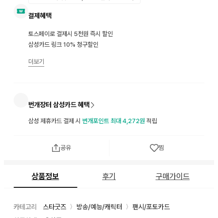
결제혜택
토스페이로 결제시 5천원 즉시 할인
삼성카드 링크 10% 청구할인
더보기
번개장터 삼성카드 혜택
삼성 제휴카드 결제 시
번개포인트 최대 4,272원
적립
공유
찜
상품정보
후기
구매가이드
카테고리
스타굿즈
방송/예능/캐릭터
팬시/포토카드
〉
〉