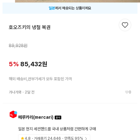
일본
에서 배송되는 상품이에요
호오즈키의 냉철 복권
찜하기
89,928
원
5
%
85,432
원
해외 배송비,관부가세가 모두 포함된 가격
가나가와
・
2달 전
0
메루카리(mercari)
일본 현지 세컨핸드를 국내 상품처럼 간편하게 구매
4.8
・거래후기
24,646
・만족도
95
%