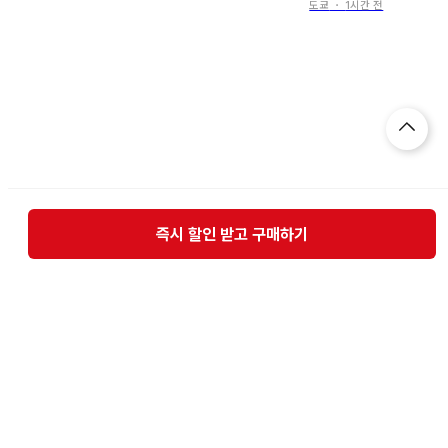
토랑 치이카와 토끼
도쿄
・
1시간 전
즉시 할인 받고 구매하기