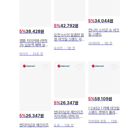
5
%
34,044원
5
%
42,792원
언니의 스이군 쇼 아크
5
%
38,428원
릴 스탠드
오전 0시의 달콤한 함
정 아크릴 스탠드 사케
영화 치이카와 (먼작
타 네네
사이타마
・
1분 전
귀) 입장객 혜택 모몽
오사카
・
1분 전
가
아이치
・
25초 전
5
%
58,109원
5
%
26,347원
[ C452 ] 카베 아크릴
반다이남코 제므리즈
스탠드 캔뱃지 폴라로
5
%
26,347원
치이카와 (먼작귀) 치
이드 엽서 원신
이카와 (먼작귀)
지역정보 없음
・
13분 전
반다이남코 제므리즈
도쿄
・
11분 전