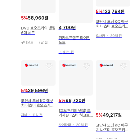
5
%
123,784원
5
%
58,960원
코단샤 모닝 KC 에구
치 나츠미 호오즈키의
4,700원
DVD 호오즈키의 냉철
냉철 전 31권 세트 전
6매 세트
권 세트
오사카
・
20일 전
카카오프렌즈 라이언
노트
구마모토
・
2달 전
・
41분 전
5
%
39,596원
5
%
96,720원
코단샤 모닝 KC 에구
치 나츠미 호오즈키의
냉철 한정판 28
[호오즈키의 냉철] 토
5
%
49,217원
지바
・
11일 전
가시&나스비 하코토
니와 완성품 피규어
코단샤 모닝 KC 에구
사이타마
・
20일 전
치 나츠미 호오즈키의
냉철 한정판 31