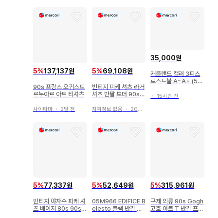
35,000원
5
%
137,137원
5
%
69,108원
커클랜드 컬러 3피스
로스트볼 A~A+ (50
90s 프랑스 오귀스트
빈티지 피케 셔츠 라거
개)
르누아르 아트 티셔츠
셔츠 반팔 보더 90s 0
・
15시간 전
0s
사이타마
・
2달 전
지역정보 없음
・
20일 전
5
%
77,337원
5
%
52,649원
5
%
315,961원
빈티지 야자수 피케 셔
05M966 EDIFICE B
구제 의류 90s Gogh
츠 베이지 80s 90s y
elesto 블랙 반팔 피
고흐 아트 T 반팔 프린
2k surf
케 셔츠 M
트 셔츠 USA제