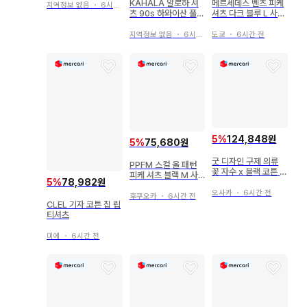
KAHALA 알로하 셔
메르세데스 벤츠 피케
지역정보 없음
・
6시간 전
츠 90s 하와이산 풀오
셔츠 다크 블루 L 사이
버 반팔 보타니컬
즈 2026
지역정보 없음
・
6시간 전
도쿄
・
6시간 전
5
%
124,848원
5
%
75,680원
굿 디자인 구제 의류
PPFM 스컬 올 패턴
꽃 자수 x 블랙 코튼 소
피케 셔츠 블랙 M 사
재 쿠바 셔츠 빅 사이
5
%
78,982원
이즈
즈
오사카
・
6시간 전
후쿠오카
・
6시간 전
CLEL 기자 코튼 집 립
티셔츠
미에
・
6시간 전