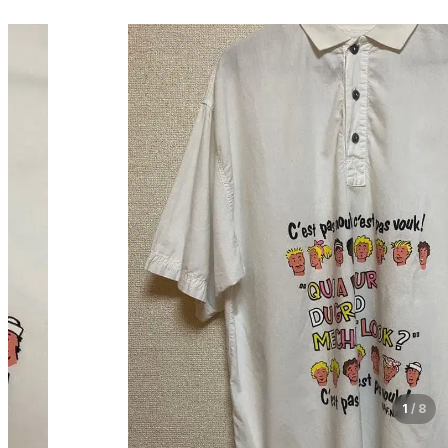
1
/
8