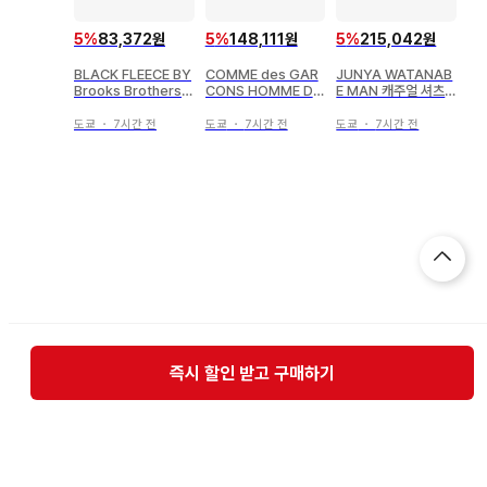
5
%
83,372원
5
%
148,111원
5
%
215,042원
BLACK FLEECE BY
COMME des GAR
JUNYA WATANAB
Brooks Brothers
CONS HOMME DE
E MAN 캐주얼 셔츠
캐주얼 셔츠 남성용
UX 캐주얼 셔츠 남성
남성용
용
도쿄
・
7시간 전
도쿄
・
7시간 전
도쿄
・
7시간 전
즉시 할인 받고 구매하기