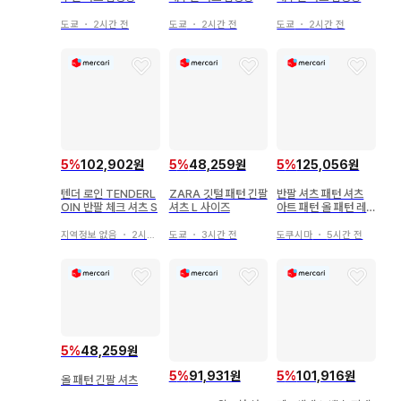
도쿄
・
2시간 전
도쿄
・
2시간 전
도쿄
・
2시간 전
5
%
102,902원
5
%
48,259원
5
%
125,056원
텐더 로인 TENDERL
ZARA 깃털 패턴 긴팔
반팔 셔츠 패턴 셔츠
OIN 반팔 체크 셔츠 S
셔츠 L 사이즈
아트 패턴 올 패턴 레
트로 빈티지 90s XL
구제 의류
지역정보 없음
・
2시간 전
도쿄
・
3시간 전
도쿠시마
・
5시간 전
5
%
48,259원
5
%
91,931원
5
%
101,916원
올 패턴 긴팔 셔츠