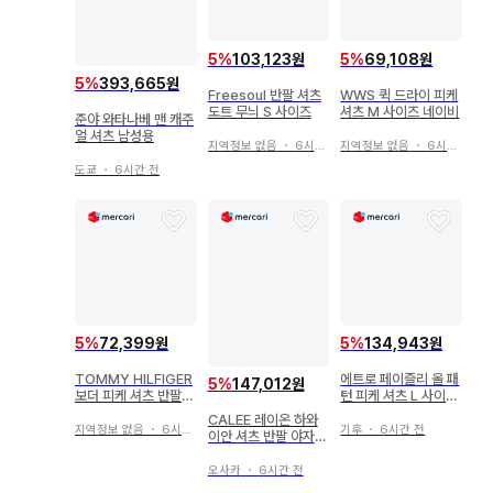
5
%
103,123원
5
%
69,108원
5
%
393,665원
Freesoul 반팔 셔츠
WWS 퀵 드라이 피케
도트 무늬 S 사이즈
셔츠 M 사이즈 네이비
준야 와타나베 맨 캐주
얼 셔츠 남성용
지역정보 없음
・
6시간 전
지역정보 없음
・
6시간 전
도쿄
・
6시간 전
5
%
72,399원
5
%
134,943원
TOMMY HILFIGER
에트로 페이즐리 올 패
5
%
147,012원
보더 피케 셔츠 반팔
턴 피케 셔츠 L 사이즈
구제 의류 남성용
이탈리아제 코튼 반팔
CALEE 레이온 하와
남성용
지역정보 없음
・
6시간 전
기후
・
6시간 전
이안 셔츠 반팔 야자수
패턴 네이비 M
오사카
・
6시간 전