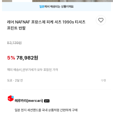
일본
에서 배송되는 상품이에요
레어 NAFNAF 프랑스제 피케 셔츠 1990s 티셔츠
찜하기
프린트 반팔
83,139
원
5
%
78,982
원
해외 배송비,관부가세가 모두 포함된 가격
도쿄
・
2달 전
0
메루카리(mercari)
일본 현지 세컨핸드를 국내 상품처럼 간편하게 구매