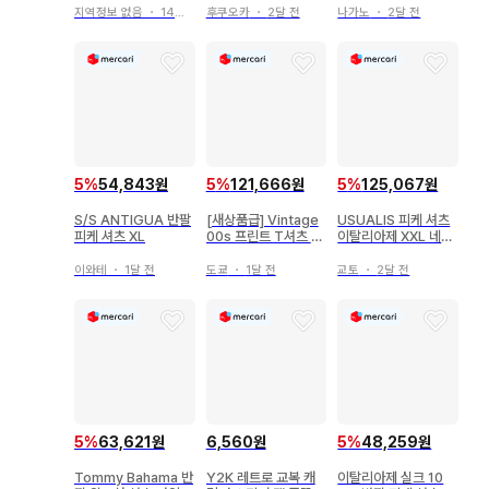
지역정보 없음
・
14일 전
후쿠오카
・
2달 전
나가노
・
2달 전
5
%
54,843원
5
%
121,666원
5
%
125,067원
S/S ANTIGUA 반팔
[새상품급] Vintage
USUALIS 피케 셔츠
피케 셔츠 XL
00s 프린트 T셔츠 픽
이탈리아제 XXL 네이
토그램 BLK 아트
비 큐빅
이와테
・
1달 전
도쿄
・
1달 전
교토
・
2달 전
5
%
63,621원
6,560원
5
%
48,259원
Tommy Bahama 반
Y2K 레트로 교복 캐
이탈리아제 실크 10