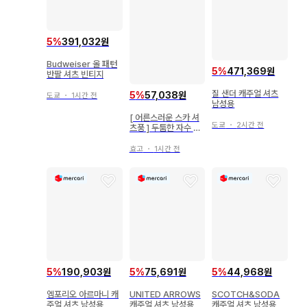
5
%
391,032원
Budweiser 올 패턴
5
%
471,369원
반팔 셔츠 빈티지
질 샌더 캐주얼 셔츠
5
%
57,038원
도쿄
・
1시간 전
남성용
[ 어른스러운 스카 셔
도쿄
・
2시간 전
츠풍 ] 두툼한 자수 앵
무새 문양 오픈 카라
셔츠 화이트
효고
・
1시간 전
5
%
190,903원
5
%
75,691원
5
%
44,968원
엠포리오 아르마니 캐
UNITED ARROWS
SCOTCH&SODA
주얼 셔츠 남성용
캐주얼 셔츠 남성용
캐주얼 셔츠 남성용