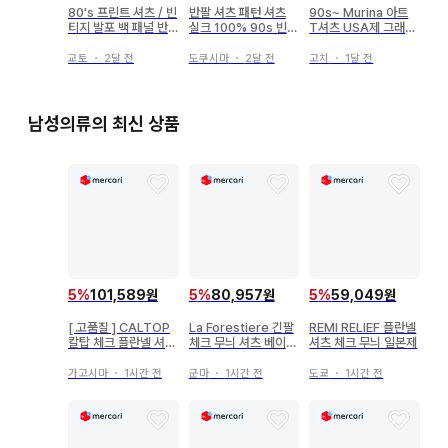
80's 프린트 셔츠 / 빈
반팔 셔츠 패턴 셔츠
90s~ Murina 아트
티지 발포 백 패널 반
실크 100% 90s 빈티
T셔츠 USA제 그래픽
팔 구제 의류
지 기하학 패턴 아트
멀티 프린트
패턴
교토
・
2달 전
도쿠시마
・
2달 전
고치
・
1달 전
남성의류의 최신 상품
5
%
101,589원
5
%
80,957원
5
%
59,049원
[ 고품질 ] CALTOP
La Forestiere 긴팔
REMI RELIEF 플란넬
칼탑 체크 플란넬 셔츠
체크 무늬 셔츠 베이지
셔츠 체크 무늬 일본제
그레이 L
계열 남성용
가고시마
・
1시간 전
군마
・
1시간 전
도쿄
・
1시간 전