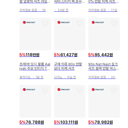
팔 알로하 셔츠 라임
릭터 스티커 팩 폰꾸
0% 반팔 피케 셔츠 아
그린 90s 실크
탑꾸 다꾸 조각 씰스티
이보리
커
지역정보 없음
・
19일 전
・
24분 전
지역정보 없음
・
17일 전
5
%
118만원
5
%
61,427원
5
%
95,442원
초레어! 당시 물품 Aal
구제 의류 80s 반팔
90s Nat Nast 실크
iyah 추모 빈티지 T셔
보더 피케 셔츠
셔츠 블랙 반팔 박스
츠
실루엣 구제 의류
홋카이도
・
1달 전
나가노
・
9일 전
지역정보 없음
・
20일 전
5
%
76,788원
5
%
103,111원
5
%
78,982원