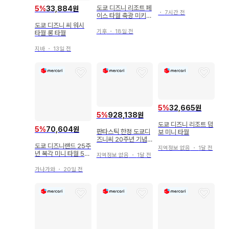
킹화 러닝화 운동화 남
도쿄 디즈니 리조트 페
5
%
33,884원
녀공용
・
7시간 전
이스 타월 축광 미키
미니
도쿄 디즈니 씨 워시
기후
・
18일 전
타월 롱 타월
지바
・
13일 전
5
%
32,665원
5
%
928,138원
도쿄 디즈니 리조트 덤
5
%
70,604원
판타스틱 한정 도쿄디
보 미니 타월
즈니씨 20주년 기념
도쿄 디즈니랜드 25주
한정판 오리지널 굿즈
지역정보 없음
・
1달 전
년 복각 미니 타월 5장
순은
지역정보 없음
・
1달 전
세트
가나가와
・
20일 전