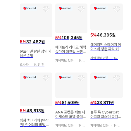
5
%
46,395원
5
%
109,345원
5
%
32,482원
에이리언 스테이지 에
에이트리 라디오 혜택
이스테 청춘 파티 키링
울트라맨 발탄 성인 카
슈마이 아크릴 스탠드
현아 미지
네곤 2개
퍼스트 클래스 혜택
지역정보 없음
・
1시간 전
지역정보 없음
・
1시간 전
오사카
・
1시간 전
5
%
81,509원
5
%
33,811원
5
%
48,813원
ANA 포켓몬 제트 다
블루 록 CyberCat
이캐스트 모델 플레인
아크릴 코스터 클리어
영화 치이카와 (먼작
1/400
카드 이토시 린 이사기
귀) 인어섬의 비밀 흔
요이치
지역정보 없음
・
1시간 전
지역정보 없음
・
1시간 전
들흔들 솔라 밤만쥬