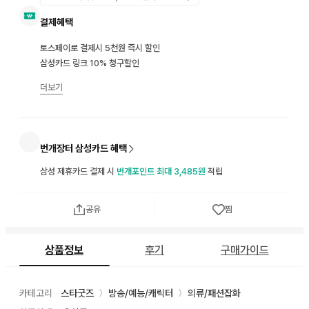
결제혜택
토스페이로 결제시 5천원 즉시 할인
삼성카드 링크 10% 청구할인
더보기
번개장터 삼성카드 혜택
삼성 제휴카드 결제 시
번개포인트 최대 3,485원
적립
공유
찜
상품정보
후기
구매가이드
카테고리
스타굿즈
방송/예능/캐릭터
의류/패션잡화
〉
〉