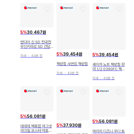
5
%
30,467원
반다이 신 SD 전국전
무신키라강 SD 건담
BB전사 판촉 하드보드
5
%
39,454원
5
%
39,454원
지 ( B ) 1995
지바
・
43분 전
책받침 샤먼킹 책받침
세이카 노트 책받침 란
마 1/2 0390FC 책받
침
지바
・
43분 전
지바
・
43분 전
5
%
56,081원
5
%
56,081원
5
%
37,930원
데데데 백화점 마그넷
아크릴 코스터 마호로
머리띠 디즈니 우디 토