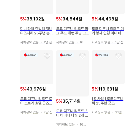
5
%
38,102원
5
%
34,844원
5
%
44,468원
미니 타월 쥬빌리 저니
도쿄 디즈니 리조트 파
도쿄 디즈니 리조트 미
디즈니씨 25주년 손수
크 푸드 패턴 주방 크
키 봉제 인형 미니 타
건
로스 2장 세트
월 세트
지역정보 없음
・
1달 전
지역정보 없음
・
16일 전
지역정보 없음
・
1달 전
5
%
43,976원
5
%
119,631원
도쿄 디즈니 리조트 토
[ 미사용 ] 도쿄디즈니
5
%
35,714원
이 스토리 호텔 굿즈
씨 25주년 굿즈
한정 세트
도쿄 디즈니 리조트 스
지역정보 없음
・
2달 전
지역정보 없음
・
21일 전
티치 미니 타월 2개 세
트
지역정보 없음
・
16일 전