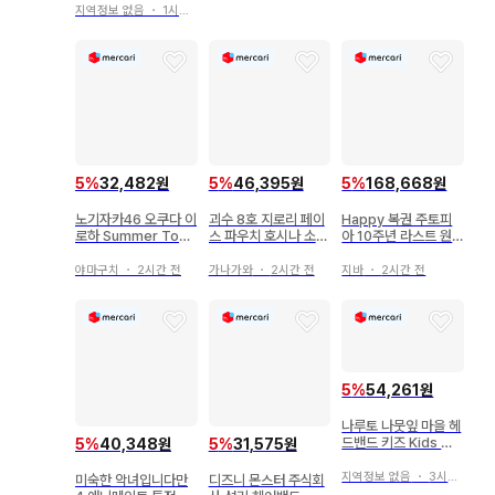
지역정보 없음
・
1시간 전
5
%
32,482원
5
%
46,395원
5
%
168,668원
노기자카46 오쿠다 이
괴수 8호 지로리 페이
Happy 복권 주토피
로하 Summer Tour
스 파우치 호시나 소우
아 10주년 라스트 원
2024 코인 케이스
시로
상 덤 포함
야마구치
・
2시간 전
가나가와
・
2시간 전
지바
・
2시간 전
5
%
54,261원
나루토 나뭇잎 마을 헤
드밴드 키즈 Kids 후
5
%
40,348원
5
%
31,575원
지큐 하이랜드
지역정보 없음
・
3시간 전
미숙한 악녀입니다만
디즈니 몬스터 주식회