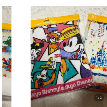
1
/
2