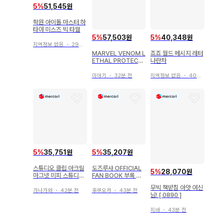
5
%
51,545원
학원 아이돌 마스터 하
타야 미스즈 빅 타월
5
%
57,503원
5
%
40,348원
지역정보 없음
・
29분 전
MARVEL VENOM L
죠죠 월드 메시지 레터
ETHAL PROTECT
나란차
OR 티셔츠 XL
미야기
・
32분 전
지역정보 없음
・
40분 전
5
%
35,751원
5
%
35,207원
스튜디오 클립 아크릴
도즈루샤 OFFICIAL
5
%
28,070원
마그넷 미피 스튜디오
FAN BOOK 부록 파
클립
우치 캔 배지 아크릴
무빅 책받침 아앗 여신
스탠드
가나가와
・
42분 전
후쿠오카
・
43분 전
님! [ 0890 ]
지바
・
43분 전