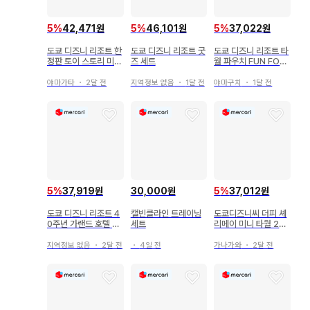
5
%
42,471원
5
%
46,101원
5
%
37,022원
도쿄 디즈니 리조트 한
도쿄 디즈니 리조트 굿
도쿄 디즈니 리조트 타
정판 토이 스토리 미니
즈 세트
월 파우치 FUN FOO
타월 3개 세트
D
야마가타
・
2달 전
지역정보 없음
・
1달 전
야마구치
・
1달 전
5
%
37,919원
30,000원
5
%
37,012원
도쿄 디즈니 리조트 4
캘빈클라인 트레이닝
도쿄디즈니씨 더피 셰
0주년 가랜드 호텔 3
세트
리메이 미니 타월 2개
세트
세트
지역정보 없음
・
2달 전
・
4일 전
가나가와
・
2달 전