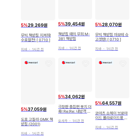
5
%
39,454원
5
%
28,070원
5
%
29,269원
책받침 때의 무희 M-
무빅 책받침 마모테 슈
무빅 책받침 지켜줘!
381 책받침
고겟텐! [ 0710 ]
수호월천! [ 0710 ]
지바
・
1시간 전
지바
・
1시간 전
지바
・
1시간 전
5
%
34,062원
5
%
64,557원
극장판 총집편 봇치 더
5
%
37,059원
록! Re:Re: 내방객 특
코마츠 쇼헤이 브로마
전 스즈키 하루카 캐릭
이드 폴라로이드풍 카
도호 고질라 GMK 책
터 케이블 홀더 / 야마
오사카
・
1시간 전
드
받침 (2001)
다 료 3주차
지바
・
1시간 전
지바
・
1시간 전