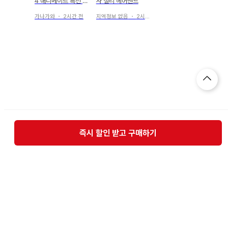
4 애니메이트 특전 SS
사 설리 헤어밴드
비주얼 보드
가나가와
・
2시간 전
지역정보 없음
・
2시간 전
즉시 할인 받고 구매하기