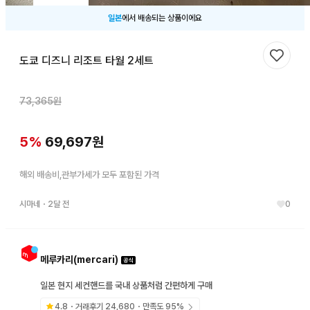
일본
에서 배송되는 상품이에요
도쿄 디즈니 리조트 타월 2세트
찜하기
73,365
원
5
%
69,697
원
해외 배송비,관부가세가 모두 포함된 가격
시마네
・
2달 전
0
메루카리(mercari)
일본 현지 세컨핸드를 국내 상품처럼 간편하게 구매
4.8
・거래후기
24,680
・만족도
95
%