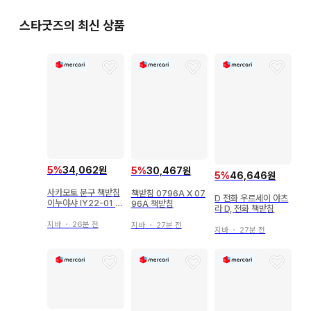
스타굿즈의 최신 상품
5
%
34,062원
5
%
30,467원
5
%
46,646원
사카모토 문구 책받침
책받침 0796A X 07
D 전화 우르세이 야츠
이누야샤 IY22-01 책
96A 책받침
라 D, 전화 책받침
받침
지바
・
26분 전
지바
・
27분 전
지바
・
27분 전