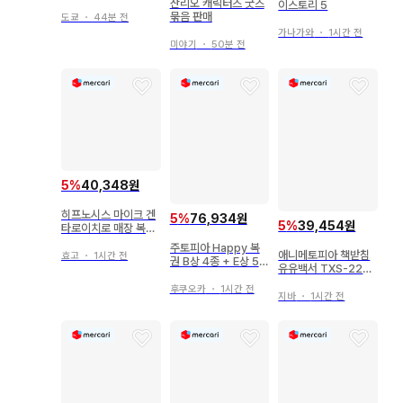
산리오 캐릭터즈 굿즈
아 커비
이스토리 5
묶음 판매
도쿄
・
44분 전
가나가와
・
1시간 전
미야기
・
50분 전
5
%
40,348원
히프노시스 마이크 겐
5
%
76,934원
5
%
39,454원
타로이치로 매장 복권
아크릴 반지 온라인 복
주토피아 Happy 복
애니메토피아 책받침
권 이름 반지
효고
・
1시간 전
권 B상 4종 + E상 5종
유유백서 TXS-223B
+ H상 2종 세트
(히에이) 책받침
후쿠오카
・
1시간 전
지바
・
1시간 전