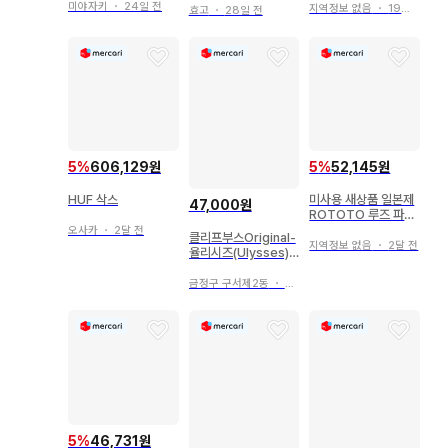
미야자키
・
24일 전
지역정보 없음
・
19일 전
효고
・
28일 전
5
%
606,129원
5
%
52,145원
HUF 삭스
미사용 새상품 일본제
47,000원
ROTOTO 루즈 파일
크루 삭스 양말 M
오사카
・
2달 전
클리프부스Original-
지역정보 없음
・
2달 전
율리시즈(Ulysses)4
9 Antique 실버
금정구 구서제2동
・
2일 전
5
%
46,731원