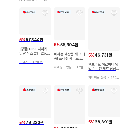
5
%
57,344원
5
%
55,394원
[정품] NIKE 나이키
양말 삭스 23~25cm
미사용 새상품 재고 최
5
%
46,731원
화이트 6켤레 세트
종! 프레쉬 서비스 크
도치기
・
17일 전
루 삭스 2세트 양말
엠포리오 아르마니 양
지역정보 없음
・
17일 전
말 손수건 세트 남성용
프렌치 불독
지역정보 없음
・
17일 전
5
%
68,391원
5
%
79,220원