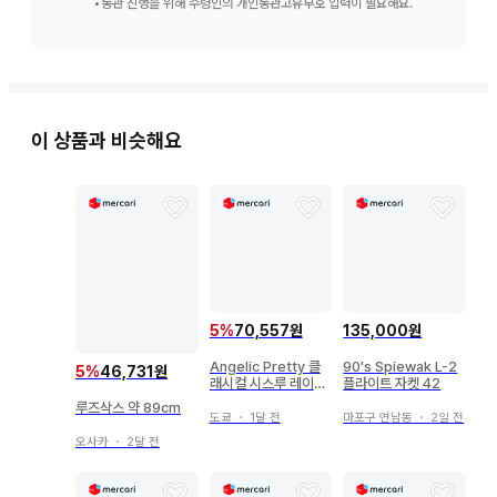
•
통관 진행을 위해 수령인의 개인통관고유부호 입력이 필요해요.
이 상품과 비슷해요
5
%
70,557원
135,000원
Angelic Pretty 클
90's Spiewak L-2
5
%
46,731원
래시컬 시스루 레이스
플라이트 자켓 42
리본 오버니 삭스
루즈삭스 약 89cm
도쿄
・
1달 전
마포구 연남동
・
2일 전
오사카
・
2달 전