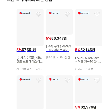
5
%
56,347원
[ 즉시 구매 ] VIVAN
5
%
57,551원
5
%
52,145원
T 훼미리마트 라인 양
말 이마바리 타월 3종
세트
홋카이도
・
11시간 전
[미사용 귀중품] 이노
FALKE SHADOW
센트 월드 레이스 삭스
사이즈 39-40 24.5
화이트 x 화이트
~25.5cm
지역정보 없음
・
7시간 전
아이치
・
1일 전
5
%
62,976원