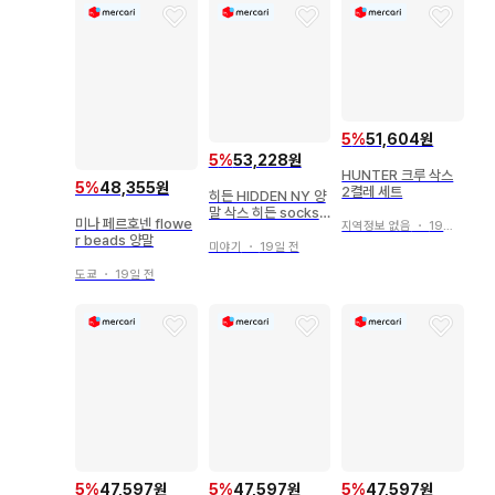
5
%
51,604원
5
%
53,228원
HUNTER 크루 삭스
5
%
48,355원
2켤레 세트
히든 HIDDEN NY 양
말 삭스 히든 socks
미나 페르호넨 flowe
지역정보 없음
・
19일 전
그린 그린
r beads 양말
미야기
・
19일 전
도쿄
・
19일 전
5
%
47,597원
5
%
47,597원
5
%
47,597원