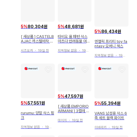
5
%
80,304원
5
%
48,681원
5
%
86,434원
[ 새상품 ] CASTELB
타비오 올 패턴 삭스
AJAC 까스텔바작 삭
마츠다 반려동물 여성
엔젤릭 프리티 toy fa
스 양말 4족 세트
용
ntasy 오버니 색스
시즈오카
・
19일 전
지역정보 없음
・
19일 전
지역정보 없음
・
19일 전
5
%
47,597원
5
%
57,551원
5
%
55,394원
[ 새상품 EMPORIO
ARMANI ] 3켤레 화
rurumu: 양말 삭스 핑
VANS 남성용 삭스 6
이트 양말 아르마니 M
크
족 세트 블랙 화이트
아이치
・
19일 전
지역정보 없음
・
19일 전
이바라키
・
19일 전