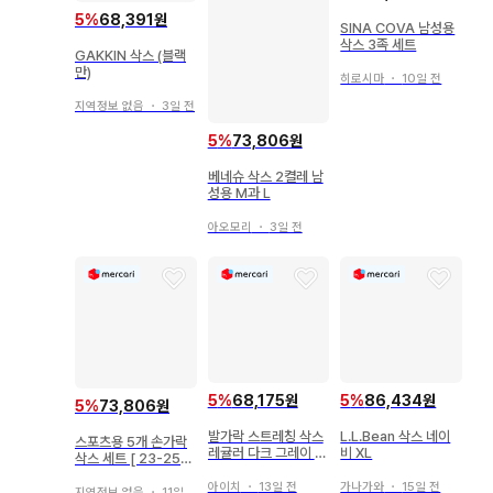
5
%
68,391원
SINA COVA 남성용
삭스 3족 세트
GAKKIN 삭스 (블랙
만)
히로시마
・
10일 전
지역정보 없음
・
3일 전
5
%
73,806원
베네슈 삭스 2켤레 남
성용 M과 L
아오모리
・
3일 전
5
%
68,175원
5
%
86,434원
5
%
73,806원
발가락 스트레칭 삭스
L.L.Bean 삭스 네이
스포츠용 5개 손가락
레귤러 다크 그레이 S
비 XL
삭스 세트 [ 23-25c
사이즈 2족 세트
m ]
아이치
・
13일 전
가나가와
・
15일 전
지역정보 없음
・
11일 전