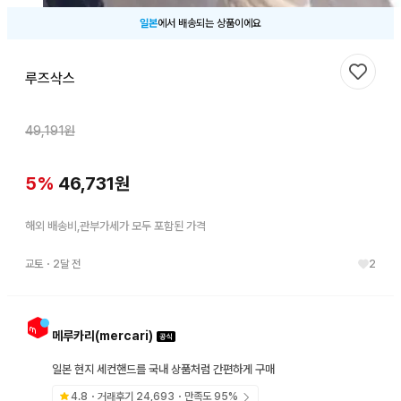
일본
에서 배송되는 상품이에요
루즈삭스
찜하기
49,191
원
5
%
46,731
원
해외 배송비,관부가세가 모두 포함된 가격
교토
・
2달 전
2
메루카리(mercari)
일본 현지 세컨핸드를 국내 상품처럼 간편하게 구매
4.8
・거래후기
24,693
・만족도
95
%