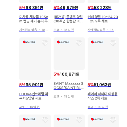
5
%
68,391원
5
%
49,979원
5
%
53,228원
미사용 새상품 105c
[미개봉] 폴앤조 양말
커비 양말 19~24 23
m 밴딩 제거 슈퍼 루
(30주년 한정판 아이
~25 9족 세트
즈 와이드 삭스
템)
지역정보 없음
・
18일 전
도쿄
・
18일 전
지역정보 없음
・
18일 전
5
%
100,871원
SAINT Mxxxxxx S
5
%
51,063원
5
%
65,901원
OCKS/SAINT BLA
CK+GRAY
페이러 하이디 여성용
LOOK&컨트리맘 파
효고
・
19일 전
삭스 2족 세트
우치&양말 세트
효고
・
19일 전
교토
・
19일 전