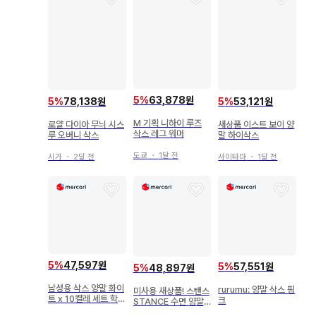
5
%
63,878원
5
%
78,138원
5
%
53,121원
M 기획 니하이 루즈
로얄 다이아 무늬 시스
새상품 이스트 보이 양
삭스 레그 워머
루 오버니 삭스
말 하이삭스
도쿄
・
1달 전
시가
・
2달 전
사이타마
・
1달 전
5
%
47,597원
5
%
57,551원
5
%
48,897원
남성용 삭스 양말 화이
rurumu: 양말 삭스 핑
미사용 새상품! 스탠스
트 x 10켤레 세트 학생
크
STANCE 수면 양말
스쿨 스포츠 비즈니스
그린 삭스 L 사이즈