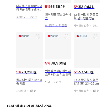
나라현산 울 100% 냉
5
%
55,394원
5
%
53,944원
증 완화 양말 5발가락
삭스 & 양말
SiM 밴드 양말 2족 세
[3개] 에밀리 템플 큐
홋카이도
・
2달 전
트
트 셜리 템플 양말
이바라키
・
21일 전
지역정보 없음
・
25일 전
5
%
88,969원
엔젤릭 프리티 하트 시
5
%
79,220원
5
%
57,560원
스루 레이스 삭스 블랙
골지 니트 루즈 삭스 3
Tele 짝이 맞지 않은
도쿄
・
2달 전
종 세트
양말 (또) 23~25cm
사이타마
・
1달 전
지역정보 없음
・
1달 전
패션 액세서리의 최신 상품