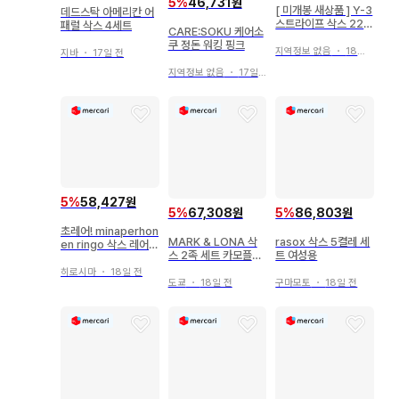
5
%
46,731원
[ 미개봉 새상품 ] Y-3
데드스탁 아메리칸 어
스트라이프 삭스 22~
패럴 삭스 4세트
CARE:SOKU 케어소
24cm 화이트
쿠 정돈 워킹 핑크
지역정보 없음
・
18일 전
지바
・
17일 전
지역정보 없음
・
17일 전
5
%
58,427원
5
%
67,308원
5
%
86,803원
초레어! minaperhon
MARK & LONA 삭
rasox 삭스 5켤레 세
en ringo 삭스 레어
스 2족 세트 카모플라
트 여성용
정품
주 패턴
히로시마
・
18일 전
도쿄
・
18일 전
구마모토
・
18일 전