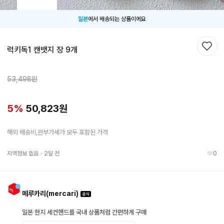
일본
에서 배송되는 상품이에요
럭키독1 캔뱃지 장 9개
찜하
53,498
원
5
%
50,823
원
해외 배송비,관부가세가 모두 포함된 가격
지역정보 없음
・
2달 전
0
메루카리(mercari)
일본 현지 세컨핸드를 국내 상품처럼 간편하게 구매