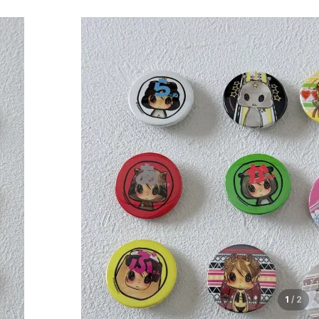
1
/
2