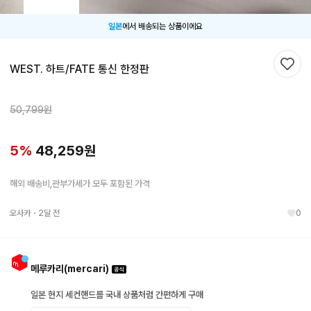
일본
에서 배송되는 상품이에요
WEST. 하트/FATE 통신 한정판
찜하
50,799
원
5
%
48,259
원
해외 배송비,관부가세가 모두 포함된 가격
오사카
・
2달 전
0
메루카리(mercari)
일본 현지 세컨핸드를 국내 상품처럼 간편하게 구매