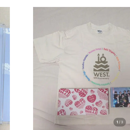
1
/
3