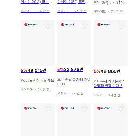
이세이 29년) 코믹스
이세이 29년) 코믹스
이와 8년) 만화 잡지
잡지 복각판 주간 소년
잡지 복각판 주간 소년
주간 소년 점프 2026
점프 1995년(헤이세
점프 1986년(쇼와 61
년(레이와 8년) 27호
홋카이도
・
7시간 전
홋카이도
・
7시간 전
홋카이도
・
7시간 전
이 7년) 03+04 950
년) 26 8626
202627
3
5
%
32,876원
5
%
49,915원
5
%
48,865원
오타 출판 CONTINU
Poche 저서 4권 세트
케이분샤 케이분샤의
E 89
대백과 별책 야마구치
사이타마
・
7시간 전
모모에 대연감 은퇴 결
오사카
・
8시간 전
혼 기념판
오사카
・
9시간 전