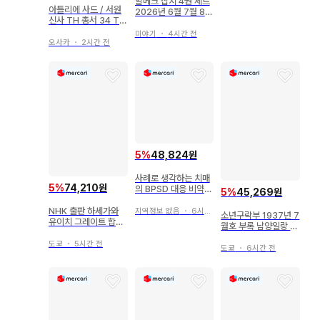
할메크 잡지 4권 세트
아틀리에 사드 / 서원
2026년 6월 7월 8월
신사 TH 총서 34 TH
9월호
기상 재패네스크
미야기
・
4시간 전
오사카
・
2시간 전
5
%
48,824원
사례로 생각하는 치매
5
%
74,210원
의 BPSD 대응 비약물
5
%
45,269원
치료 약물 치료의 실제
NHK 출판 하세가와
지역정보 없음
・
6시간 전
소년구락부 1937년 7
유이치 그레이트 합체
월호 부록 남양일랑 호
애장판 굉장한 과학으
용황함장
로 지킵니다!
도쿄
・
5시간 전
도쿄
・
6시간 전