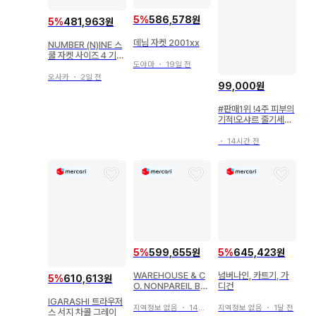
5
%
586,578원
5
%
481,963원
데님 자켓 2001xx
NUMBER (N)INE 스
쿨 자켓 사이즈 4 기무
도야마
・
19일 전
라 타쿠야 착용
오사카
・
2일 전
99,000원
#판매1위 !4주 피부의
기적!오샤르 줄기세포
스킨케어세트#
・
14시간 전
5
%
599,655원
5
%
645,423원
WAREHOUSE & C
넘버나인, 카트기, 가
5
%
610,613원
O. NONPAREIL BL
디건
OUSE [ 44 ]
IGARASHI 트라우저
지역정보 없음
・
14일 전
지역정보 없음
・
1달 전
스 서지 차콜 그레이