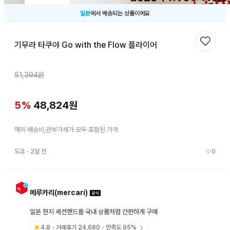
일본
에서 배송되는 상품이에요
기무라 타쿠야 Go with the Flow 플라이어
찜하기
51,394
원
5
%
48,824
원
해외 배송비,관부가세가 모두 포함된 가격
도쿄
・
2달 전
0
메루카리(mercari)
일본 현지 세컨핸드를 국내 상품처럼 간편하게 구매
4.8
・거래후기
24,680
・만족도
95
%