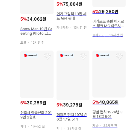
5
%
75,884원
5
%
29,280원
인기 그림책 13권 세
트 묶음 판매
5
%
34,062원
이카로스 출판 이카로
스 무크 MC 아쿠시즈
가나가와
・
13시간 전
Snow Man 19년 Gr
41
eeting Photo 크리
홋카이도
・
16시간 전
스마스ver 메구로 렌
공식 사진 *1장
도쿄
・
12시간 전
5
%
48,865원
5
%
30,289원
5
%
39,278원
평범 펀치 1974년 3
신초샤 예술신초 201
헤이본 펀치 1974년
월 18일 501
9년 2월호
6월 17일 514
지바
・
22시간 전
지바
・
18시간 전
지바
・
22시간 전