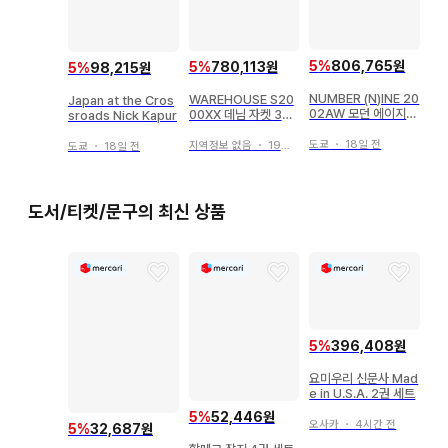
5
%
806,765원
5
%
780,113원
5
%
98,215원
NUMBER (N)INE 20
WAREHOUSE S20
Japan at the Cros
02AW 모던 에이지
00XX 데님 자켓 38
sroads Nick Kapur
보더 티셔츠 1
새상품급
도쿄
・
18일 전
지역정보 없음
・
19일 전
도쿄
・
18일 전
도서/티켓/문구의 최신 상품
5
%
396,408원
요미우리 신문사 Mad
e in U.S.A. 2권 세트
5
%
52,446원
오사카
・
4시간 전
5
%
32,687원