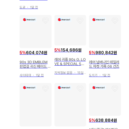
도쿄
・
1달 전
5
%
154,686원
5
%
604,074원
5
%
980,842원
레어 귀중 90s G. LO
90s 3D EMBLEM
레어 넘버나인 테일러
VE & SPECIAL SA
핀업걸 귀신 페이드 스
드 자켓 가죽 06 건즈
UCE 티셔츠 G
컬 블랙 L
지역정보 없음
・
15일 전
사이타마
・
1달 전
도치기
・
1달 전
5
%
638,884원