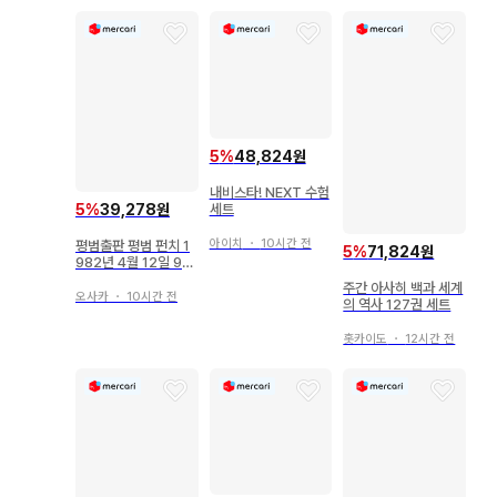
5
%
48,824원
내비스타! NEXT 수험
5
%
39,278원
세트
아이치
・
10시간 전
평범출판 평범 펀치 1
5
%
71,824원
982년 4월 12일 90
6
주간 아사히 백과 세계
오사카
・
10시간 전
의 역사 127권 세트
홋카이도
・
12시간 전