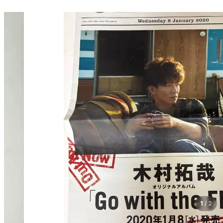
1
/
2