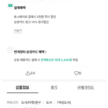
결제혜택
토스페이로 결제시 5천원 즉시 할인
삼성카드 링크 10% 청구할인
더보기
번개장터 삼성카드 혜택
삼성 제휴카드 결제 시
번개포인트 최대 2,440원
적립
공유
찜
상품정보
후기
구매가이드
카테고리
도서/티켓/문구
도서
기타(도서)
〉
〉