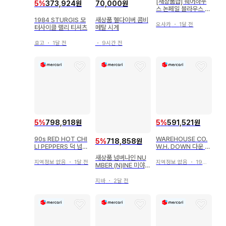
[새상품급] 웨어하우
5
%
373,924원
70,000원
스 논페일 블라우스 1s
t 모델 데님 자켓 40
1984 STURGIS 모
새상품 헬다이버 콤비
오사카
・
1달 전
터사이클 랠리 티셔츠
메탈 시계
효고
・
1달 전
・
9시간 전
5
%
798,918원
5
%
591,521원
90s RED HOT CHI
WAREHOUSE CO.
5
%
718,858원
LI PEPPERS 덕 넘버
W.H. DOWN 다운 자
링 양면 T
켓 38
새상품 넘버나인 NU
지역정보 없음
・
1달 전
지역정보 없음
・
19일 전
MBER (N)INE 미야시
타 슬리브리스 자켓
지바
・
2달 전