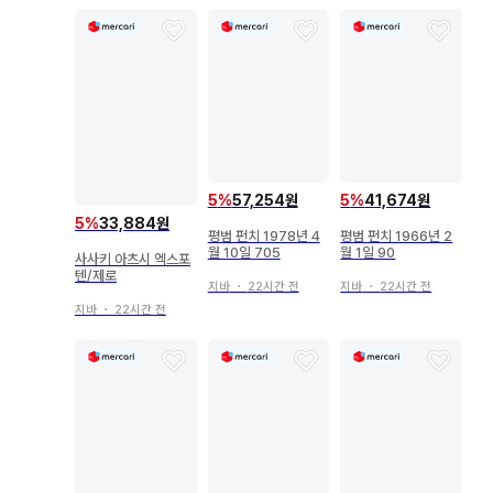
5
%
57,254원
5
%
41,674원
5
%
33,884원
평범 펀치 1978년 4
평범 펀치 1966년 2
월 10일 705
월 1일 90
사사키 아츠시 엑스포
텐/제로
지바
・
22시간 전
지바
・
22시간 전
지바
・
22시간 전