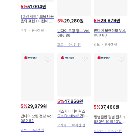
5
%
51,004원
[ 2권 세트 ] 보육 내용
5
%
29,879원
5
%
29,280원
음악 표현 / 어린이 가
정 지원의 심리학 보육
사 교과서
반다이 모형정보 Vol.
반다이 모형 정보 Vol.
미에
・
9시간 전
080 80
086 86
교토
・
9시간 전
교토
・
9시간 전
5
%
47,856원
5
%
29,879원
5
%
37,480원
아스키 미디어웍스
G's Festival! 개)전
반다이 모형 정보 Vol.
평범출판 평범 펀치 1
격 G's Festival! 엑
082 82
980년 10월 13일 83
셀 월드 28
오사카
・
10시간 전
1
교토
・
9시간 전
오사카
・
10시간 전