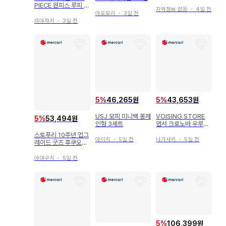
PIECE 원피스 루피 밀
지역정보 없음
・
4일 전
짚모자
아오모리
・
3일 전
미야자키
・
3일 전
5
%
46,265원
5
%
43,653원
USJ 모피 미니백 봉제
VOISING STORE
5
%
53,494원
인형 3세트
엽서 크로노바 우루미
야
스토푸리 10주년 업그
아이치
・
5일 전
나가사키
・
5일 전
레이드 굿즈 후쿠오카
7/26 낮 공연 포토북
파우치
야마구치
・
5일 전
5
%
106,399원