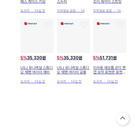
패스 케이스 키링
스누피
조이 세서미 스트릿
오사카
・
14일 전
지역정보 없음
・
14일 전
지역정보 없음
・
14일 전
5
%
35,330원
5
%
35,330원
5
%
51,731원
USJ 유니버설 스튜디
USJ 유니버설 스튜디
미사용 새상품 코닥 팬
오 재팬 머리띠 애비
오 재팬 머리띠 공룡
캡 모자 포켓몬 포켓몬
스터 옐로우 컬러
오사카
・
14일 전
오사카
・
14일 전
오사카
・
14일 전