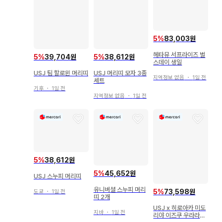
5
%
83,003원
헤타뮤 서프라이즈 벌
5
%
38,612원
5
%
39,704원
스데이 생일
USJ 머리띠 모자 3종
USJ 팀 할로윈 머리띠
지역정보 없음
・
1일 전
세트
기후
・
1일 전
지역정보 없음
・
1일 전
5
%
38,612원
5
%
45,652원
USJ 스누피 머리띠
유니버셜 스누피 머리
5
%
73,598원
도쿄
・
1일 전
띠 2개
USJ x 히로아카 미도
지바
・
1일 전
리야 이즈쿠 우라라카