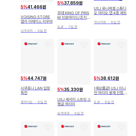
5
%
37,859원
5
%
41,466원
USJ 유니버셜 스튜디
오 마리오 캡 4종 세트
무대 KING OF PRIS
VOISING STORE
M 브로마이드/조지,
엽서 이레이스 리우라
캔뱃지/카케루
가나가와
・
8일 전
도쿄
・
7일 전
나가사키
・
5일 전
5
%
44,747원
5
%
38,612원
시쿠포니 LAN 입장
[새상품급] USJ 미니
5
%
35,330원
특전
언 머리띠 봉제 인형 4
체 팀 유니버셜
USJ 세서미 스트릿 스
홋카이도
・
8일 전
도쿄
・
8일 전
팽글 머리띠
오카야마
・
8일 전