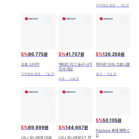
오챠코 머리띠 2개 세
트
지역정보 없음
・
1일 전
5
%
86,775원
5
%
41,707원
5
%
126,256원
쇼토 스티커
액터즈 리그 농구 나가
하이큐 10th 크로니클
츠마 레오
지역정보 없음
・
1일 전
효고
・
3일 전
교토
・
2일 전
5
%
50,105원
5
%
89,999원
5
%
144,667원
Pasture 축제 혜택 C
D
USJ 유니버셜 ONE
USJ 유니버셜 ET 캡