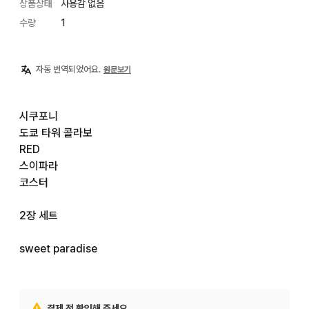
상품상태
사용감 없음
수량
1
자동 번역되었어요.
원문보기
시쿠포니

도쿄 타워 콜라보

RED

스이파라

코스터

2장 세트

sweet paradise
결제 전 확인해 주세요