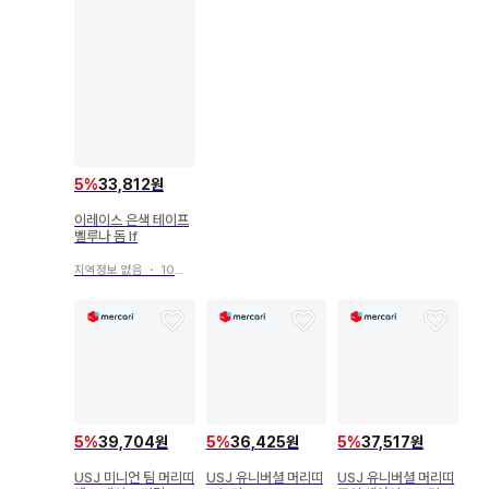
5
%
33,812원
이레이스 은색 테이프
벨루나 돔 If
지역정보 없음
・
10일 전
5
%
39,704원
5
%
36,425원
5
%
37,517원
USJ 미니언 팀 머리띠
USJ 유니버셜 머리띠
USJ 유니버셜 머리띠