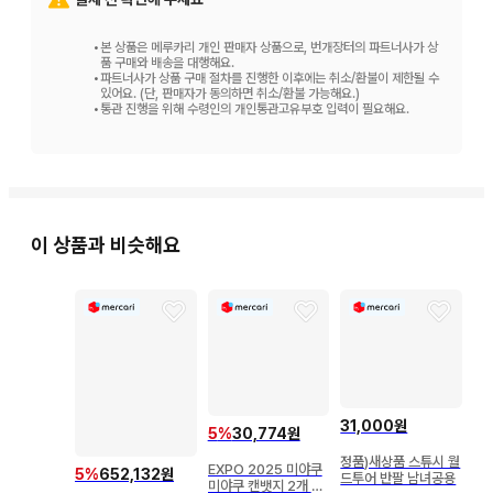
•
본 상품은 메루카리 개인 판매자 상품으로, 번개장터의 파트너사가 상
품 구매와 배송을 대행해요.
•
파트너사가 상품 구매 절차를 진행한 이후에는 취소/환불이 제한될 수
있어요. (단, 판매자가 동의하면 취소/환불 가능해요.)
•
통관 진행을 위해 수령인의 개인통관고유부호 입력이 필요해요.
이 상품과 비슷해요
31,000원
5
%
30,774원
정품)새상품 스튜시 월
EXPO 2025 미야쿠
5
%
652,132원
드투어 반팔 남녀공용
미야쿠 캔뱃지 2개 세