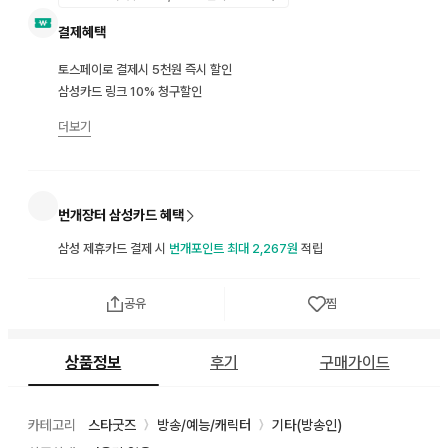
결제혜택
토스페이로 결제시 5천원 즉시 할인
삼성카드 링크 10% 청구할인
더보기
번개장터 삼성카드 혜택
삼성 제휴카드 결제 시
번개포인트 최대 2,267원
적립
공유
찜
상품정보
후기
구매가이드
카테고리
스타굿즈
방송/예능/캐릭터
기타(방송인)
〉
〉