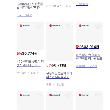
트
IGARASHI 트라우저
・
18일 전
지역정보 없음
・
17일 전
스 서지 차콜 그레이
도쿄
・
1달 전
5
%
603,914원
5
%
30,774원
러브 라이브! 오토 모
션 컨버트 리나쨩 보드
470 산리오 쿠로미 캔
뱃지 캐릭터 굿즈 코야
5
%
50,711원
사이타마
・
2달 전
나기 로우
후쿠오카
・
23일 전
유동하는 인문학 오다
타츠야 니니후니 미나
카타 쿠마구스와 츠치
기 호류의 복수 논리
교토
・
12일 전
사고