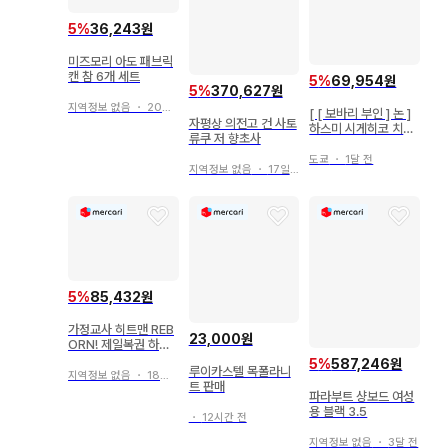
5
%
36,243원
미즈모리 아도 패브릭
캔 참 6개 세트
5
%
69,954원
5
%
370,627원
지역정보 없음
・
20일 전
[ [ 보바리 부인 ] 논 ]
자평상 의전고 건 사토
하스미 시게히코 치쿠
류쿠 저 향초사
마 쇼보
도쿄
・
1달 전
지역정보 없음
・
17일 전
5
%
85,432원
가정교사 히트맨 REB
23,000원
ORN! 제일복권 하위
굿즈 세트
5
%
587,246원
루이카스텔 목폴라니
지역정보 없음
・
18일 전
트 판매
파라부트 샹보드 여성
용 블랙 3.5
・
12시간 전
지역정보 없음
・
3달 전