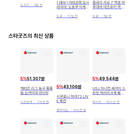
즈
[ 레어 ] 이타코와 오시
중국의 사상 7 역경 마
도치기
・
1달 전
라사마: 도호쿠 이계
루야마 마츠유키 역 도
순례 오비 포함 초판
쿠마 쇼텐
도쿄
・
17일 전
도쿄
・
1달 전
스타굿즈의 최신 상품
5
%
51,307원
5
%
49,544원
5
%
43,106원
액터즈 리그 농구 푹푹
USJ 미니언 세서미 스
씰 오카미야 라이무
트릿 머리띠 4개 묶음
시쿠포니 히마72 LIV
판매
E 특전
시즈오카
・
7시간 전
아이치
・
15시간 전
홋카이도
・
11시간 전