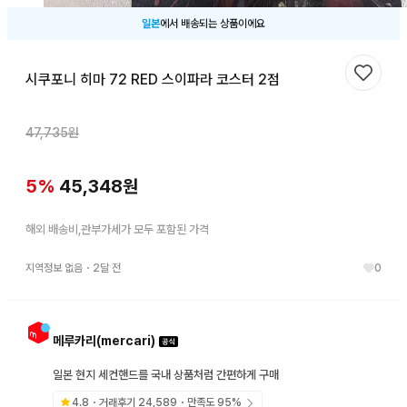
일본
에서 배송되는 상품이에요
시쿠포니 히마 72 RED 스이파라 코스터 2점
찜하기
47,735
원
5
%
45,348
원
해외 배송비,관부가세가 모두 포함된 가격
지역정보 없음
・
2달 전
0
메루카리(mercari)
일본 현지 세컨핸드를 국내 상품처럼 간편하게 구매
4.8
・거래후기
24,589
・만족도
95
%