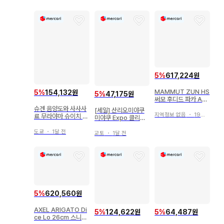
5
%
617,224원
MAMMUT ZUN HS
5
%
154,132원
5
%
47,175원
써모 후디드 파카 AF
남성용
슈겐 음양도와 사사사
[세일] 산리오미야쿠
지역정보 없음
・
19일 전
료 무라야마 슈이치 저
미야쿠 Expo 클리어
호조칸 레어
키링 3종 세트
도쿄
・
1달 전
교토
・
1달 전
5
%
620,560원
AXEL ARIGATO Di
5
%
124,622원
5
%
64,487원
ce Lo 26cm 스니커