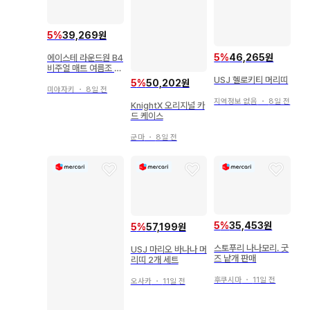
5
%
39,269원
5
%
46,265원
에이스테 라운드원 B4
비주얼 매트 여름조 특
전
USJ 헬로키티 머리띠
5
%
50,202원
미야자키
・
8일 전
지역정보 없음
・
8일 전
KnightX 오리지널 카
드 케이스
군마
・
8일 전
5
%
35,453원
5
%
57,199원
스토푸리 나나모리. 굿
USJ 마리오 바나나 머
즈 낱개 판매
리띠 2개 세트
후쿠시마
・
11일 전
오사카
・
11일 전