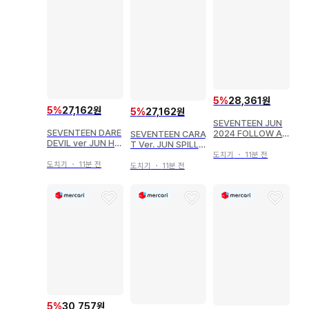
5
%
28,361원
5
%
27,162원
5
%
27,162원
SEVENTEEN JUN
SEVENTEEN DARE
2024 FOLLOW AG
SEVENTEEN CARA
DEVIL ver JUN HA
AIN TO JAPAN 95
T Ver. JUN SPILL
PPY BURSTDAY
THE FEELS
도치기
・
11분 전
도치기
・
11분 전
도치기
・
11분 전
5
%
30,757원