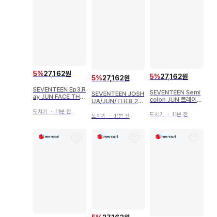
5
%
27,162원
5
%
27,162원
5
%
27,162원
SEVENTEEN Ep3.R
SEVENTEEN Semi
SEVENTEEN JOSH
ay JUN FACE THE
colon JUN 트레이딩
UA/JUN/THE8 201
SUN
카드
9 ODE to You IN S
도치기
・
11분 전
도치기
・
11분 전
EOUL 45
도치기
・
11분 전