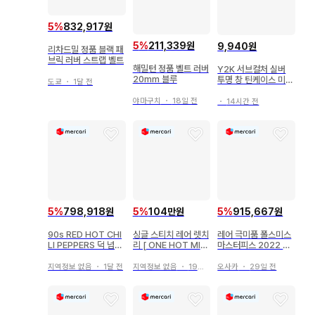
5
%
832,917원
5
%
211,339원
9,940원
리차드밀 정품 블랙 패
브릭 러버 스트랩 벨트
해밀턴 정품 벨트 러버
Y2K 서브컬처 실버
20mm 블루
투명 창 틴케이스 미니
도쿄
・
1달 전
포카 보관함
야마구치
・
18일 전
・
14시간 전
5
%
798,918원
5
%
104만원
5
%
915,667원
90s RED HOT CHI
싱글 스티치 레어 렛치
레어 극미품 폴스미스
LI PEPPERS 덕 넘버
리 [ ONE HOT MIN
마스터피스 2022 남
링 양면 T
UTE ] 티셔츠 xl
성용 자동 와인딩 손목
시계
지역정보 없음
・
1달 전
지역정보 없음
・
19일 전
오사카
・
29일 전