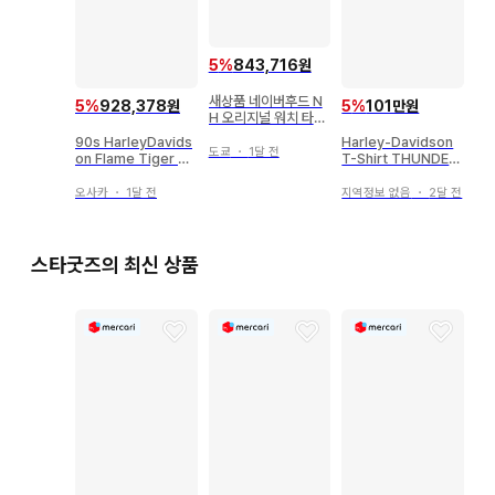
5
%
843,716원
새상품 네이버후드 N
5
%
928,378원
5
%
101만원
H 오리지널 워치 타
입-1 자동 와인딩
90s HarleyDavids
Harley-Davidson
도쿄
・
1달 전
on Flame Tiger 티
T-Shirt THUNDER
셔츠 USA제
할리
오사카
・
1달 전
지역정보 없음
・
2달 전
스타굿즈의 최신 상품