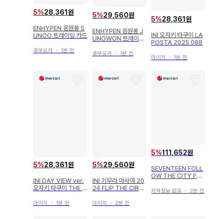
5
%
28,361원
5
%
29,560원
5
%
28,361원
ENHYPEN 응원봉 S
ENHYPEN 응원봉 J
INI 오자키 타쿠미 LA
UNOO 트레이딩 카드
UNGWON 트레이딩
POSTA 2025 088
카드
후쿠오카
・
1분 전
후쿠오카
・
1분 전
아이치
・
1분 전
5
%
111,652원
5
%
28,361원
5
%
29,560원
SEVENTEEN FOLL
OW THE CITY FUK
INI DAY VIEW ver.
INI 기무라 마사야 20
UOKA nimoca
오자키 타쿠미 THE V
24 FLIP THE CIRC
지역정보 없음
・
2분 전
IEW 양면
LE 77
아이치
・
1분 전
아이치
・
2분 전