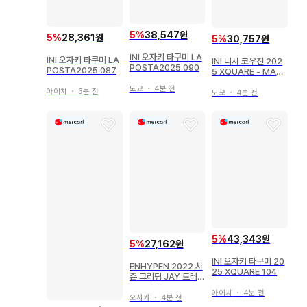
5
%
38,547원
5
%
28,361원
5
%
30,757원
INI 오자키 타쿠미 LA
INI 오자키 타쿠미 LA
INI 니시 코우진 202
POSTA2025 090
POSTA2025 087
5 XQUARE - MAS
TERPIECE 111
도쿄
・
4분 전
아이치
・
3분 전
도쿄
・
4분 전
5
%
43,343원
5
%
27,162원
INI 오자키 타쿠미 20
ENHYPEN 2022 시
25 XQUARE 104
즌 그리팅 JAY 트레이
딩 카드
아이치
・
4분 전
오사카
・
4분 전