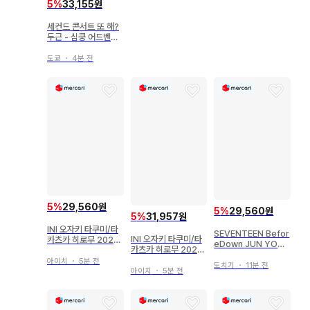
5
%
33,155원
세컨드 콘서트 또 해?
두근 - 심쿵 어드벤처
카구라자카 유카 키링
바나나
도쿄
・
4분 전
5
%
29,560원
5
%
29,560원
5
%
31,957원
INI 오자키 타쿠미/타
SEVENTEEN Befor
INI 오자키 타쿠미/타
카츠카 히로무 2025
eDown JUN YOU
카츠카 히로무 2025
XQUARE R080
MADE MY DAWN
XQUARE R081
아이치
・
5분 전
블랙
도치기
・
11분 전
아이치
・
5분 전