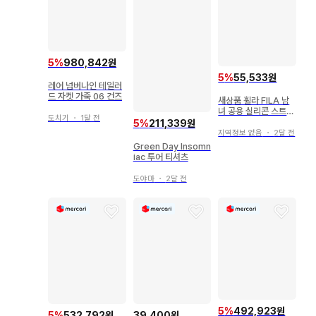
5
%
980,842원
5
%
55,533원
레어 넘버나인 테일러
드 자켓 가죽 06 건즈
새상품 휠라 FILA 남
녀 공용 실리콘 스트랩
도치기
・
1달 전
손목시계 아날로그 워
5
%
211,339원
치
지역정보 없음
・
2달 전
Green Day Insomn
iac 투어 티셔츠
도야마
・
2달 전
5
%
492,923원
5
%
532,792원
39,400원