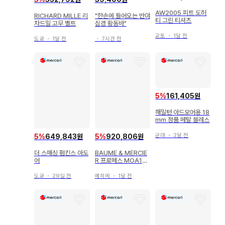
AW2005 피트 도허
RICHARD MILLE 리
"한손에 들어오는 반야
티 그린 티셔츠
차드밀 고무 벨트
심경 황동바"
교토
・
1달 전
도쿄
・
1달 전
・
7시간 전
5
%
161,405원
해밀턴 아드모어용 18
mm 정품 메탈 블레스
군마
・
2달 전
5
%
649,843원
5
%
920,806원
더 스매싱 펌킨스 아도
BAUME & MERCIE
어
R 프로메스 MOA101
60 여성용 손목시계
도쿄
・
29일 전
에히메
・
1달 전