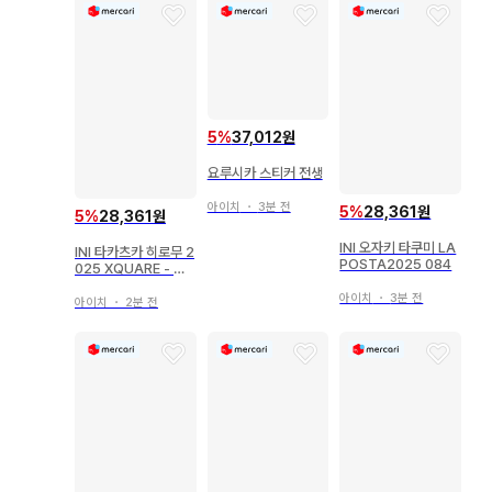
5
%
37,012원
요루시카 스티커 전생
아이치
・
3분 전
5
%
28,361원
5
%
28,361원
INI 오자키 타쿠미 LA
INI 타카츠카 히로무 2
POSTA2025 084
025 XQUARE - MA
STERPIECE 110
아이치
・
3분 전
아이치
・
2분 전