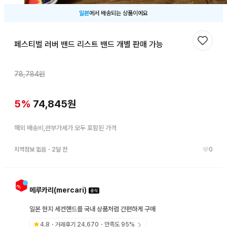
일본
에서 배송되는 상품이에요
페스티벌 러버 밴드 리스트 밴드 개별 판매 가능
찜하기
78,784
원
5
%
74,845
원
해외 배송비,관부가세가 모두 포함된 가격
지역정보 없음
・
2달 전
0
메루카리(mercari)
일본 현지 세컨핸드를 국내 상품처럼 간편하게 구매
4.8
・거래후기
24,670
・만족도
95
%