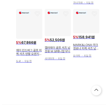
가나가와
・
5일 전
5
%
158,941원
5
%
52,506원
5
%
67,866원
MARK&LONA 마크
캘러웨이 골프 셔츠 남
앤로나 피케 셔츠 남성
제이 린드버그 골프 피
성용 M 보태니컬 무늬
용
케 셔츠 반팔 오렌지
오이타
・
6일 전
남성용 S 사이즈
사이타마
・
6일 전
도쿄
・
5일 전