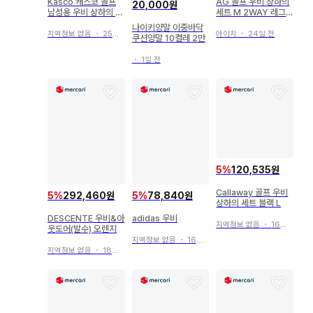
Kasco 캐스코 골프
AG 골프 우비 상하의
20,000원
남성용 우비 상하의 세
세트 M 2WAY 레그
트 수납 파우치 포함
커버 포함 수납 봉투
나이키양말 이중바닥
포함
지역정보 없음
・
25일 전
아이치
・
24일 전
쿠션양말 10켤레 2만
・
1일 전
5
%
120,535원
Callaway 골프 우비
5
%
292,460원
5
%
78,840원
상하의 세트 블랙 L
DESCENTE 우비&아
adidas 우비
지역정보 없음
・
16일 전
웃도어(발수) 오렌지
지역정보 없음
・
16일 전
지역정보 없음
・
18일 전