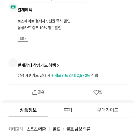
결제혜택
토스페이로 결제시 5천원 즉시 할인
삼성카드 링크 10% 청구할인
더보기
번개장터 삼성카드 혜택
삼성 제휴카드 결제 시
번개포인트 최대 2,570원
적립
공유
찜
상품정보
후기
구매가이드
카테고리
스포츠/레저
골프
골프 남성 의류
〉
〉