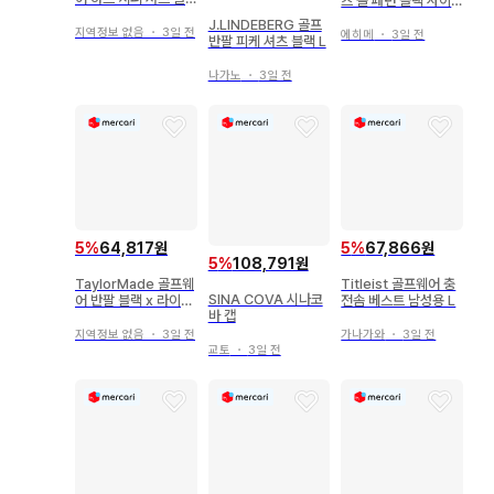
츠 올 패턴 블랙 사이
랙
즈 5
J.LINDEBERG 골프
지역정보 없음
・
3일 전
에히메
・
3일 전
반팔 피케 셔츠 블랙 L
나가노
・
3일 전
5
%
64,817원
5
%
67,866원
5
%
108,791원
TaylorMade 골프웨
Titleist 골프웨어 충
SINA COVA 시나코
어 반팔 블랙 x 라이트
전솜 베스트 남성용 L
바 캡
블루 M
지역정보 없음
・
3일 전
가나가와
・
3일 전
교토
・
3일 전