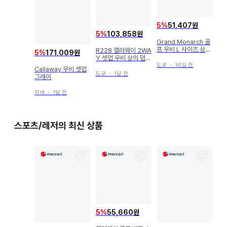
5
%
51,407원
5
%
103,858원
Grand Monarch 골
프 우비 L 사이즈 상하
R228 캘러웨이 2WA
5
%
171,009원
의 세트 그린
Y 셋업 우비 상의 덤
도쿄
・
16일 전
포함
Callaway 우비 셋업
도쿄
・
1달 전
그레이
지바
・
1달 전
스포츠/레저의 최신 상품
5
%
55,660원