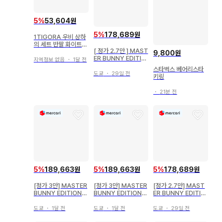
5
%
53,604원
5
%
178,689원
1TIGORA 우비 상하
의 세트 반팔 화이트
[ 정가 2.7만 ] MAST
블랙
9,800원
ER BUNNY EDITIO
지역정보 없음
・
1달 전
N 우비 팬츠
스타벅스 베어리스타
도쿄
・
29일 전
키링
・
21분 전
5
%
189,663원
5
%
189,663원
5
%
178,689원
[정가 3만] MASTER
[정가 3만] MASTER
[정가 2.7만] MAST
BUNNY EDITION
BUNNY EDITION
ER BUNNY EDITIO
우비 팬츠
우비 팬츠
N 우비 팬츠
도쿄
・
1달 전
도쿄
・
1달 전
도쿄
・
29일 전