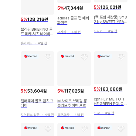
5
%
126,021원
5
%
47,344원
[택 포함 새상품] SY3
adidas 골프 캡 메쉬
5
%
128,216원
2 by SWEET YEAR
화이트
S 골프 롱 팬츠 6L
브리핑 BRIEFING 골
오사카
・
4일 전
오사카
・
4일 전
프 피케 셔츠 네이비
M 사이즈 새상품급
홋카이도
・
4일 전
5
%
183,080원
5
%
53,604원
5
%
117,025원
cph FLY ME TO T
캘러웨이 골프 팬츠 그
M 사이즈 브리핑 롱
HE GREEN POLO S
레이
슬리브 하이넥 셔츠
HIRT
도쿄
・
4일 전
지역정보 없음
・
4일 전
후쿠오카
・
4일 전