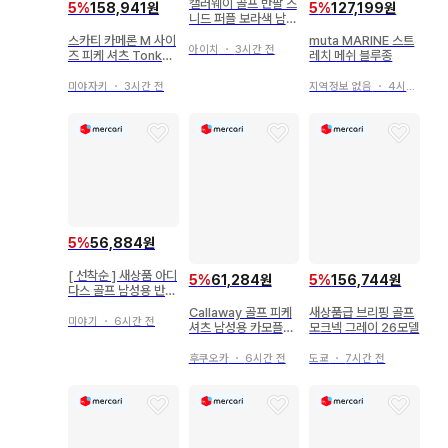
캘러웨이 골프 반팔 스
5
%
158,941원
5
%
127,199원
니드 퍼플 보라색 남성
용 M
스카티 카메론 M 사이
muta MARINE 스트
아이치
・
3시간 전
즈 피케 셔츠 Tonky
레치 메쉬 블루종
Edition
미야자키
・
3시간 전
지역정보 없음
・
4시간 전
5
%
56,884원
[ 선착순 ] 새상품 아디
5
%
61,284원
5
%
156,744원
다스 골프 남성용 반팔
피케 셔츠 M 핑크
Callaway 골프 피케
새상품급 브리핑 골프
미야기
・
6시간 전
셔츠 남성용 카모플라
모크넥 그레이 26모델
주 패턴
후쿠오카
・
6시간 전
도쿄
・
7시간 전