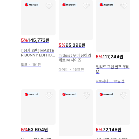
5
%
145,773원
5
%
95,299원
[ 정가 3만 ] MASTE
R BUNNY EDITION
Titleist 우비 상하의
5
%
117,244원
우비 팬츠
세트 M 사이즈
도쿄
・
1달 전
엘리트 그립 골프 우비
아이치
・
16일 전
M
히로시마
・
18일 전
5
%
53,604원
5
%
72,148원