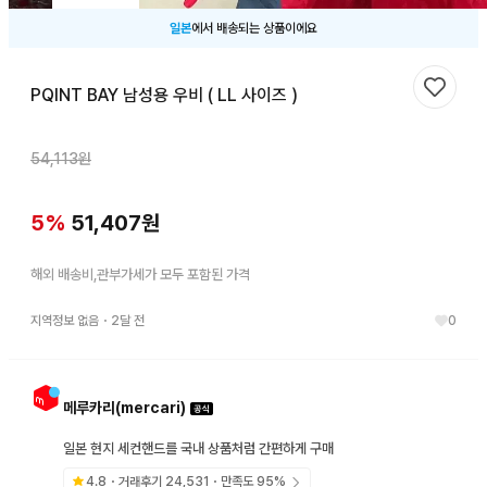
일본
에서 배송되는 상품이에요
PQINT BAY 남성용 우비 ( LL 사이즈 )
찜하기
54,113
원
5
%
51,407
원
해외 배송비,관부가세가 모두 포함된 가격
지역정보 없음
・
2달 전
0
메루카리(mercari)
일본 현지 세컨핸드를 국내 상품처럼 간편하게 구매
4.8
・거래후기
24,531
・만족도
95
%