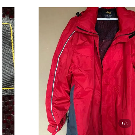
1
/
5