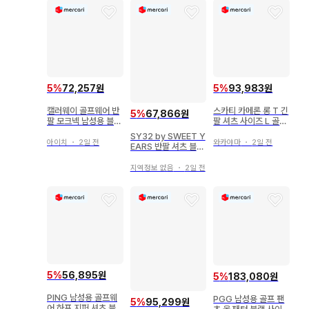
5
%
72,257원
5
%
93,983원
캘러웨이 골프웨어 반
스카티 카메론 롱 T 긴
5
%
67,866원
팔 모크넥 남성용 블랙
팔 셔츠 사이즈 L 골프
사이즈 M
웨어 구제 의류
SY32 by SWEET Y
아이치
・
2일 전
와카야마
・
2일 전
EARS 반팔 셔츠 블랙
M
지역정보 없음
・
2일 전
5
%
56,895원
5
%
183,080원
PING 남성용 골프웨
PGG 남성용 골프 팬
5
%
95,299원
어 하프 지퍼 셔츠 블