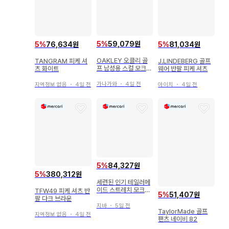
5
%
59,079원
5
%
76,634원
5
%
81,034원
OAKLEY 오클리 골
TANGRAM 피케 셔
J.LINDEBERG 골프
프 남성용 스컬 모크넥
츠 화이트
웨어 반팔 피케 셔츠
셔츠 사이즈 M
가나가와
・
4일 전
지역정보 없음
・
4일 전
아이치
・
4일 전
5
%
84,327원
5
%
380,312원
세련된 인기 테일러메
이드 스트레치 모크넥
TFW49 피케 셔츠 반
5
%
51,407원
셔츠
팔 다크 브라운
지바
・
5일 전
TaylorMade 골프
지역정보 없음
・
4일 전
팬츠 네이비 82