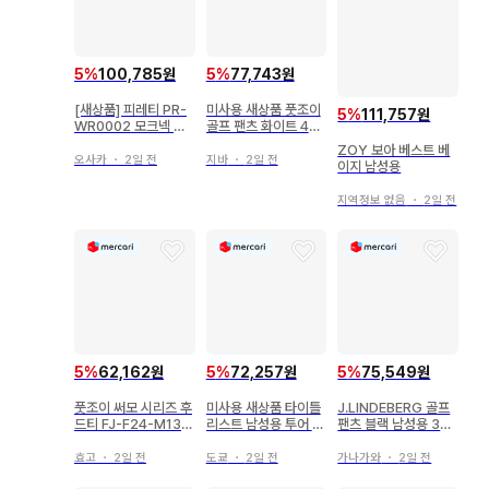
5
%
100,785원
5
%
77,743원
[새상품] 피레티 PR-
미사용 새상품 풋조이
5
%
111,757원
WR0002 모크넥 셔
골프 팬츠 화이트 4W
츠 L 화이트
AY 스트레치 M
ZOY 보아 베스트 베
오사카
・
2일 전
지바
・
2일 전
이지 남성용
지역정보 없음
・
2일 전
5
%
62,162원
5
%
72,257원
5
%
75,549원
풋조이 써모 시리즈 후
미사용 새상품 타이틀
J.LINDEBERG 골프
드티 FJ-F24-M13
리스트 남성용 투어 오
팬츠 블랙 남성용 33
M
지 햇 화이트 그레이
L
효고
・
2일 전
도쿄
・
2일 전
가나가와
・
2일 전