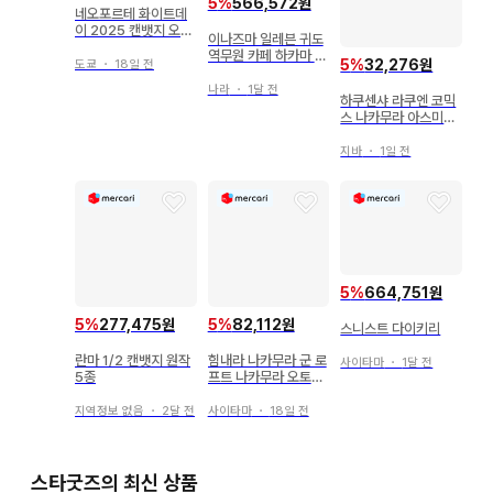
5
%
566,572원
네오포르테 화이트데
이 2025 캔뱃지 오니
이나즈마 일레븐 귀도
가타니 텐
역무원 카페 하카마 탁
5
%
32,276원
도쿄
・
18일 전
구 키리에
나라
・
1달 전
하쿠센샤 라쿠엔 코믹
스 나카무라 아스미코
!!메지로바나노 사쿠 4
지바
・
1일 전
5
%
664,751원
5
%
277,475원
5
%
82,112원
스니스트 다이키리
란마 1/2 캔뱃지 원작
힘내라 나카무라 군 로
사이타마
・
1달 전
5종
프트 나카무라 오토히
토 히로세 아키 미니
캔뱃지 회장 한정판
지역정보 없음
・
2달 전
사이타마
・
18일 전
스타굿즈의 최신 상품