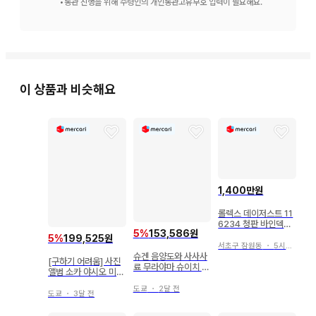
•
통관 진행을 위해 수령인의 개인통관고유부호 입력이 필요해요.
이 상품과 비슷해요
1,400만원
롤렉스 데이저스트 11
6234 청판 바인덱스
5
%
153,586원
36mm 2019 풀세트
5
%
199,525원
서초구 잠원동
・
5시간 전
슈겐 음양도와 사사사
[구하기 어려움] 사진
료 무라야마 슈이치 저
앨범 소카 야시오 미사
호조칸 레어
토의 쇼와 [초판]
도쿄
・
2달 전
도쿄
・
3달 전