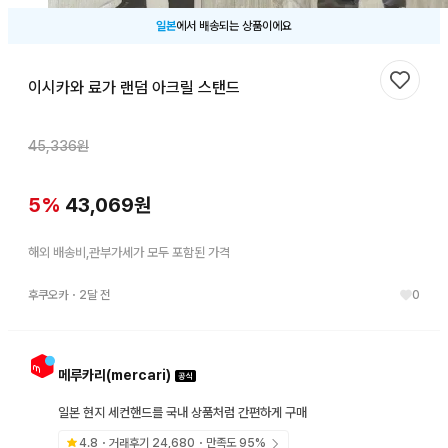
일본
에서 배송되는 상품이에요
이시카와 료가 랜덤 아크릴 스탠드
찜하기
45,336
원
5
%
43,069
원
해외 배송비,관부가세가 모두 포함된 가격
후쿠오카
・
2달 전
0
메루카리(mercari)
일본 현지 세컨핸드를 국내 상품처럼 간편하게 구매
4.8
・거래후기
24,680
・만족도
95
%