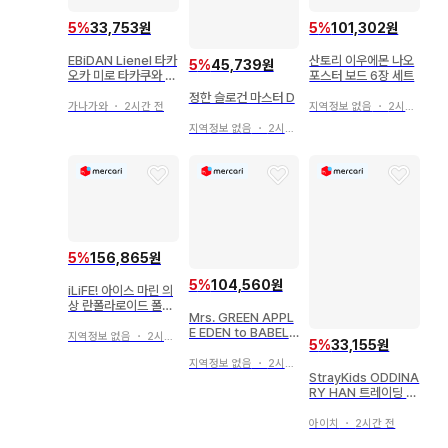
5
%
33,753원
5
%
101,302원
EBiDAN Lienel 타카
산토리 이우에몬 나오
5
%
45,739원
오카 미로 타카쿠와 마
포스터 보드 6장 세트
사유키
정한 슬로건 마스터 D
가나가와
・
2시간 전
지역정보 없음
・
2시간 전
지역정보 없음
・
2시간 전
5
%
156,865원
5
%
104,560원
iLiFE! 아이스 마린 의
상 란폴라로이드 폴라
Mrs. GREEN APPL
로이드
E EDEN to BABEL
지역정보 없음
・
2시간 전
5
%
33,155원
후디
지역정보 없음
・
2시간 전
StrayKids ODDINA
RY HAN 트레이딩 카
드 보라색
아이치
・
2시간 전