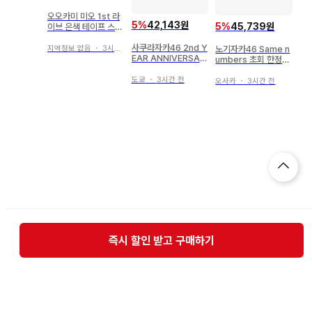
오오카미 미오 1st 라
5
%
42,143원
5
%
45,739원
이브 은색 테이프 스트
랩 2개 세트
사쿠라자카46 2nd Y
노기자카46 Same n
지역정보 없음
・
3시간 전
EAR ANNIVERSAR
umbers 초회 한정판
Y ~Buddies 감사제
모리히라 레이신 MV
~ 모리타 히카루 202
도쿄
・
3시간 전
의상 브로마이드
오사카
・
3시간 전
2년 크리스마스 산타
의상 컴프
즉시 할인 받고 구매하기