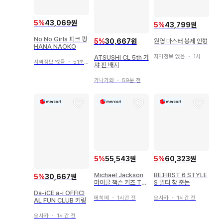
5
%
43,069원
5
%
43,799원
No No Girls 피크 핑
5
%
30,667원
원영 마스터 봉제 인형
HANA NAOKO
지역정보 없음
・
1시간 전
ATSUSHI CL 5th 가
지역정보 없음
・
51분 전
챠 핀 배지
가나가와
・
59분 전
5
%
55,543원
5
%
60,323원
Michael Jackson
BE:FIRST 6 STYLE
5
%
30,667원
마이클 잭슨 키즈 T셔
S 멀티 참 준논
츠 100 사이즈
Da-iCE a-i OFFICI
에히메
・
1시간 전
오사카
・
1시간 전
AL FUN CLUB 키링
오사카
・
1시간 전