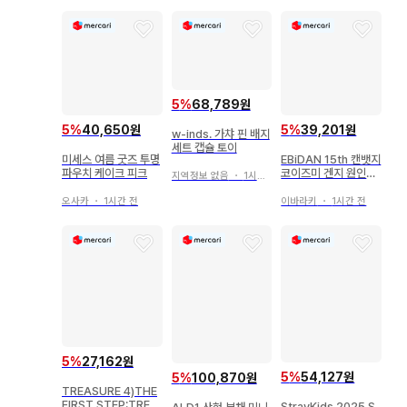
5
%
68,789원
5
%
40,650원
5
%
39,201원
w-inds. 가챠 핀 배지
세트 캡슐 토이
미세스 여름 굿즈 투명
EBiDAN 15th 캔뱃지
파우치 케이크 피크
코이즈미 겐지 원인은
지역정보 없음
・
1시간 전
자신에게. 겐지부
오사카
・
1시간 전
이바라키
・
1시간 전
5
%
27,162원
5
%
54,127원
5
%
100,870원
TREASURE 4)THE
FIRST STEP:TREA
StrayKids 2025 S