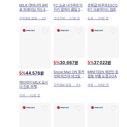
M!LK 야마나카 유타
FC 도쿄 나가쿠라 미
초특급 타쿠야 ESCO
로 트레이딩 카드 EBi
키키 앞머리 클립 2개
RT 브로마이드 컴프
DAN 카페 EBiSTOR
세트
E
지역정보 없음
・
20분 전
가나가와
・
27분 전
도쿄
・
30분 전
5
%
30,667원
5
%
37,022원
Snow Man ON 후카
MINITEEN 세븐틴 응
5
%
44,576원
사와 타츠야 아크릴 스
원봉 부품 도겸 DOA
탠드
에비라이 M!LK 요시
지역정보 없음
・
44분 전
미에
・
48분 전
다 진토 부채
지바
・
42분 전