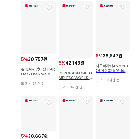
5
%
38,547원
5
%
30,757원
5
%
42,143원
사쿠라자카46 5th T
&TEAM 멤버반 HAR
OUR 2025 'Addicti
ZEROBASEONE TI
UA/YUMA We on
on' 돔 공연 무라이 유
MELESS WORLD I
Fire 유닛
클래식 코디 컴프
도쿄
・
3시간 전
N JAPAN 매튜 아크
도쿄
・
2시간 전
릴 스탠드
도쿄
・
3시간 전
5
%
30,667원