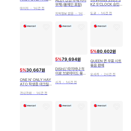
ALD1 산현 부채 미니
SURE EFFECT 유닛
KZ 5'CLOCK 승민
부채 (볼체인 포함)
폴라로이드 A
플러시 의상 SKZOO
아이치
・
1시간 전
도쿄
・
1시간 전
지역정보 없음
・
1시간 전
5
%
80,602원
5
%
79,694원
QUEEN 퀸 우표 시트
묶음 판매
DISH// 타치바나 히
5
%
30,667원
이로 브로마이드 묶음
오사카
・
2시간 전
판매 중복 없음
ONE N' ONLY HAY
시가
・
1시간 전
ATO 학생증 아크릴
키링
가나가와
・
1시간 전