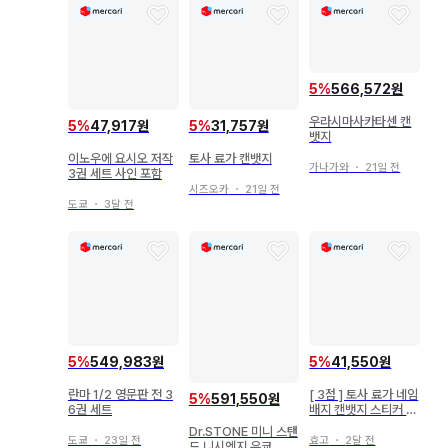
5
%
566,572원
우라시마사카타센 캔
5
%
47,917원
5
%
31,757원
뱃지
이노우에 요시오 저작
토사 료가 캔뱃지
가나가와
・
21일 전
3권 세트 사인 포함
시즈오카
・
21일 전
도쿄
・
3달 전
5
%
549,983원
5
%
41,550원
란마 1/2 영문판 전 3
[ 3점 ] 토사 료가 네임
5
%
591,550원
6권 세트
배지 캔뱃지 스티커 파
라라이
Dr.STONE 미니 스탠
도쿄
・
23일 전
효고
・
2달 전
드 니시엔지 우쿄