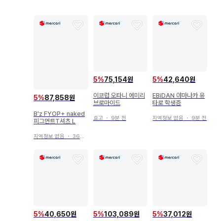
5
%
75,154원
5
%
42,640원
이코럽 오타니 에미리
EBiDAN 야마나카 유
5
%
87,858원
브로마이드
타로 학생증
B'z FYOP+ naked
효고
・
9분 전
지역정보 없음
・
9분 전
피그먼트T셔츠 L
지역정보 없음
・
36초 전
5
%
40,650원
5
%
103,089원
5
%
37,012원