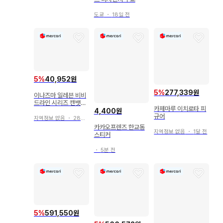
도쿄
・
18일 전
5
%
40,952원
5
%
277,339원
이나즈마 일레븐 비비
드라인 시리즈 캔뱃지
카제마루 이치로타 피
키리노 란마루 카리야
4,400원
규어
마사키
지역정보 없음
・
28일 전
카카오프렌즈 한교동
지역정보 없음
・
1달 전
스티커
・
5분 전
5
%
591,550원