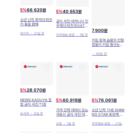
5
%
66,620원
5
%
40,653원
소년 닌자 후카다 타츠
공식 사진 아카니시 진
키 묶음 판매
우에다 타츠야 KAT-
TUN
7,900원
아이치
・
21일 전
지역정보 없음
・
1달 전
키링 흰색 솜뭉치 인형
흰둥이 키링 짱구는못
말려
・
45분 전
5
%
28,070원
NEWS KAGUYA 집
5
%
60,918원
5
%
76,061원
합 공식 사진 *1장
가격 인하 아라시 오노
소년 닌자 THE SHINI
오사카
・
9일 전
사토시 공식 사진 마왕
NG STAR 토트백 파
시기 나루세 료 카제노
우치 타월
무코에 pv
교토
・
1달 전
지역정보 없음
・
21일 전