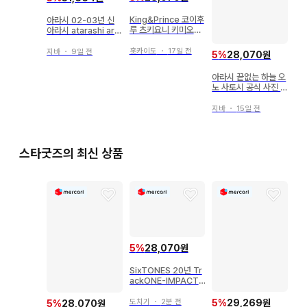
King&Prince 코이후
아라시 02-03년 신
루 츠키요니 키미오모
아라시 atarashi ara
후 나가세렌 공식 사진
shi 마츠모토 준 공식
*1장
사진 *1장
홋카이도
・
17일 전
지바
・
9일 전
5
%
28,070원
아라시 끝없는 하늘 오
노 사토시 공식 사진 *
1장
지바
・
15일 전
스타굿즈의 최신 상품
5
%
28,070원
SixTONES 20년 Tr
ackONE-IMPACT-
마츠무라 호쿠토/코우
치 유우고 공식 사진 *
5
%
29,269원
도치기
・
2분 전
5
%
28,070원