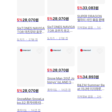
5
%
33,083원
SUPER DRAGON
5
%
28,070원
5
%
28,070원
옆자리 사진 묶음 판매
SixTONES NAVIGA
지역정보 없음
・
1시간 전
SixTONES NAVIGA
TOR 코우치 유고 공
TOR 마츠무라 호쿠토
식 사진 *1장
공식 사진 *1장
도치기
・
27분 전
도치기
・
27분 전
5
%
28,070원
5
%
34,893원
Snow Man 20년 Jo
hnnys' IsLAND ST
B&ZAI Summer Be
ORE 오프샷 여름 메
at 이나바 미치하루 키
구로 렌 공식 사진 *1
홋카이도
・
1시간 전
5
%
28,070원
링 아크릴 참
장
지역정보 없음
・
2시간 전
SnowMan SnowLa
bo.S2 후카사와 타츠
야 공식 사진*1장
홋카이도
・
1시간 전