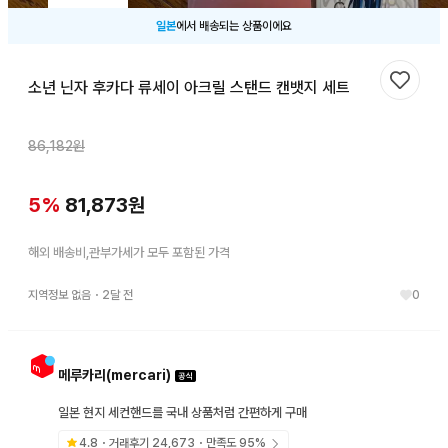
일본
에서 배송되는 상품이에요
소년 닌자 후카다 류세이 아크릴 스탠드 캔뱃지 세트
찜하기
86,182
원
5
%
81,873
원
해외 배송비,관부가세가 모두 포함된 가격
지역정보 없음
・
2달 전
0
메루카리(mercari)
일본 현지 세컨핸드를 국내 상품처럼 간편하게 구매
4.8
・거래후기
24,673
・만족도
95
%