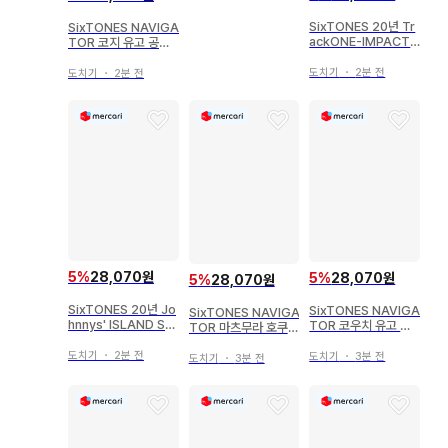
1장
SixTONES 20년 Tr
SixTONES NAVIGA
ackONE-IMPACT-
TOR 코지 유고 공식
타카치 유고 공식 사진
사진 *1장
*1장
도치기
・
2분 전
도치기
・
2분 전
5
%
28,070원
5
%
28,070원
5
%
28,070원
SixTONES 20년 Jo
SixTONES NAVIGA
SixTONES NAVIGA
hnnys' ISLAND ST
TOR 코우치 유고 공
TOR 마츠무라 호쿠토
ORE 아크릴 스탠드 II
식 사진 *1장
공식 사진 *1장
오프 샷 타카치 유고
도치기
・
2분 전
도치기
・
3분 전
도치기
・
3분 전
공식 사진 *1장