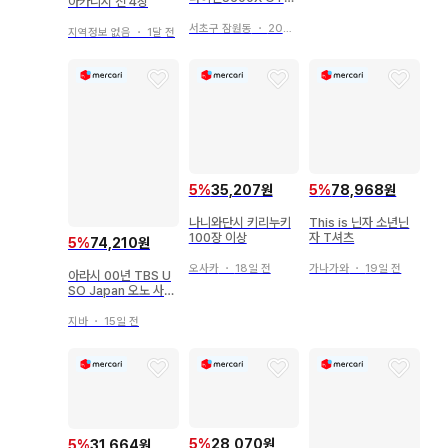
아카니시 진 4장
660SUPER 삼성97
0EVO Plus SSD50
서초구 잠원동
・
20시간 전
지역정보 없음
・
1달 전
0GB 본체7대 램별도
5
%
35,207원
5
%
78,968원
나니와단시 키리누키
This is 닌자 소년닌
100장 이상
자 T셔츠
5
%
74,210원
오사카
・
18일 전
가나가와
・
19일 전
아라시 00년 TBS U
SO Japan 오노 사토
시 공식 사진 *1장
지바
・
15일 전
5
%
28,070원
5
%
31,664원