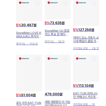
5
%
73,635원
5
%
30,467원
5
%
127,256원
SnowMan 1st 팝업
SnowMan LOVE,H
카드 팩 & 캔 배지 세
ARAJUKU 후카사와
아라시 오노 사토시 Jr
트 [ 아베 료헤이 ]
타츠야 미니 사진 세트
시대 패밀리 클럽 사진
홋카이도
・
1달 전
홋카이도
・
10일 전
5 공식 사진
지역정보 없음
・
2달 전
5
%
113,104원
KAT-TUN 아카니시
479,000원
5
%
51,004원
진 카메나시 카즈야 야
마시타 토모히사 공식
대량 대량할인 더 가능
공식 사진 KAT-TUN
사진
지역정보 없음
・
19일 전
라이젠5600X GTX1