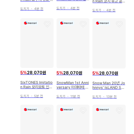
n Rain 코지 유고 공식
사진 *1장
식 사진 *1장
사진 *1장
도치기
・
4분 전
도치기
・
4분 전
도치기
・
4분 전
5
%
28,070원
5
%
28,070원
5
%
28,070원
SixTONES Imitatio
SnowMan 1st Anni
Snow Man 20년 Jo
n Rain 모리모토 신타
versary 미야타테 료
hnnys' IsLAND ST
로 공식 사진 *1장
타 공식 사진*1장
ORE 오프샷 여름 미
야타테 료타 공식 사진
도치기
・
5분 전
도치기
・
11분 전
도치기
・
13분 전
*1장