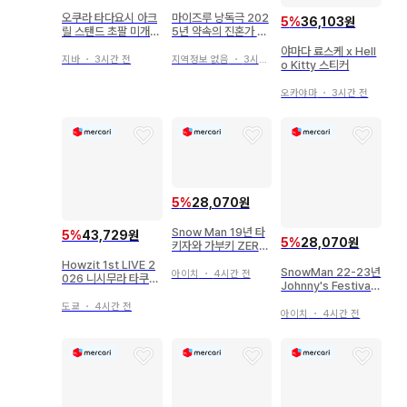
오쿠라 타다요시 아크
마이즈루 낭독극 202
5
%
36,103원
릴 스탠드 초팔 미개봉
5년 약속의 진혼가 클
새상품
리어 파일 3장 세트
야마다 료스케 x Hell
지바
・
3시간 전
지역정보 없음
・
3시간 전
o Kitty 스티커
오카야마
・
3시간 전
5
%
28,070원
Snow Man 19년 타
5
%
43,729원
5
%
28,070원
키자와 가부키 ZERO
집합 대형 공식 사진 *
Howzit 1st LIVE 2
SnowMan 22-23년
1장
아이치
・
4시간 전
026 니시무라 타쿠야
Johnny's Festival
헤어 클립 포토 카드
아베 료헤이 정사각형
도쿄
・
4시간 전
사진*1장
아이치
・
4시간 전