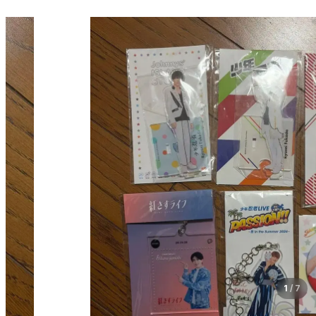
1
/
7