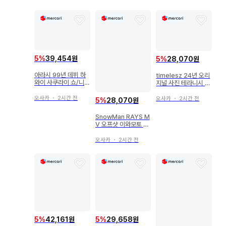
5
%
39,454원
5
%
28,070원
아라시 99년 데뷔 하
timelesz 24년 오리
와이 사쿠라이 쇼/니노
지널 사진 테라니시 타
미야 카즈나리 공식 사
쿠토 공식 사진 *1장
진 1장
오사카
・
2시간 전
오사카
・
2시간 전
5
%
28,070원
SnowMan RAYS M
V 오프샷 이와모토 테
루 공식 사진*1장
오사카
・
2시간 전
5
%
42,161원
5
%
29,658원