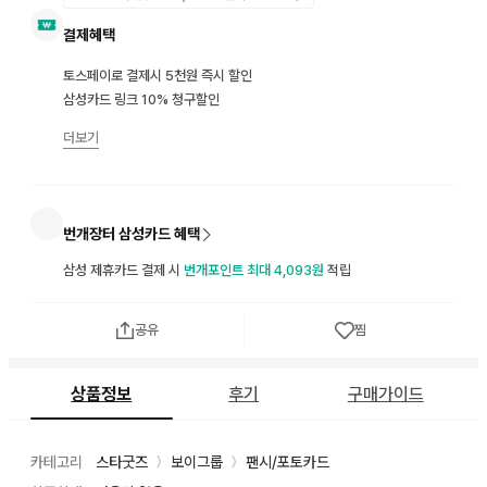
결제혜택
토스페이로 결제시 5천원 즉시 할인
삼성카드 링크 10% 청구할인
더보기
번개장터 삼성카드 혜택
삼성 제휴카드 결제 시
번개포인트 최대 4,093원
적립
공유
찜
상품정보
후기
구매가이드
카테고리
스타굿즈
보이그룹
팬시/포토카드
〉
〉