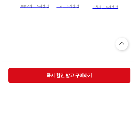
스마스ver 메구로 렌
스마스ver 메구로 렌
ORE 아크릴 스탠드 II
공식 사진 *1장
공식 사진 *1장
후쿠오카
・
5시간 전
도쿄
・
5시간 전
오프 샷 메구로 렌 공
도치기
・
5시간 전
식 사진 *1장
즉시 할인 받고 구매하기