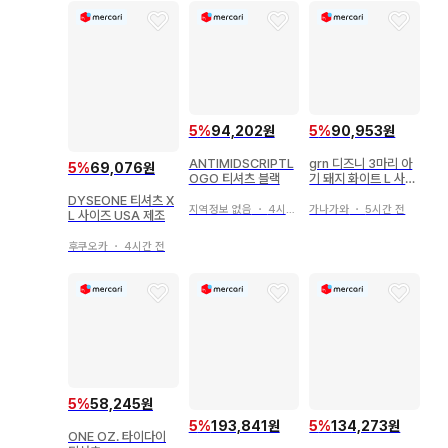
5
%
94,202원
5
%
90,953원
ANTIMIDSCRIPTL
grn 디즈니 3마리 아
5
%
69,076원
OGO 티셔츠 블랙
기 돼지 화이트 L 사이
즈
DYSEONE 티셔츠 X
지역정보 없음
・
4시간 전
가나가와
・
5시간 전
L 사이즈 USA 제조
후쿠오카
・
4시간 전
5
%
58,245원
5
%
193,841원
5
%
134,273원
ONE OZ. 타이다이