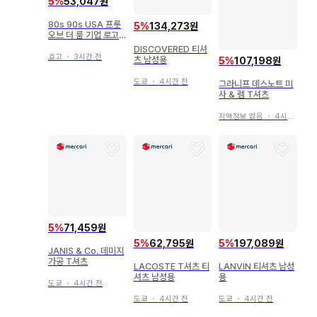
5
%
53,047원
80s 90s USA 프룻
5
%
134,273원
오브 더 룸 기업 로고
T셔츠 XL 싱글 네이비
DISCOVERED 티셔
효고
・
3시간 전
츠 남성용
5
%
107,198원
도쿄
・
4시간 전
그라니프 데스노트 미
사 & 렘 T셔츠
지역정보 없음
・
4시간 전
5
%
71,459원
5
%
62,795원
5
%
197,089원
JANIS & Co. 데미지
가공 T셔츠
LACOSTE T셔츠 티
LANVIN 티셔츠 남성
셔츠 남성용
용
도쿄
・
4시간 전
도쿄
・
4시간 전
도쿄
・
4시간 전