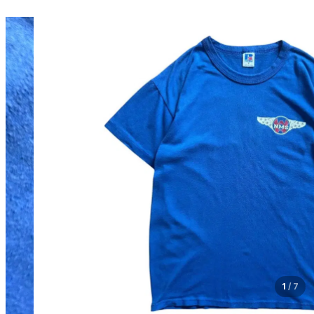
1
/
7