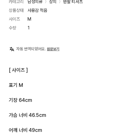
카테고리
남성의류
상의
반팔 티셔츠
〉
〉
상품상태
사용감 적음
사이즈
M
수량
1
자동 번역되었어요.
원문보기
[ 사이즈 ]

표기 M

기장 64cm

가슴 너비 46.5cm

어깨 너비 49cm
