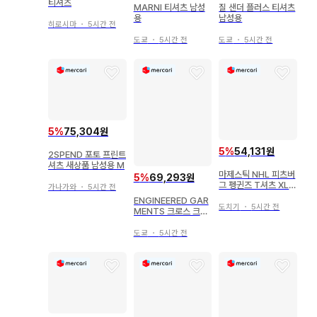
티셔츠
MARNI 티셔츠 남성
질 샌더 플러스 티셔츠
용
남성용
히로시마
・
5시간 전
도쿄
・
5시간 전
도쿄
・
5시간 전
5
%
75,304원
5
%
54,131원
2SPEND 포토 프린트
셔츠 새상품 남성용 M
마제스틱 NHL 피츠버
5
%
69,293원
그 펭귄즈 T셔츠 XL
가나가와
・
5시간 전
블랙 구제 의류
ENGINEERED GAR
도치기
・
5시간 전
MENTS 크로스 크루
넥 티셔츠
도쿄
・
5시간 전