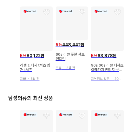
5
%
448,442원
60s 러셀 풋볼 셔츠
5
%
63,878원
5
%
80,122원
인디언
90s 00s 러셀 티셔츠
러셀 빈티지 t셔츠 링
도쿄
・
2달 전
아메카지 빈티지 구제
거 t셔츠
의류
지역정보 없음
・
20일 전
지바
・
3달 전
남성의류의 최신 상품