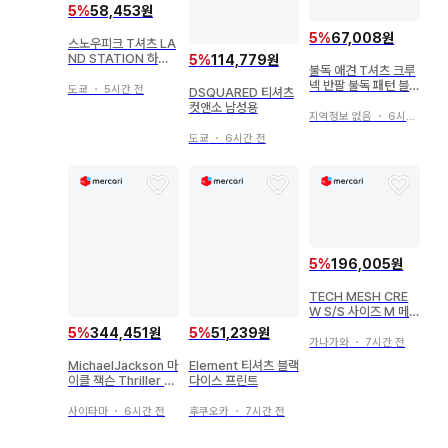
5
%
58,453원
5
%
67,008원
스노우피크 T셔츠 LA
ND STATION 하쿠
5
%
114,779원
불독 애견 T셔츠 크루
바 한정판 M
넥 반팔 불독 패턴 블
도쿄
・
5시간 전
DSQUARED 티셔츠
랙 면 스트릿
컷앤소 남성용
지역정보 없음
・
6시간 전
도쿄
・
6시간 전
5
%
196,005원
TECH MESH CRE
W S/S 사이즈 M 메
쉬 BLACK
5
%
344,451원
5
%
51,239원
가나가와
・
7시간 전
MichaelJackson 마
Element 티셔츠 블랙
이클 잭슨 Thriller 티
다이스 프린트
셔츠
사이타마
・
6시간 전
후쿠오카
・
7시간 전