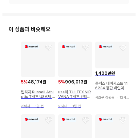
이 상품과 비슷해요
1,400만원
5
%
48,174원
5
%
906,013원
롤렉스 데이저스트 11
6234 청판 바인덱스
빈티지 Russell Athl
usa제 TULTEX NIR
36mm 2019 풀세트
etic T셔츠 USA제 L
VANA T셔츠 빈티지
서초구 잠원동
・
12시간 전
사이즈
XL
아이치
・
1달 전
이와테
・
1달 전