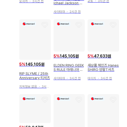
교토
・
3시간 전
오사카
・
2시간 전
ichael Jackson 티
셔츠 L 사이즈
사이타마
・
2시간 전
5
%
145,105원
5
%
47,633원
5
%
145,105원
ELDEN RING GEEK
새상품 헤인즈 Hanes
S RULE 마레니아 티
SHIRO 반팔T셔츠
RIP SLYME / 25th
셔츠 M 사이즈
Anniversary 티셔츠
사이타마
・
3시간 전
아이치
・
3시간 전
지역정보 없음
・
3시간 전