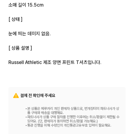
소매 길이 15.5cm

[ 상태 ]

눈에 띄는 데미지 없음.

[ 상품 설명 ]

Russell Athletic 제조 양면 프린트 T셔츠입니다.

USA제 바디를 사용한 싱글 스티치 사양.

프론트는 원 포인트, 백에는 크게 Wings 로고가 프린트된 90
결제 전 확인해 주세요
년대다운 디자인의 제품입니다.

•
본 상품은 메루카리 개인 판매자 상품으로, 번개장터의 파트너사가 상
팔로우 할인이 있습니다.

품 구매와 배송을 대행해요.
•
파트너사가 상품 구매 절차를 진행한 이후에는 취소/환불이 제한될 수
자세한 내용은 프로필을 확인해주세요.
있어요. (단, 판매자가 동의하면 취소/환불 가능해요.)
•
통관 진행을 위해 수령인의 개인통관고유부호 입력이 필요해요.