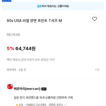
일본
에서 배송되는 상품이에요
90s USA 러셀 양면 프린트 T셔츠 M
찜하기
68,152
원
5
%
64,744
원
해외 배송비,관부가세가 모두 포함된 가격
와카야마
・
2달 전
0
메루카리(mercari)
일본 현지 세컨핸드를 국내 상품처럼 간편하게 구매
4.8
・거래후기
24,686
・만족도
95
%