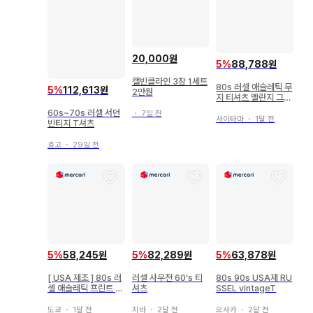
20,000원
5
%
88,788원
캘빈클라인 3장 1세트
80s 러셀 애슬레틱 무
5
%
112,613원
2만원
지 티셔츠 멜란지 그레
이 USA제
60s~70s 러셀 서던
・
7일 전
사이타마
・
1달 전
빈티지 T셔츠
효고
・
29일 전
5
%
58,245원
5
%
82,289원
5
%
63,878원
[ USA 제조 ] 80s 러
러셀 사우전 60's 티
80s 90s USA제 RU
셀 애슬레틱 프린트 T
셔츠
SSEL vintageT
셔츠 L 코카콜라
도쿄
・
1달 전
지바
・
2달 전
오사카
・
2달 전