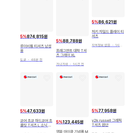
5
%
86,621원
처키 차일드 플레이 티
셔츠
5
%
874,815원
5
%
88,788원
지역정보 없음
・
1시간 전
루이비통 티셔츠 남성
프래그먼트 대학 T셔
용
츠 그레이 XL
도쿄
・
48분 전
가나가와
・
1시간 전
5
%
77,958원
5
%
47,633원
y2k russell 그래픽
코어 초코 하드코어 초
5
%
123,445원
T셔츠 원단
콜릿 T셔츠 L 소닉 SE
GA 단종
영화 마이클 기념품 M