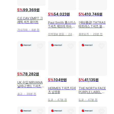
5
%
99,369원
5
%
54,023원
5
%
410,746원
C.E CAV EMPT 그
래픽 셔츠 화이트
Paul Smith 폴스미스
[새상품급] TATRAS
T셔츠 제브라 자수 그
타트라스 T셔츠 블랙
레이 S
반팔 자수 빅 로고 택
가나가와
・
8분 전
포함
지역정보 없음
・
24분 전
후쿠오카
・
29분 전
5
%
78,282원
5
%
104만원
5
%
41,135원
UK 수입 NIRVANA
닐바나 밴드 T셔츠 L
HERMES T셔츠 티셔
THE NORTH FACE
사이즈
츠 남성용
PURPLE LABEL 티
효고
・
38분 전
셔츠 남성용
도쿄
・
47분 전
도쿄
・
47분 전