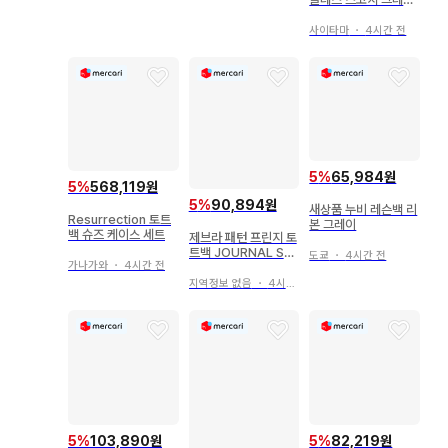
3way 토트백 버킷
사이타마
・
4시간 전
5
%
65,984원
5
%
568,119원
5
%
90,894원
새상품 누비 레슨백 리
Resurrection 토트
본 그레이
백 슈즈 케이스 세트
제브라 패턴 프린지 토
트백 JOURNAL ST
도쿄
・
4시간 전
가나가와
・
4시간 전
ANDARD relume
지역정보 없음
・
4시간 전
5
%
103,890원
5
%
82,219원