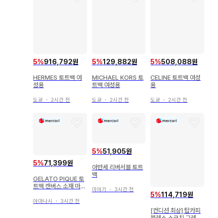
5
%
916,792원
5
%
129,882원
5
%
508,088원
HERMES 토트백 여
MICHAEL KORS 토
CELINE 토트백 여성
성용
트백 여성용
용
도쿄
・
2시간 전
도쿄
・
2시간 전
도쿄
・
2시간 전
5
%
51,905원
5
%
71,399원
아반세 리버서블 토트
백
GELATO PIQUE 토
트백 캔버스 소재 마더
미야기
・
3시간 전
백 엄마 가방
5
%
114,719원
야마나시
・
3시간 전
[컨디션 최상] 탑카피
블레스 스코치 그레인