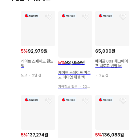
5
%
92,979원
65,000원
케이트 스페이드 핸드
베이프 00s 체크에이
5
%
93,059원
백
프 빅로고 반팔 M
케이트 스페이드 마르
도쿄
・
2달 전
・
2일 전
고 미디엄 새첼 백
지역정보 없음
・
20일 전
5
%
137,274원
5
%
136,083원