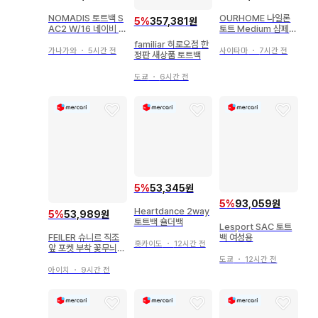
NOMADIS 토트백 S
OURHOME 나일론
5
%
357,381원
AC2 W/16 네이비 새
토트 Medium 샴페인
상품
골드
familiar 히로오점 한
가나가와
・
5시간 전
사이타마
・
7시간 전
정판 새상품 토트백
도쿄
・
6시간 전
5
%
53,345원
5
%
93,059원
Heartdance 2way
5
%
53,989원
토트백 숄더백
Lesport SAC 토트
FEILER 슈니르 직조
백 여성용
홋카이도
・
12시간 전
앞 포켓 부착 꽃무늬
토트백
도쿄
・
12시간 전
아이치
・
9시간 전