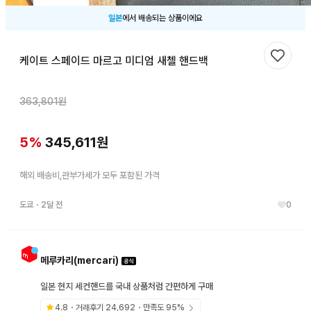
일본
에서 배송되는 상품이에요
케이트 스페이드 마르고 미디엄 새첼 핸드백
찜하기
363,801
원
5
%
345,611
원
해외 배송비,관부가세가 모두 포함된 가격
도쿄
・
2달 전
0
메루카리(mercari)
일본 현지 세컨핸드를 국내 상품처럼 간편하게 구매
4.8
・거래후기
24,692
・만족도
95
%