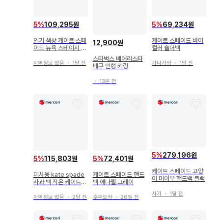
5
%
109,295원
5
%
69,234원
인기 색상 케이트 스페
케이트 스페이드 바이
12,900원
이드 뉴욕 스테이시 스
컬러 숄더백
몰 새첼
스타벅스 베어리스타
지역정보 없음
・
1달 전
가나가와
・
1달 전
배구 인형 키링
・
13분 전
5
%
279,196원
5
%
115,803원
5
%
72,401원
케이트 스페이드 고양
미사용 kate spade
케이트 스페이드 핸드
이 미야우 핸드백 블랙
사과 백 작은 케이트
백 에나멜 그레이
스페이드
사가
・
1달 전
지역정보 없음
・
2달 전
후쿠오카
・
26일 전