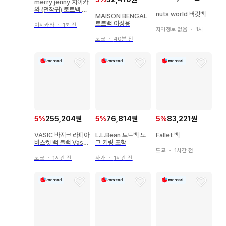
merry jenny 치이카
와 (먼작귀) 토트백 하
nuts world 버킷백
MAISON BENGAL
치와레의 리본 토트
토트백 여성용
이시카와
・
1분 전
지역정보 없음
・
1시간 전
도쿄
・
40분 전
5
%
83,221원
5
%
255,204원
5
%
76,814원
Fallet 백
VASIC 바지크 라피아
L.L.Bean 토트백 도
바스켓 백 블랙 Vask
그 키링 포함
et 바스켓
도쿄
・
1시간 전
도쿄
・
1시간 전
사가
・
1시간 전