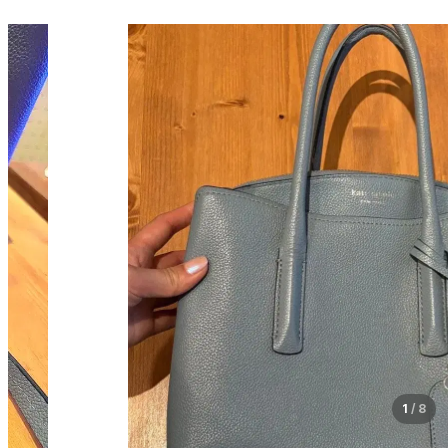
1
/
8