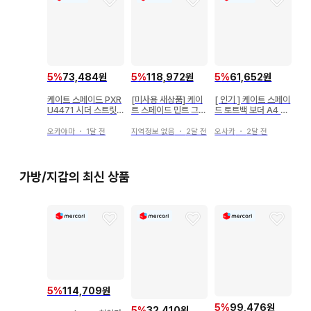
5
%
73,484원
5
%
118,972원
5
%
61,652원
케이트 스페이드 PXR
[미사용 새상품] 케이
[ 인기 ] 케이트 스페이
U4471 시더 스트릿
트 스페이드 민트 그린
드 토트백 보더 A4 가
메이즈 핸드백 핑크
핸드백 숄더
능 리본 참 포함
오카야마
・
1달 전
지역정보 없음
・
2달 전
오사카
・
2달 전
가방/지갑의 최신 상품
5
%
114,709원
5
%
99,476원
5
%
32,410원