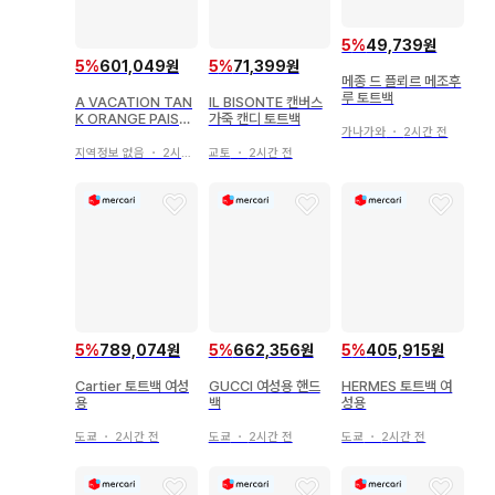
5
%
49,739원
5
%
601,049원
5
%
71,399원
메종 드 플뢰르 메조후
루 토트백
A VACATION TAN
IL BISONTE 캔버스
K ORANGE PAISLE
가죽 캔디 토트백
가나가와
・
2시간 전
Y
지역정보 없음
・
2시간 전
교토
・
2시간 전
5
%
789,074원
5
%
662,356원
5
%
405,915원
Cartier 토트백 여성
GUCCI 여성용 핸드
HERMES 토트백 여
용
백
성용
도쿄
・
2시간 전
도쿄
・
2시간 전
도쿄
・
2시간 전