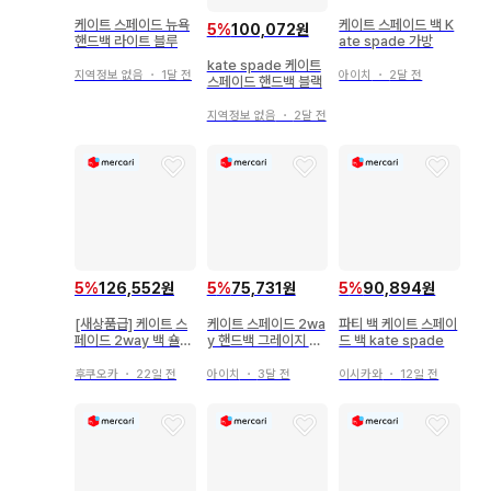
케이트 스페이드 뉴욕
케이트 스페이드 백 K
5
%
100,072원
핸드백 라이트 블루
ate spade 가방
kate spade 케이트
지역정보 없음
・
1달 전
아이치
・
2달 전
스페이드 핸드백 블랙
지역정보 없음
・
2달 전
5
%
126,552원
5
%
75,731원
5
%
90,894원
[새상품급] 케이트 스
케이트 스페이드 2wa
파티 백 케이트 스페이
페이드 2way 백 숄더
y 핸드백 그레이지 정
드 백 kate spade
백 핸드백 수납 가방
품 숄더 포함
포함
후쿠오카
・
22일 전
아이치
・
3달 전
이시카와
・
12일 전