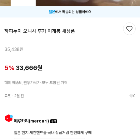
일본
에서 배송되는 상품이에요
하피누이 오니시 후가 미개봉 새상품
찜하
35,438
원
5
%
33,666
원
해외 배송비,관부가세가 모두 포함된 가격
교토
・
2달 전
0
메루카리(mercari)
일본 현지 세컨핸드를 국내 상품처럼 간편하게 구매