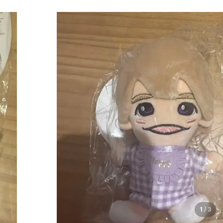
1
/
3