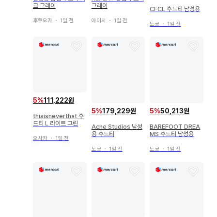
크 그레이
그레이
CFCL 후드티 남성용
후쿠오카
・
1일 전
아이치
・
1일 전
도쿄
・
1일 전
5
%
111,222원
5
%
179,229원
5
%
50,213원
thisisneverthat 후
드티 L 라이트 그린
Acne Studios 남성
BAREFOOT DREA
용 후드티
MS 후드티 남성용
오사카
・
1일 전
도쿄
・
1일 전
도쿄
・
1일 전