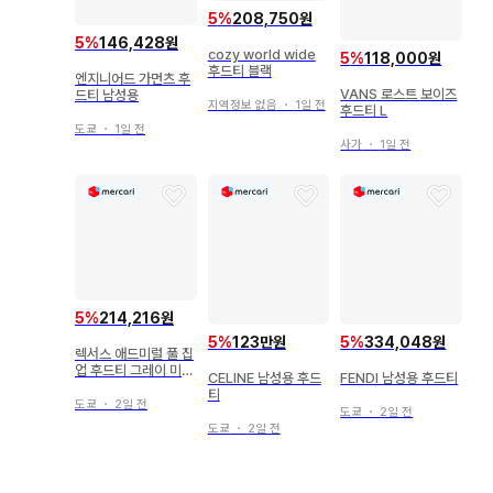
5
%
208,750원
5
%
146,428원
cozy world wide
5
%
118,000원
후드티 블랙
엔지니어드 가먼츠 후
VANS 로스트 보이즈
드티 남성용
지역정보 없음
・
1일 전
후드티 L
도쿄
・
1일 전
사가
・
1일 전
5
%
214,216원
5
%
123만원
5
%
334,048원
렉서스 애드미럴 풀 집
업 후드티 그레이 미사
CELINE 남성용 후드
FENDI 남성용 후드티
용 새상품
티
도쿄
・
2일 전
도쿄
・
2일 전
도쿄
・
2일 전