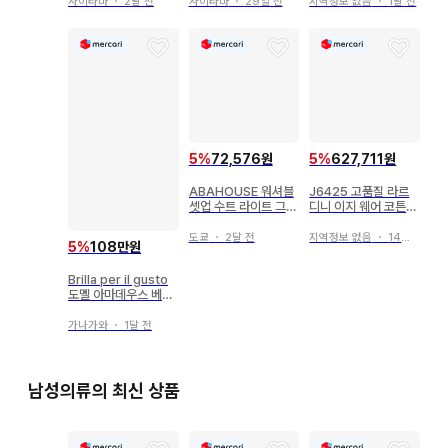
사이타마
・
2달 전
사이타마
・
29일 전
지역정보 없음
・
1달 전
5
%
72,576원
5
%
627,711원
ABAHOUSE 워셔블
J6425 고품질 라르
셋업 수트 라이트 그레
디니 이지 웨어 코튼
이 S 44사이즈
트윌 셋업 46
도쿄
・
2달 전
지역정보 없음
・
14일 전
5
%
108만원
Brilla per il gusto
도멜 아마데우스 베이
지 수트
가나가와
・
1달 전
남성의류의 최신 상품