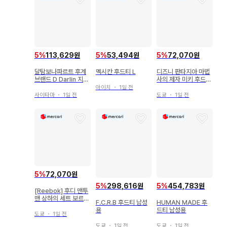
5
%
113,629원
5
%
53,494원
5
%
72,070원
달탐보나파르트 후계
멕시칸 후드티 L
디즈니 판타지아 마법
브랜드 D Darlin 지퍼
사의 제자 미키 후드티
후드티
L 사이즈
아이치
・
1일 전
사이타마
・
1일 전
도쿄
・
1일 전
5
%
72,070원
5
%
298,616원
5
%
454,783원
[Reebok] 후디 맨투
맨 상하의 세트 보르도
F.C.R.B 후드티 남성
HUMAN MADE 후
속기모
용
드티 남성용
도쿄
・
1일 전
도쿄
・
1일 전
도쿄
・
1일 전