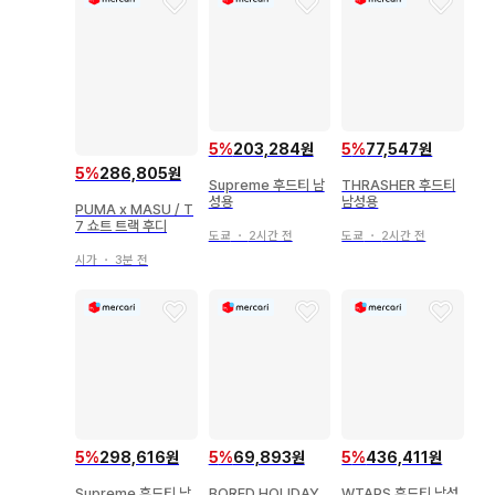
5
%
203,284원
5
%
77,547원
5
%
286,805원
Supreme 후드티 남
THRASHER 후드티
성용
남성용
PUMA x MASU / T
7 쇼트 트랙 후디
도쿄
・
2시간 전
도쿄
・
2시간 전
시가
・
3분 전
5
%
298,616원
5
%
69,893원
5
%
436,411원
Supreme 후드티 남
BORED HOLIDAY
WTAPS 후드티 남성