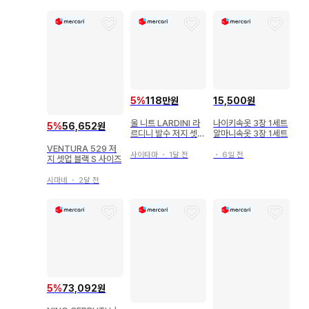
5
%
118만원
15,500원
울 니트 LARDINI 라
나이키속옷 3장 1세트
5
%
56,652원
르디니 발수 저지 셋업
알마니속옷 3장 1세트
수트 50
VENTURA 529 저
사이타마
・
1달 전
・
6일 전
지 셋업 블랙 S 사이즈
시마네
・
2달 전
5
%
73,092원