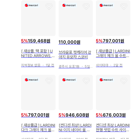
5
%
159,468원
5
%
797,001원
110,000원
[ 새상품, 택 포함 ] U
[ 새상품급 ] LARDINI
브라운포 펫캐리어 강
NITED ARROWS 남
그레이 체크 울 수트
아지 유모차 스코비
성용 수트 셋업 44
사이즈 44
지역정보 없음
・
1달 전
사이타마
・
2달 전
광주시 오포1동
・
5일 전
5
%
797,001원
5
%
946,608원
5
%
676,003원
[ 새상품급 ] LARDINI
[컨디션 최상] LARDI
컨디션 최상 LARDINI
다크 그레이 체크 울
NI 이지 네이비 울 수
현행 셋업 수트 사이즈
수트 사이즈 44
트 부토니에르 44
46 다크 그레이