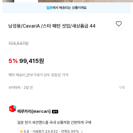
일본
에서 배송되는 상품이에요
남성용/CavariA /스타 패턴 셋업/새상품급 44
찜하기
104,647
원
5
%
99,415
원
해외 배송비,관부가세가 모두 포함된 가격
사이타마
・
2달 전
0
메루카리(mercari)
일본 현지 세컨핸드를 국내 상품처럼 간편하게 구매
4.8
・거래후기
24,632
・만족도
95
%