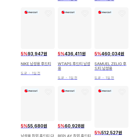
5
%
93,947원
5
%
436,411원
5
%
460,034원
NIKE 남성용 후드티
WTAPS 후드티 남성
SAMUEL ZELIG 후
용
드티 남성용
도쿄
・
1일 전
도쿄
・
1일 전
도쿄
・
1일 전
5
%
55,680원
5
%
60,928원
5
%
512,527원
남성용 집업 후드티 다
REPLAY 집업 후드티