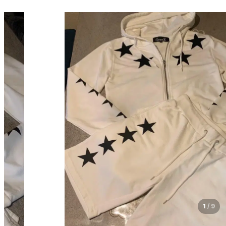
1
/
9