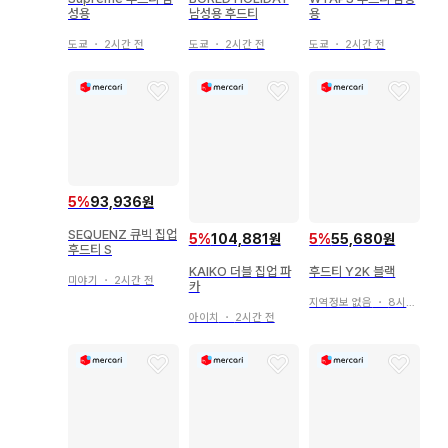
성용
남성용 후드티
용
도쿄
・
2시간 전
도쿄
・
2시간 전
도쿄
・
2시간 전
5
%
93,936원
SEQUENZ 큐빅 집업
5
%
104,881원
5
%
55,680원
후드티 S
KAIKO 더블 집업 파
후드티 Y2K 블랙
미야기
・
2시간 전
카
지역정보 없음
・
8시간 전
아이치
・
2시간 전