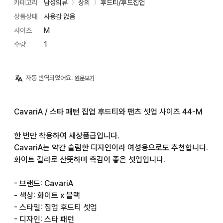
카테고리
남성의류
상의
후드티/후드집업
〉
〉
상품상태
사용감 없음
사이즈
M
수량
1
자동 번역되었어요.
원문보기
CavariA / 스타 패턴 집업 후드티와 팬츠 셋업 사이즈 44-M

한 번만 착용하여 새상품급입니다.

CavariA는 약간 슬림한 디자인이라 여성용으로도 추천합니다.

화이트 칼라로 산뜻하며 촉감이 좋은 셋업입니다.

- 브랜드: CavariA

- 색상: 화이트 x 블랙

- 스타일: 집업 후드티 셋업

- 디자인: 스타 패턴
