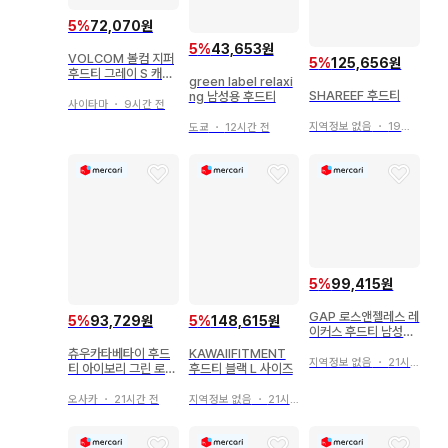
5
%
72,070원
5
%
43,653원
VOLCOM 볼컴 지퍼
5
%
125,656원
후드티 그레이 S 캐주
green label relaxi
얼 후드 면 폴리
SHAREEF 후드티
ng 남성용 후드티
사이타마
・
9시간 전
지역정보 없음
・
19시간 전
도쿄
・
12시간 전
5
%
99,415원
GAP 로스앤젤레스 레
5
%
93,729원
5
%
148,615원
이커스 후드티 남성용
(한정품)
츄우카타베타이 후드
KAWAIIFITMENT
지역정보 없음
・
21시간 전
티 아이보리 그린 로고
후드티 블랙 L 사이즈
자수 오버사이즈 후디
오사카
・
21시간 전
지역정보 없음
・
21시간 전