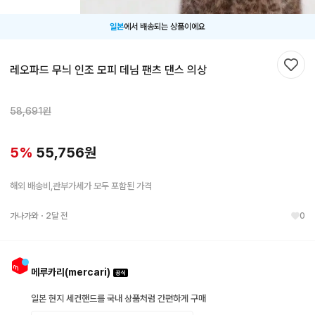
일본
에서 배송되는 상품이에요
레오파드 무늬 인조 모피 데님 팬츠 댄스 의상
찜하
58,691
원
5
%
55,756
원
해외 배송비,관부가세가 모두 포함된 가격
가나가와
・
2달 전
0
메루카리(mercari)
일본 현지 세컨핸드를 국내 상품처럼 간편하게 구매