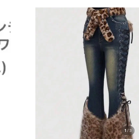
1
/
3