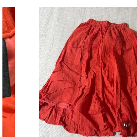
1
/
3