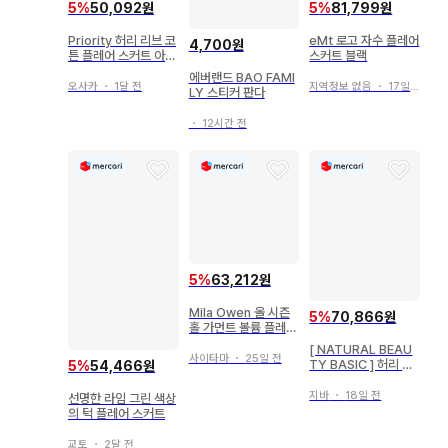
5
%
50,092원
5
%
81,799원
Priority 허리 리브 코
eMt 로고 자수 플레어
4,700원
튼 플레어 스커트 아이
스커트 블랙
보리 s290
에버랜드 BAO FAMI
오사카
・
1달 전
지역정보 없음
・
17일 전
LY 스티커 판다
・
12시간 전
5
%
63,212원
Mila Owen 올 시즌
5
%
70,866원
홀 가먼트 볼륨 플레어
스커트 네이비
[ NATURAL BEAU
사이타마
・
25일 전
TY BASIC ] 허리 조
5
%
54,466원
절 가능 네이비 플레어
스커트
지바
・
18일 전
선명한 라임 그린 색상
의 턱 플레어 스커트
교토
・
2달 전