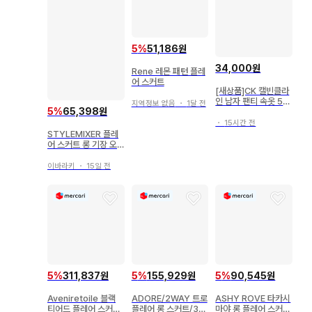
5
%
51,186원
34,000원
Rene 레몬 패턴 플레
어 스커트
[새상품]CK 캘빈클라
인 남자 팬티 속옷 5종
지역정보 없음
・
1달 전
5
%
65,398원
드로즈
・
15시간 전
STYLEMIXER 플레
어 스커트 롱 기장 오
렌지
이바라키
・
15일 전
5
%
311,837원
5
%
155,929원
5
%
90,545원
Aveniretoile 블랙
ADORE/2WAY 트로
ASHY ROVE 타카시
티어드 플레어 스커트
플레어 롱 스커트/38/
마야 롱 플레어 스커트