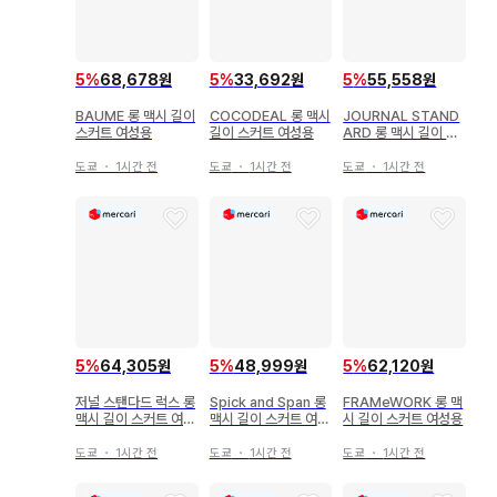
5
%
68,678원
5
%
33,692원
5
%
55,558원
BAUME 롱 맥시 길이
COCODEAL 롱 맥시
JOURNAL STAND
스커트 여성용
길이 스커트 여성용
ARD 롱 맥시 길이 스
커트 여성용
도쿄
・
1시간 전
도쿄
・
1시간 전
도쿄
・
1시간 전
5
%
64,305원
5
%
48,999원
5
%
62,120원
저널 스탠다드 럭스 롱
Spick and Span 롱
FRAMeWORK 롱 맥
맥시 길이 스커트 여성
맥시 길이 스커트 여성
시 길이 스커트 여성용
용
용
도쿄
・
1시간 전
도쿄
・
1시간 전
도쿄
・
1시간 전