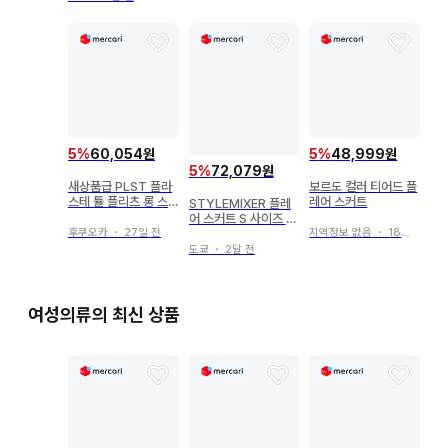
5
%
60,054원
5
%
48,999원
5
%
72,079원
새상품급 PLST 플라
보르도 컬러 티어드 플
스테 튤 플리츠 롱 스
레어 스커트
STYLEMIXER 플레
커트 S 블루 파랑 플레
어 스커트 S 사이즈 올
어
후쿠오카
・
27일 전
지역정보 없음
・
18일 전
리브 그린
도쿄
・
2달 전
여성의류의 최신 상품