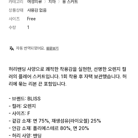
카테고리
여성의류
치마
롱 스커트
〉
〉
상품상태
사용감 없음
사이즈
Free
수량
1
자동 번역되었어요.
원문보기
허리밴딩 사양으로 쾌적한 착용감을 실현한, 선명한 오렌지 컬
러의 플레어 스커트입니다. 1회 착용 후 자택 보관했습니다. 허
리에 묶는 리본 끈 포함입니다.

- 브랜드: BLISS

- 컬러: 오렌지

- 사이즈: F

- 겉감 소재: 면 75%, 재생섬유(라이오셀) 25%

- 안감 소재: 폴리에스테르 80%, 면 20%

- 허리 사양: 밴딩
