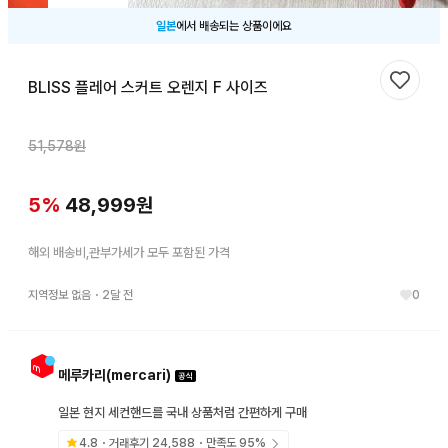
일본
에서 배송되는 상품이에요
BLISS 플레어 스커트 오렌지 F 사이즈
찜하기
51,578
원
5
%
48,999
원
해외 배송비,관부가세가 모두 포함된 가격
지역정보 없음
・
2달 전
0
메루카리(mercari)
일본 현지 세컨핸드를 국내 상품처럼 간편하게 구매
4.8
・거래후기
24,588
・만족도
95
%