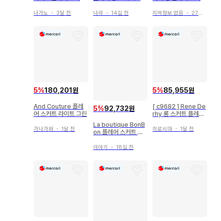
34 택 포함
그린/턱 포함/A라인
오렌지 사이즈 36
나가노
・
3달 전
나라
・
14일 전
지역정보 없음
・
27일 전
5
%
180,201원
5
%
85,955원
And Couture 플레
[ c9682 ] Rene De
5
%
92,732원
어 스커트 라이트 그린
rhy 롱 스커트 플레어
올 패턴
La boutique BonB
가나가와
・
1달 전
히로시마
・
1달 전
on 플레어 스커트 아
이보리 36
미야기
・
18일 전