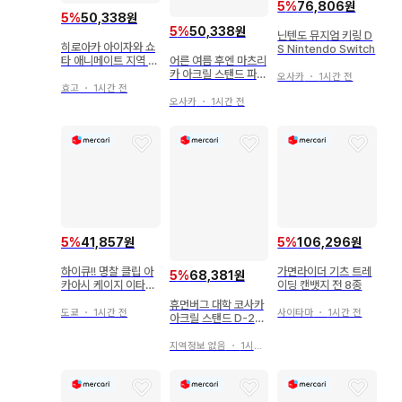
5
%
76,806원
5
%
50,338원
5
%
50,338원
닌텐도 뮤지엄 키링 D
히로아카 아이자와 쇼
S Nintendo Switch
타 애니메이트 지역 한
어른 여름 후엔 마츠리
정 그라테 아크릴 키홀
카 아크릴 스탠드 파르
오사카
・
1시간 전
더 캔뱃지 비주얼
카
효고
・
1시간 전
오사카
・
1시간 전
5
%
41,857원
5
%
106,296원
하이큐!! 명찰 클립 아
가면라이더 기츠 트레
5
%
68,381원
카아시 케이지 이타다
이딩 캔뱃지 전 8종
키 스토어
휴먼버그 대학 코사카
도쿄
・
1시간 전
사이타마
・
1시간 전
아크릴 스탠드 D-20
2
지역정보 없음
・
1시간 전