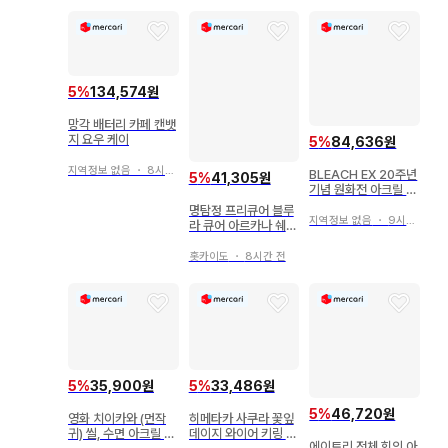
5
%
134,574원
망각 배터리 카페 캔뱃
지 요우 케이
5
%
84,636원
지역정보 없음
・
8시간 전
BLEACH EX 20주년
5
%
41,305원
기념 원화전 아크릴 스
탠드 우르키오라
명탐정 프리큐어 블루
지역정보 없음
・
9시간 전
라 큐어 아르카나 쉐도
우 아크릴 스탠드 5
홋카이도
・
8시간 전
5
%
35,900원
5
%
33,486원
5
%
46,720원
영화 치이카와 (먼작
히메타카 사쿠라 꽃잎
귀) 씰, 수면 아크릴 키
데이지 와이어 키링 사
에이트리 전체 회의 아