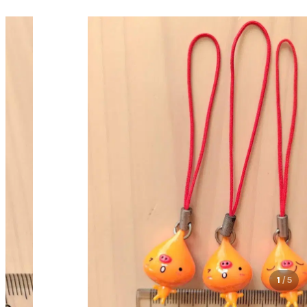
1
/
5