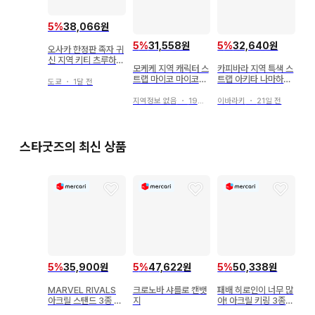
5
%
38,066원
5
%
31,558원
5
%
32,640원
오사카 한정판 족자 귀
신 지역 키티 츠루하시
모케케 지역 캐릭터 스
카피바라 지역 특색 스
타코야키 지퍼 참 2점
트랩 마이코 마이코상
트랩 아키타 나마하게
도쿄
・
1달 전
교토 한정판
네츠케
지역정보 없음
・
19일 전
이바라키
・
21일 전
스타굿즈의 최신 상품
5
%
35,900원
5
%
47,622원
5
%
50,338원
MARVEL RIVALS
크로노바 샤를로 캔뱃
패배 히로인이 너무 많
아크릴 스탠드 3종 세
지
아! 아크릴 키링 3종
트
세트