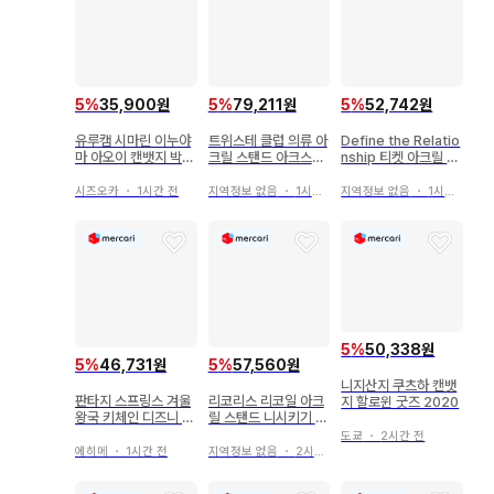
5
%
35,900원
5
%
79,211원
5
%
52,742원
유루캠 시마린 이누야
트위스테 클럽 의류 아
Define the Relatio
마 아오이 캔뱃지 박물
크릴 스탠드 아크스타
nship 티켓 아크릴 스
관 호쿠사이 콜라보 야
플로이드 에이스 자밀
탠드
마나시현립박물관
시즈오카
・
1시간 전
지역정보 없음
・
1시간 전
지역정보 없음
・
1시간 전
5
%
50,338원
5
%
46,731원
5
%
57,560원
니지산지 쿠츠하 캔뱃
판타지 스프링스 겨울
리코리스 리코일 아크
지 할로윈 굿즈 2020
왕국 키체인 디즈니 리
릴 스탠드 니시키기 치
조트 한정판
사토 이노우에 타키나
도쿄
・
2시간 전
에히메
・
1시간 전
지역정보 없음
・
2시간 전