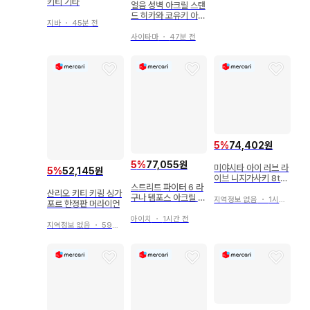
키티 기타
얼음 성벽 아크릴 스탠
드 히카와 코유키 아마
지바
・
45분 전
미야 미나토
사이타마
・
47분 전
5
%
74,402원
5
%
77,055원
미야시타 아이 러브 라
5
%
52,145원
이브 니지가사키 8th
스트리트 파이터 6 라
먼슬리 캔뱃지 7개
산리오 키티 키링 싱가
구나 템포스 아크릴 스
지역정보 없음
・
1시간 전
포르 한정판 머라이언
탠드 스트6 잔기예프
아이치
・
1시간 전
지역정보 없음
・
59분 전