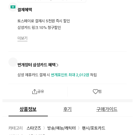
결제혜택
토스페이로 결제시 5천원 즉시 할인
삼성카드 링크 10% 청구할인
더보기
번개장터 삼성카드 혜택
삼성 제휴카드 결제 시
번개포인트 최대 2,012원
적립
공유
찜
상품정보
후기
구매가이드
카테고리
스타굿즈
방송/예능/캐릭터
팬시/포토카드
〉
〉