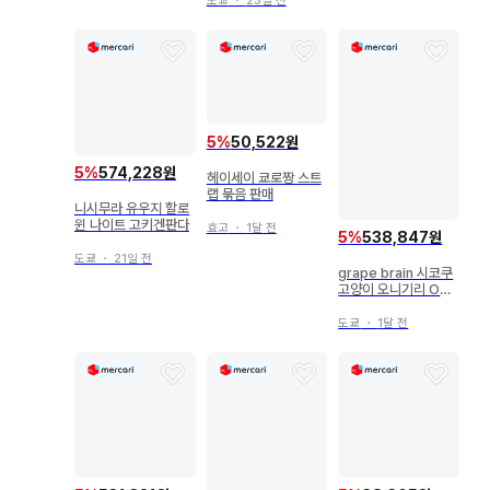
도쿄
・
23일 전
5
%
50,522원
5
%
574,228원
헤이세이 쿄로짱 스트
랩 묶음 판매
니시무라 유우지 할로
윈 나이트 고키겐판다
효고
・
1달 전
5
%
538,847원
도쿄
・
21일 전
grape brain 시코쿠
고양이 오니기리 ONI
GIRI 흑현채
도쿄
・
1달 전