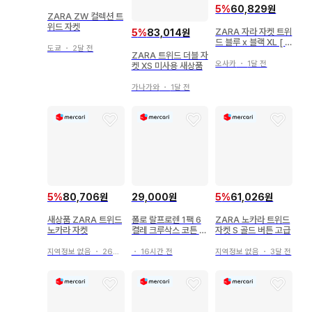
5
%
60,829원
ZARA ZW 컬렉션 트
위드 자켓
ZARA 자라 자켓 트위
5
%
83,014원
드 블루 x 블랙 XL [ F
도쿄
・
2달 전
-8754 ]
ZARA 트위드 더블 자
오사카
・
1달 전
켓 XS 미사용 새상품
가나가와
・
1달 전
5
%
80,706원
5
%
61,026원
29,000원
새상품 ZARA 트위드
ZARA 노카라 트위드
폴로 랄프로렌 1팩 6
노카라 자켓
자켓 S 골드 버튼 고급
켤레 크루삭스 코튼 혼
방 남성 여성 202401
지역정보 없음
・
26일 전
지역정보 없음
・
3달 전
・
16시간 전