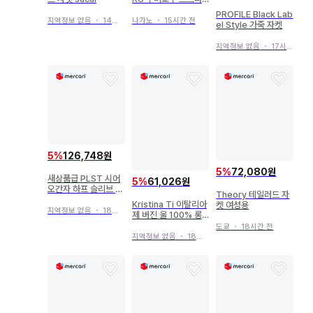
이프 테일러드 자켓 2
PROFILE Black Lab
블랙 수트
지역정보 없음
・
14시간 전
나가노
・
15시간 전
el Style 가죽 자켓
지역정보 없음
・
17시간 전
5
%
126,748원
5
%
72,080원
새상품급 PLST 시어
5
%
61,026원
오간자 하프 슬리브 자
Theory 테일러드 자
켓 25SS
Kristina Ti 이탈리아
켓 여성용
지역정보 없음
・
18시간 전
제 버진 울 100% 롱
코트 42 그린
도쿄
・
18시간 전
지역정보 없음
・
18시간 전