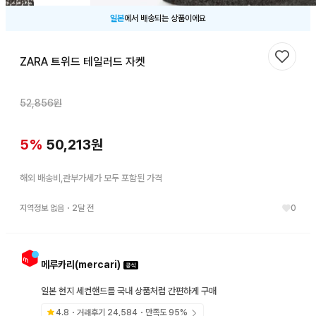
일본
에서 배송되는 상품이에요
ZARA 트위드 테일러드 자켓
찜하기
52,856
원
5
%
50,213
원
해외 배송비,관부가세가 모두 포함된 가격
지역정보 없음
・
2달 전
0
메루카리(mercari)
일본 현지 세컨핸드를 국내 상품처럼 간편하게 구매
4.8
・거래후기
24,584
・만족도
95
%