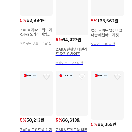
5
%
62,994원
5
%
165,562원
ZARA 자라 트위드 자
컬러 트위드 알아바일
켓(M) 노카라 여성용
더블 테일러드 자켓 골
긴팔 체크
드 버튼 블레이저
5
%
64,427원
지역정보 없음
・
1달 전
도치기
・
16일 전
ZARA 완판템 테일러
드 자켓 S 사이즈
홋카이도
・
28일 전
5
%
50,213원
5
%
66,613원
5
%
86,355원
ZARA 트위드풍 숏 자
ZARA 트위드풍 리본