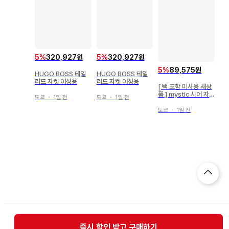
5
%
320,927원
5
%
320,927원
5
%
89,575원
HUGO BOSS 테일
HUGO BOSS 테일
러드 자켓 여성용
러드 자켓 여성용
[ 택 포함 미사용 새상
품 ] mystic 시어 자
도쿄
・
1일 전
도쿄
・
1일 전
켓
도쿄
・
1일 전
즉시 할인 받고 구매하기