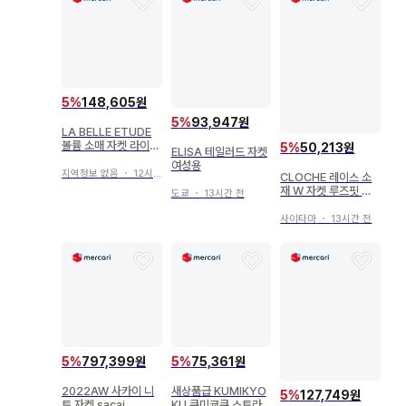
5
%
148,605원
5
%
93,947원
LA BELLE ETUDE
볼륨 소매 자켓 라이트
5
%
50,213원
ELISA 테일러드 자켓
베이지
여성용
지역정보 없음
・
12시간 전
CLOCHE 레이스 소
재 W 자켓 루즈핏 라
도쿄
・
13시간 전
인 M
사이타마
・
13시간 전
5
%
797,399원
5
%
75,361원
2022AW 사카이 니
새상품급 KUMIKYO
5
%
127,749원
트 자켓 sacai
KU 쿠미쿄쿠 스트라