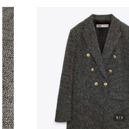
1
/
3