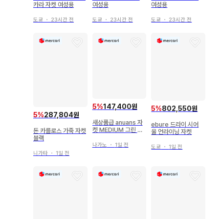
카라 자켓 여성용
여성용
여성용
도쿄
・
23시간 전
도쿄
・
23시간 전
도쿄
・
23시간 전
5
%
147,400원
5
%
802,550원
5
%
287,804원
새상품급 anuans 자
ebure 드라이 시어
켓 MEDIUM 그린 여
돈 카를로스 가죽 자켓
울 언라이닝 자켓
성용
블랙
나가노
・
1일 전
도쿄
・
1일 전
니가타
・
1일 전