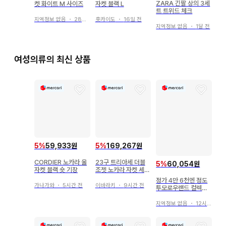
ZARA 긴팔 상의 3세
켓 화이트 M 사이즈
자켓 블랙 L
트 트위드 체크
지역정보 없음
・
28일 전
홋카이도
・
16일 전
지역정보 없음
・
1달 전
여성의류의 최신 상품
5
%
59,933원
5
%
169,267원
CORDIER 노카라 울
23구 트리아세 더블
5
%
60,054원
자켓 블랙 숏 기장
조젯 노카라 자켓 세탁
가능 비즈니스
정가 4만 6천엔 정도
가나가와
・
5시간 전
이바라키
・
9시간 전
투모로우랜드 컬렉션
자켓
지역정보 없음
・
12시간 전