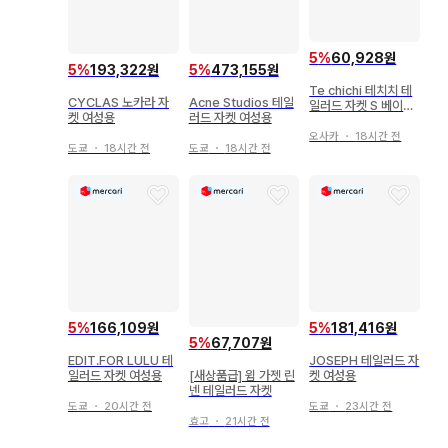
5
%
60,928원
5
%
193,322원
5
%
473,155원
Te chichi 테치치 테
CYCLAS 노카라 자
Acne Studios 테일
일러드 자켓 S 베이지
켓 여성용
러드 자켓 여성용
린넨 혼방
오사카
・
18시간 전
도쿄
・
18시간 전
도쿄
・
18시간 전
5
%
166,109원
5
%
181,416원
5
%
67,707원
EDIT.FOR LULU 테
JOSEPH 테일러드 자
[새상품급] 윔 가젯 린
일러드 자켓 여성용
켓 여성용
넨 테일러드 자켓
도쿄
・
20시간 전
도쿄
・
23시간 전
효고
・
21시간 전