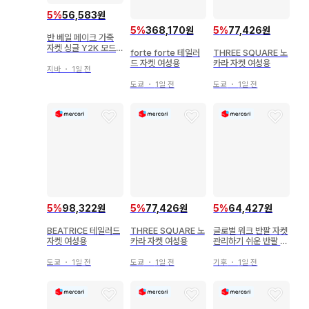
5
%
56,583원
5
%
368,170원
5
%
77,426원
반 베일 페이크 가죽
자켓 싱글 Y2K 모드
forte forte 테일러
THREE SQUARE 노
9AR
드 자켓 여성용
카라 자켓 여성용
지바
・
1일 전
도쿄
・
1일 전
도쿄
・
1일 전
5
%
64,427원
5
%
98,322원
5
%
77,426원
글로벌 워크 반팔 자켓
BEATRICE 테일러드
THREE SQUARE 노
관리하기 쉬운 반팔 자
자켓 여성용
카라 자켓 여성용
켓
기후
・
1일 전
도쿄
・
1일 전
도쿄
・
1일 전