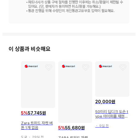
•
파트너사가 상품 구매 절차를 진행한 이후에는 취소/환불이 제한될 수
있어요. (단, 판매자가 동의하면 취소/환불 가능해요.)
•
통관 진행을 위해 수령인의 개인통관고유부호 입력이 필요해요.
이 상품과 비슷해요
20,000원
50미리 딥디크 도손 t
5
%
57,745원
ype 마이퍼퓸 재현향
스프레이
Zara 트위드 자켓 버
・
9일 전
튼 1개 없음
5
%
55,680원
도쿄
・
29일 전
ZARA 트위드 자켓