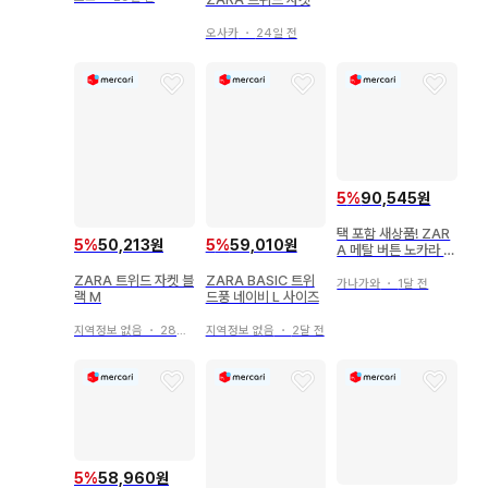
오사카
・
24일 전
5
%
90,545원
택 포함 새상품! ZAR
5
%
59,010원
5
%
50,213원
A 메탈 버튼 노카라 트
위드 자켓 네이비 M
ZARA BASIC 트위
ZARA 트위드 자켓 블
가나가와
・
1달 전
드풍 네이비 L 사이즈
랙 M
지역정보 없음
・
2달 전
지역정보 없음
・
28일 전
5
%
58,960원