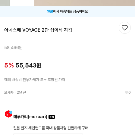
일본
에서 배송되는 상품이에요
아네스베 VOYAGE 2단 접이식 지갑
찜하
58,466
원
5
%
55,543
원
해외 배송비,관부가세가 모두 포함된 가격
오사카
・
2달 전
0
메루카리(mercari)
일본 현지 세컨핸드를 국내 상품처럼 간편하게 구매