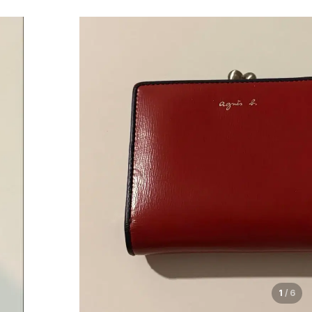
1
/
6