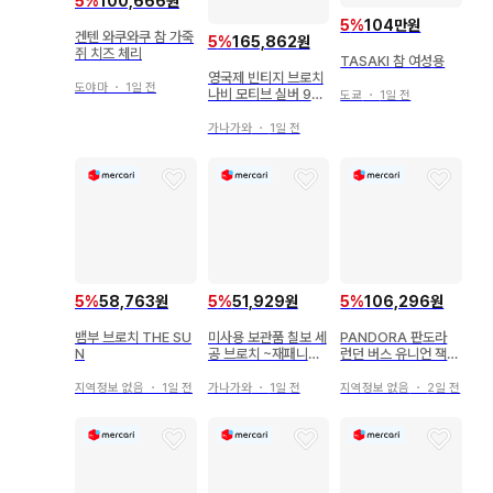
5
%
100,666원
5
%
104만원
겐텐 와쿠와쿠 참 가죽
5
%
165,862원
쥐 치즈 체리
TASAKI 참 여성용
영국제 빈티지 브로치
도야마
・
1일 전
나비 모티브 실버 925
도쿄
・
1일 전
에나멜 채색
가나가와
・
1일 전
5
%
58,763원
5
%
51,929원
5
%
106,296원
뱀부 브로치 THE SU
미사용 보관품 칠보 세
PANDORA 판도라
N
공 브로치 ~재패니즈
런던 버스 유니언 잭
모던이 돋보이는 아름
참
다운 일품~
지역정보 없음
・
1일 전
가나가와
・
1일 전
지역정보 없음
・
2일 전