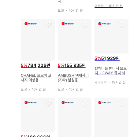
s925ALE
치
오사카
・
10시간 전
도쿄
・
10시간 전
5
%
51,929원
5
%
784,206원
5
%
155,935원
반짝이는 빈티지 브로
치 ~ 3WAY 큐빅 서
CHANEL 브로치 코
AMBUSH 액세서리
클 디자인
사지 여성용
(기타) 남성용
가나가와
・
19시간 전
도쿄
・
16시간 전
도쿄
・
18시간 전