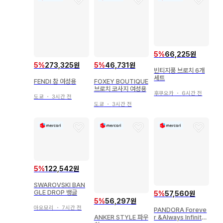
5
%
66,225원
5
%
273,325원
5
%
46,731원
빈티지풍 브로치 6개
세트
FENDI 참 여성용
FOXEY BOUTIQUE
브로치 코사지 여성용
후쿠오카
・
6시간 전
도쿄
・
3시간 전
도쿄
・
3시간 전
5
%
122,542원
SWAROVSKI BAN
GLE DROP 뱅글
5
%
57,560원
5
%
56,297원
아오모리
・
7시간 전
PANDORA Foreve
r &Always Infinity
ANKER STYLE 파우