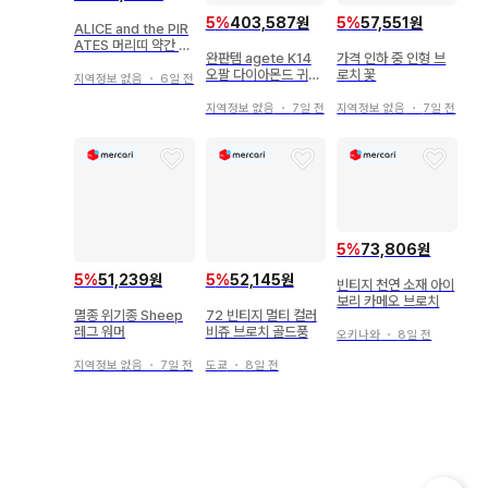
5
%
403,587원
5
%
57,551원
ALICE and the PIR
ATES 머리띠 약간 얼
완판템 agete K14
가격 인하 중 인형 브
룩 있음
오팔 다이아몬드 귀걸
로치 꽃
지역정보 없음
・
6일 전
이 참
지역정보 없음
・
7일 전
지역정보 없음
・
7일 전
5
%
73,806원
5
%
51,239원
5
%
52,145원
빈티지 천연 소재 아이
보리 카메오 브로치
멸종 위기종 Sheep
72 빈티지 멀티 컬러
레그 워머
비쥬 브로치 골드풍
오키나와
・
8일 전
지역정보 없음
・
7일 전
도쿄
・
8일 전