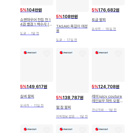
5
%
104만원
5
%
176,682원
5
%
108만원
쇼펜하우어 전집 전 1
토글 팔찌
4권 별권 1 백수사 [한
TASAKI 목걸이 여성
정판 800부]
오사카
・
18일 전
용
도쿄
・
1달 전
도쿄
・
17일 전
5
%
149,617원
5
%
124,708원
실버 팔찌
레어 juicy couture
5
%
138,787원
레인보우 하트 오팔색
팔찌
오사카
・
11일 전
펄 참 팔찌
가나가와
・
1달 전
지역정보 없음
・
1달 전