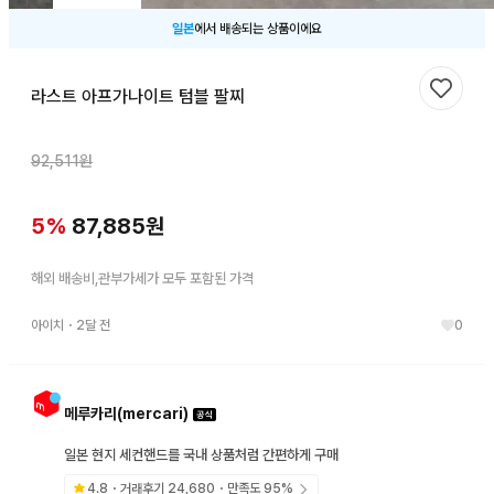
일본
에서 배송되는 상품이에요
라스트 아프가나이트 텀블 팔찌
찜하기
92,511
원
5
%
87,885
원
해외 배송비,관부가세가 모두 포함된 가격
아이치
・
2달 전
0
메루카리(mercari)
일본 현지 세컨핸드를 국내 상품처럼 간편하게 구매
4.8
・거래후기
24,680
・만족도
95
%