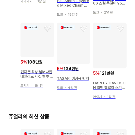
PaulSmith 'Layere
가나가와
・
1달 전
06 스컬 목걸이 950
d Mixed Chain' 팔
실버
찌
도쿄
・
2달 전
도쿄
・
18일 전
5
%
108만원
5
%
134만원
컨디션 최상 넘버나인
5
%
121만원
테일러드 자켓 벨벳 피
TASAKI 여성용 반지
크드 라펠 M
HARLEY DAVIDSO
도치기
・
1달 전
N 벨벳 벨로아 스카잔
도쿄
・
4일 전
소매 프레임 M 사이즈
아이치
・
1달 전
쥬얼리의 최신 상품