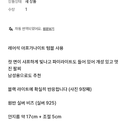
상품상태
새 상품
수량
1
자동 번역되었어요.
원문보기
레어석 아프가나이트 텀블 사용

컷 면이 샤프하게 빛나고 파이라이트도 들어 있어 개성 있고 멋
진 팔찌

남성용으로도 추천

블랙 라이트에 확실히 반응합니다 (사진 9장째)

원반 실버 비즈 (실버 925)

안지름 약 17cm + 조절 5cm
