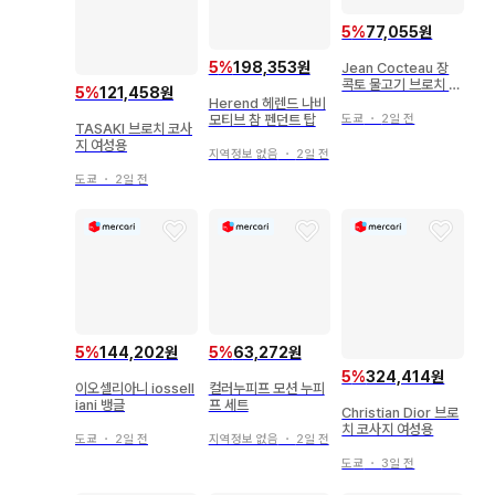
5
%
77,055원
5
%
198,353원
Jean Cocteau 장
콕토 물고기 브로치 박
5
%
121,458원
스 포함
Herend 헤렌드 나비
도쿄
・
2일 전
모티브 참 펜던트 탑
TASAKI 브로치 코사
지 여성용
지역정보 없음
・
2일 전
도쿄
・
2일 전
5
%
144,202원
5
%
63,272원
5
%
324,414원
이오셀리아니 iossell
컬러누피프 모션 누피
iani 뱅글
프 세트
Christian Dior 브로
치 코사지 여성용
도쿄
・
2일 전
지역정보 없음
・
2일 전
도쿄
・
3일 전