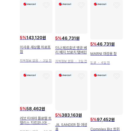
5
%
143,120원
5
%
46,731원
5
%
46,731원
미사용 새상품 히로프
미나 페르호넨 땡큐 베
참
리 배지 브로치 탬버린
MARNI 여성용 참
지역정보 없음
・
3일 전
지역정보 없음
・
3일 전
도쿄
・
4일 전
5
%
58,462원
5
%
383,163원
러브 티아라 플로럴 트
5
%
97,452원
렐리스 지르코니아 티
JIL SANDER 참 여성
아라
Complex Biz 트위
용