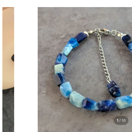
1
/
10