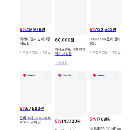
5
%
49,979원
5
%
122,542원
와카미 팔찌 발찌 8종
Davidson 팔찌 실버
80,000원
세트 D
925
영국브랜드 바버 여성
지역정보 없음
・
1달 전
지역정보 없음
・
1달 전
워치 새상품
・
8일 전
5
%
57,560원
알바 로사 ALBAROS
5
%
176만원
5
%
143,120원
A 발찌 팔찌 참
NUMBER (N)INE ss