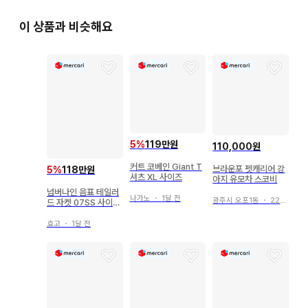
이 상품과 비슷해요
5
%
119만원
110,000원
커트 코베인 Giant T
브라운포 펫캐리어 강
5
%
118만원
셔츠 XL 사이즈
아지 유모차 스코비
넘버나인 음표 테일러
나가노
・
1달 전
광주시 오포1동
・
22시간 전
드 자켓 07SS 사이즈
3
효고
・
1달 전