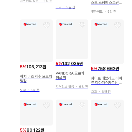
지역정보 없음
・
4일 전
스트 스퀘어 스크런치
블랙 와이어
도쿄
・
5일 전
홋카이도
・
5일 전
5
%
142,035원
5
%
105,213원
5
%
758,662원
PANDORA 오르카
까치 비즈 자수 브로치
댕글 참
화이트 래브라도 라이
백참
트 마다가스카르산 팔
지역정보 없음
・
6일 전
찌
도쿄
・
5일 전
효고
・
6일 전
5
%
80,122원