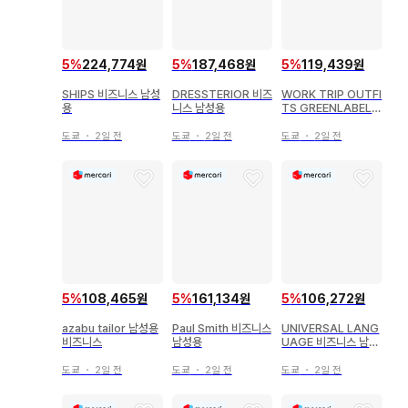
5
%
224,774원
5
%
187,468원
5
%
119,439원
SHIPS 비즈니스 남성
DRESSTERIOR 비즈
WORK TRIP OUTFI
용
니스 남성용
TS GREENLABELR
ELAXING 비즈니스
남성용
도쿄
・
2일 전
도쿄
・
2일 전
도쿄
・
2일 전
5
%
108,465원
5
%
161,134원
5
%
106,272원
azabu tailor 남성용
Paul Smith 비즈니스
UNIVERSAL LANG
비즈니스
남성용
UAGE 비즈니스 남성
용
도쿄
・
2일 전
도쿄
・
2일 전
도쿄
・
2일 전