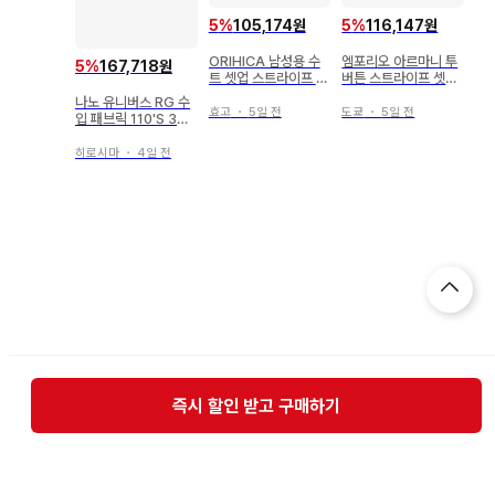
5
%
105,174원
5
%
116,147원
ORIHICA 남성용 수
엠포리오 아르마니 투
5
%
167,718원
트 셋업 스트라이프 네
버튼 스트라이프 셋업
이비
수트 48 그레이
나노 유니버스 RG 수
효고
・
5일 전
도쿄
・
5일 전
입 패브릭 110'S 3피
스 셋업
히로시마
・
4일 전
즉시 할인 받고 구매하기