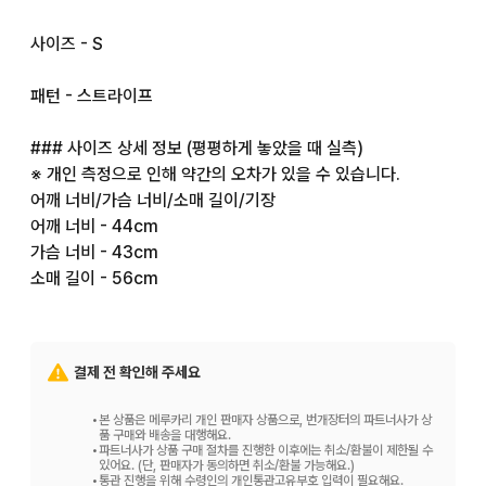
사이즈 - S

패턴 - 스트라이프

### 사이즈 상세 정보 (평평하게 놓았을 때 실측)

※ 개인 측정으로 인해 약간의 오차가 있을 수 있습니다.

어깨 너비/가슴 너비/소매 길이/기장

어깨 너비 - 44cm

가슴 너비 - 43cm

소매 길이 - 56cm

기장 - 68cm

팬츠

결제 전 확인해 주세요
인심 - 64cm

허리 - 74cm

•
본 상품은 메루카리 개인 판매자 상품으로, 번개장터의 파트너사가 상
밑단 폭 - 18cm

품 구매와 배송을 대행해요.
•
파트너사가 상품 구매 절차를 진행한 이후에는 취소/환불이 제한될 수
있어요. (단, 판매자가 동의하면 취소/환불 가능해요.)
•
통관 진행을 위해 수령인의 개인통관고유부호 입력이 필요해요.