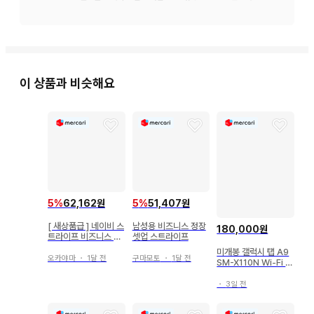
타입 - 싱글

소재 - 울(수트지)

계절 - 올 시즌

이 상품과 비슷해요
얼룩, 찢김, 냄새 등 - 없음

색상 - 블랙 계열

## 구매 시 유의사항

접어서 발송되므로, 접힌 자국은 양해 부탁드립니다.

중고품임을 이해하시는 분만 구매 부탁드립니다.

5
%
62,162원
5
%
51,407원
#작은키 #작은체구 #XS사이즈 #S사이즈 #비즈니스정장 #셋
[ 새상품급 ] 네이비 스
남성용 비즈니스 정장
180,000원
업 #취업
트라이프 비즈니스 정
셋업 스트라이프
장 셋업
미개봉 갤럭시 탭 A9
오카야마
・
1달 전
구마모토
・
1달 전
SM-X110N Wi-Fi 6
4GB
・
3일 전