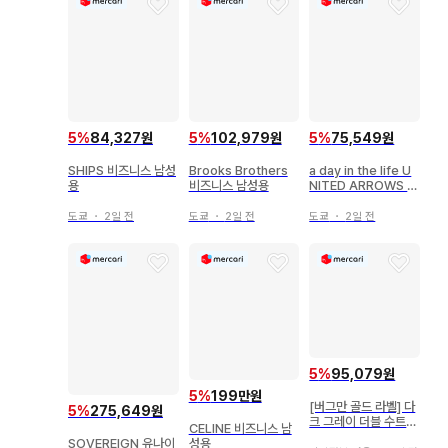
5
%
84,327원
5
%
102,979원
5
%
75,549원
SHIPS 비즈니스 남성
Brooks Brothers
a day in the life U
용
비즈니스 남성용
NITED ARROWS 남
성용 비즈니스
도쿄
・
2일 전
도쿄
・
2일 전
도쿄
・
2일 전
5
%
95,079원
5
%
199만원
[버그만 골드 라벨] 다
5
%
275,649원
크 그레이 더블 수트
CELINE 비즈니스 남
셋업 46(M~L)
SOVEREIGN 유나이
성용