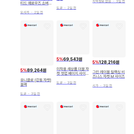
지역정보 없음
・
3일 전
티드 애로우즈 소버린
수트 사이즈 44
도쿄
・
2일 전
오사카
・
2일 전
5
%
69,543원
5
%
128,216원
미착용 새상품 더블 자
5
%
89,264원
그린 레이블 릴랙싱 비
켓 셋업 베이지 사이즈
즈니스 자켓 M 사이즈
S
유니클로 [감동 자켓]
도쿄
・
3일 전
블랙
시가
・
3일 전
도쿄
・
3일 전