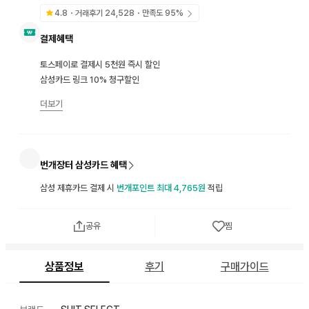
4.8
・거래후기
24,528
・만족도
95
%
결제혜택
토스페이로 결제시 5천원 즉시 할인
삼성카드 링크 10% 청구할인
더보기
번개장터 삼성카드 혜택
삼성 제휴카드 결제 시
번개포인트 최대 4,765원
적립
공유
찜
상품정보
후기
구매가이드