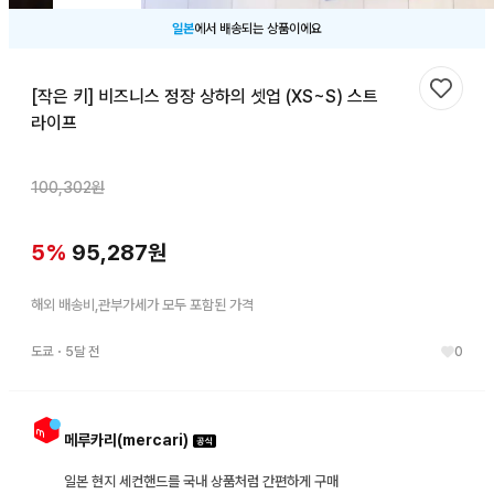
일본
에서 배송되는 상품이에요
[작은 키] 비즈니스 정장 상하의 셋업 (XS~S) 스트
찜하기
라이프
100,302
원
5
%
95,287
원
해외 배송비,관부가세가 모두 포함된 가격
도쿄
・
5달 전
0
메루카리(mercari)
일본 현지 세컨핸드를 국내 상품처럼 간편하게 구매