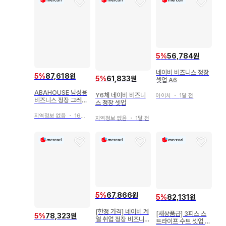
5
%
56,784원
네이비 비즈니스 정장
5
%
87,618원
5
%
61,833원
셋업 A6
ABAHOUSE 남성용
Y6체 네이비 비즈니
아이치
・
1달 전
비즈니스 정장 그레이
스 정장 셋업
스트라이프 셋업
지역정보 없음
・
16일 전
지역정보 없음
・
1달 전
5
%
67,866원
5
%
82,131원
[한정 가격] 네이비 계
[새상품급] 3피스 스
5
%
78,323원
열 취업 정장 비즈니스
트라이프 수트 셋업 남