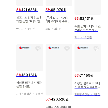
5
%
121,633원
5
%
95,079원
비즈니스 정장 윈도우
[즉시 발송 가능합니
5
%
82,131원
페인 셋업 그레이 안감
다!] 오리히카 수트 셋
있음 Y5
업 네이비 스트라이프
수트 컴퍼니 네이비 스
아이치
・
5일 전
교토
・
2달 전
트라이프 수트 셋업 1
80
지바
・
18일 전
5
%
150,161원
5
%
71,159원
남성용 비즈니스 정장
4 정장 셀렉트 비즈니
셋업 2세트
스 정장 셋업 A4 블랙
블랙 울 100%
지역정보 없음
・
6일 전
지역정보 없음
・
1달 전
5
%
420,520원
띠어리 스트라이프 비