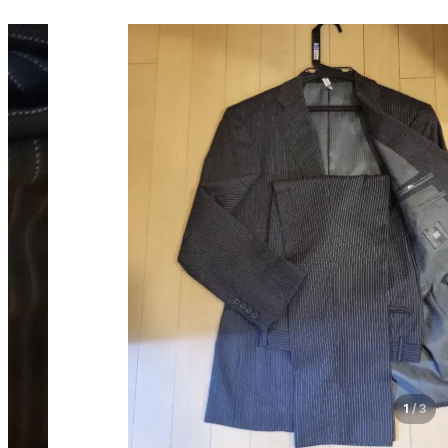
1
/
3