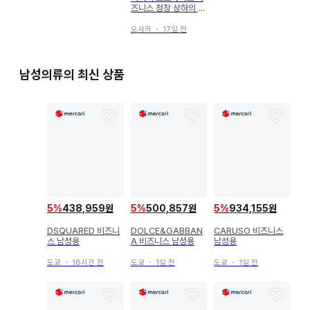
즈니스 정장 상하의 세
트 남성용
오사카
・
17일 전
남성의류의 최신 상품
5
%
438,959원
5
%
500,857원
5
%
934,155원
DSQUARED 비즈니
DOLCE&GABBAN
CARUSO 비즈니스
스 남성용
A 비즈니스 남성용
남성용
도쿄
・
18시간 전
도쿄
・
1일 전
도쿄
・
1일 전