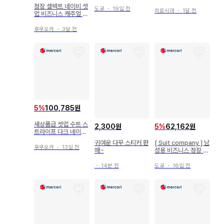
셋업/S A4 w78
성용 비즈니스 봄/여름
정장 셀렉트 네이비 셋
도쿄
・
19일 전
히로시마
・
1달 전
업 비즈니스 캐주얼 Y
4 스트레치
후쿠오카
・
3달 전
5
%
100,785원
새상품급 셋업 수트 스
2,300원
5
%
62,162원
트라이프 다크 네이비
A5
귀여운 다꾸 스티커 판
[ Suit company ] 남
후쿠오카
・
13일 전
매~
성용 비즈니스 정장 셋
업 네이비
・
14분 전
도쿄
・
16일 전