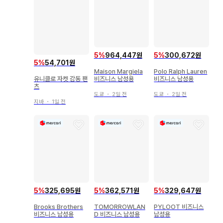
5
%
964,447원
5
%
300,672원
5
%
54,701원
Maison Margiela
Polo Ralph Lauren
유니클로 자켓 감동 팬
비즈니스 남성용
비즈니스 남성용
츠
도쿄
・
2일 전
도쿄
・
2일 전
지바
・
1일 전
5
%
325,695원
5
%
362,571원
5
%
329,647원
Brooks Brothers
TOMORROWLAN
PYLOOT 비즈니스
비즈니스 남성용
D 비즈니스 남성용
남성용